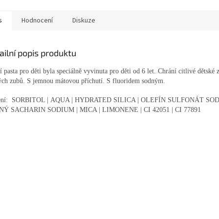
s
Hodnocení
Diskuze
ailní popis produktu
 pasta pro děti byla speciálně vyvinuta pro děti od 6 let. Chrání citlivé děts
lých zubů. S jemnou mátovou příchutí. S fluoridem sodným.
žení: SORBITOL | AQUA | HYDRATED SILICA | OLEFÍN SULFONÁT S
Ý SACHARIN SODIUM | MICA | LIMONENE | CI 42051 | CI 77891