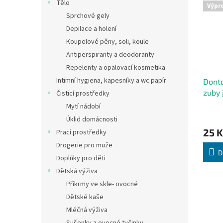
Tělo
Výpr
Sprchové gely
Depilace a holení
Koupelové pěny, soli, koule
Antiperspiranty a deodoranty
Repelenty a opalovací kosmetika
Intimní hygiena, kapesníky a wc papír
Donto
zuby j
Čisticí prostředky
Mytí nádobí
Úklid domácnosti
25 K
Prací prostředky
Drogerie pro muže
D
Doplňky pro děti
Dětská výživa
Příkrmy ve skle- ovocné
Dětské kaše
Mléčná výživa