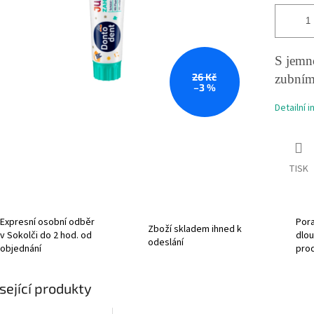
S jemno
26 Kč
zubním
–3 %
Detailní 
TISK
Expresní osobní odběr
Pora
Zboží skladem ihned k
v Sokolči do 2 hod. od
dlou
odeslání
objednání
pro
sející produkty