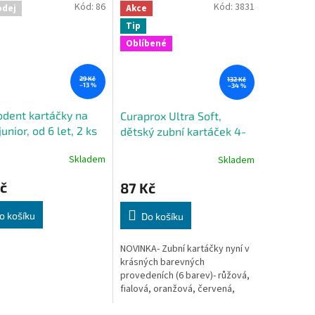
Kód:
86
Kód:
3831
odej
Akce
Tip
Oblíbené
29 Kč
132 Kč
–13 %
–34 %
dent kartáčky na
Curaprox Ultra Soft,
unior, od 6 let, 2 ks
dětský zubní kartáček 4-
12 let, 1 kus
Skladem
Skladem
č
87 Kč
o košíku
Do košíku
NOVINKA- Zubní kartáčky nyní v
krásných barevných
provedeních (6 barev)- růžová,
fialová, oranžová, červená,
zelená, modrá. 1 ks