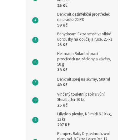
krabičce
25 Kč
Denkmit dezinfekční prostředek
na prádlo 20 PD
59 Kč
Babydream Extra sensitive vlhké
ubrousky na obličej a ruce, 25 ks
25 Kč
Heitmann Brilantní prací
prostředek na záclony a závěsy,
50 g
38 Kč
Denkmit sprej na skvrny, 500 ml
49 Kč
Vlhčený toaletní papír s vůní
Sheabutter 70 ks
25 Kč
Lillydoo plenky, N3 midi 6-10 kg,
33 ks
207 Kč
Pampers Baby Dry jednorázové
pleny vel. 8 Extra Large (od 17