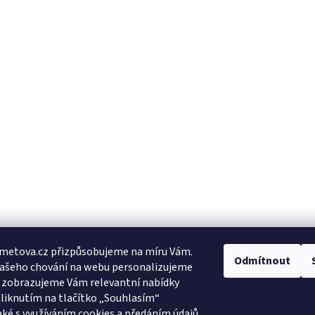
metova.cz přizpůsobujeme na míru Vám.
Odmítnout
Vašeho chování na webu personalizujeme
a zobrazujeme Vám relevantní nabídky
Kliknutím na tlačítko „Souhlasím“
aké s využíváním cookies a předáním údajů