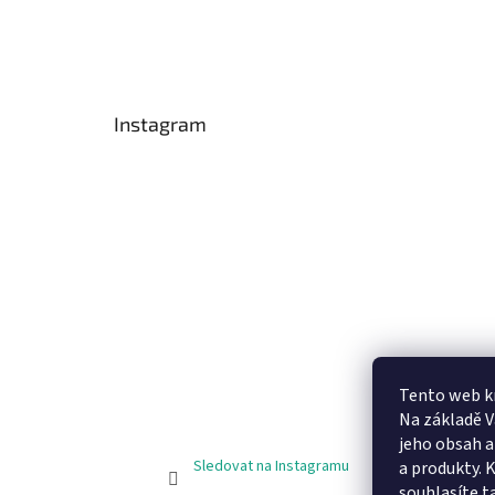
Instagram
Tento web k
Na základě 
jeho obsah 
Sledovat na Instagramu
a produkty. 
souhlasíte t