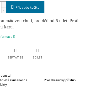
Přidat do košíku
u mátovou chutí, pro děti od 6 ti let. Proti
u kazu.
informace
ZEPTAT SE
SDÍLET
denství-
holetá zkušenost s
Prozákaznický přístup
dukty