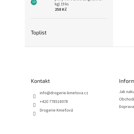
kg) 19 ks
258 Kč
Toplist
Z
á
p
a
t
Kontakt
Infor
í
Jak nak
info
@
drogerie-kmetova.cz
Obchodn
+420 778518078
Doprava
Drogerie Kmeťová