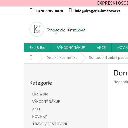
EXPRESNÍ OSOBN
Přejít
+420 778518078
info@drogerie-kmetova.cz
na
obsah
Eko & Bio
VÝHODNÝ NÁKUP
AKCE
NOVIN
Domů
Dětská kosmetika
Dontodent zubní pasta 
P
Dont
o
Přeskočit
s
Průměr
Neohod
Kategorie
kategorie
t
hodnoce
r
produkt
Eko & Bio
a
je
VÝHODNÝ NÁKUP
0,0
n
z
AKCE
n
5
í
NOVINKY
hvězdič
p
TRAVEL/ CESTOVÁNÍ