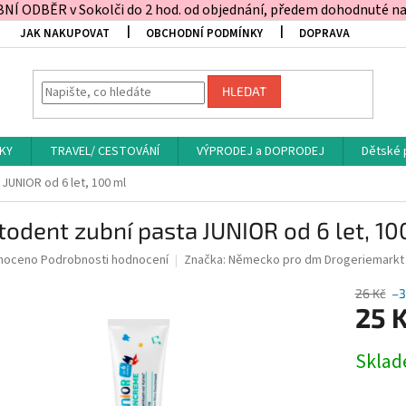
Í ODBĚR v Sokolči do 2 hod. od objednání, předem dohodnuté na t
JAK NAKUPOVAT
OBCHODNÍ PODMÍNKY
DOPRAVA
HLEDAT
KY
TRAVEL/ CESTOVÁNÍ
VÝPRODEJ a DOPRODEJ
Dětské 
JUNIOR od 6 let, 100 ml
odent zubní pasta JUNIOR od 6 let, 10
né
noceno
Podrobnosti hodnocení
Značka:
Německo pro dm Drogeriemarkt
ní
u
26 Kč
–3
25 
Měrná
Skla
cena:
ek.