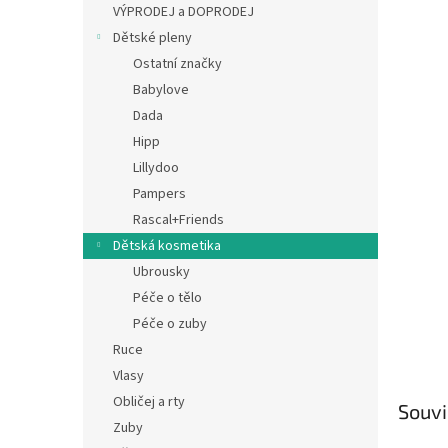
a
VÝPRODEJ a DOPRODEJ
n
Dětské pleny
e
Ostatní značky
l
Babylove
Dada
Hipp
Lillydoo
Pampers
Rascal+Friends
Dětská kosmetika
Ubrousky
Péče o tělo
Péče o zuby
Ruce
Vlasy
Obličej a rty
Souvi
Zuby