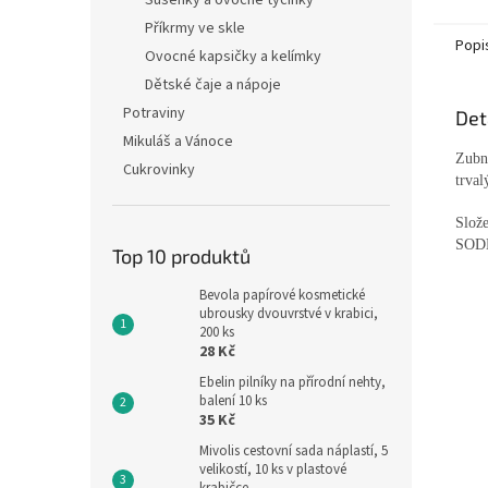
Sušenky a ovocné tyčinky
Příkrmy ve skle
Popi
Ovocné kapsičky a kelímky
Dětské čaje a nápoje
Potraviny
Det
Mikuláš a Vánoce
Zubní
Cukrovinky
trva
Slo
SODN
Top 10 produktů
Bevola papírové kosmetické
ubrousky dvouvrstvé v krabici,
200 ks
28 Kč
Ebelin pilníky na přírodní nehty,
balení 10 ks
35 Kč
Mivolis cestovní sada náplastí, 5
velikostí, 10 ks v plastové