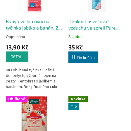
p
t
r
ů
o
d
Babylove bio ovocná
Denkmit osvěžovač
u
tyčinka jablko a banán, 25
vzduchu ve spreji Pure
k
g
Sensation 300 ml
Objednáno
Skladem
t
13,90 Kč
35 Kč
ů
DETAIL
Do košíku
BIO oblíbená tyčinka u dětí i
dospělých, výborná nejen na
cesty. Tentokrát s jablkem a
banánem. Bez přidaného cukru.
Od jednoho věku dítěte. 1 ks.
Oblíbené
Novinka
Tip