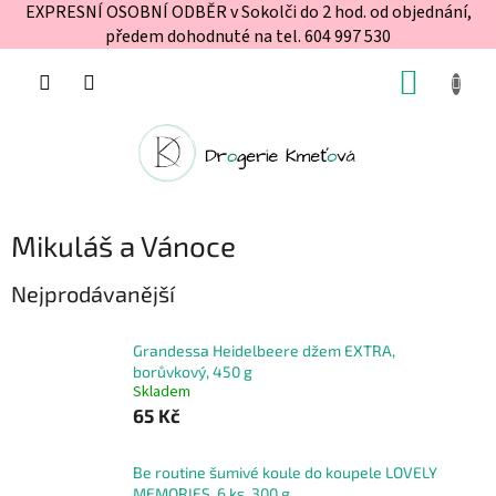
EXPRESNÍ OSOBNÍ ODBĚR v Sokolči do 2 hod. od objednání,
předem dohodnuté na tel. 604 997 530
Přejít
NÁKUP
na
obsah
KOŠÍK
Mikuláš a Vánoce
Nejprodávanější
Grandessa Heidelbeere džem EXTRA,
borůvkový, 450 g
Skladem
65 Kč
Be routine šumivé koule do koupele LOVELY
MEMORIES, 6 ks, 300 g