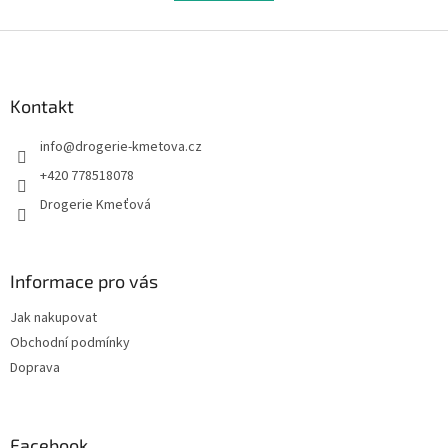
á
k
d
o
v
Z
a
á
c
á
n
í
p
í
p
a
Kontakt
r
t
v
info
@
drogerie-kmetova.cz
í
k
y
+420 778518078
v
Drogerie Kmeťová
ý
p
i
s
Informace pro vás
u
Jak nakupovat
Obchodní podmínky
Doprava
Facebook