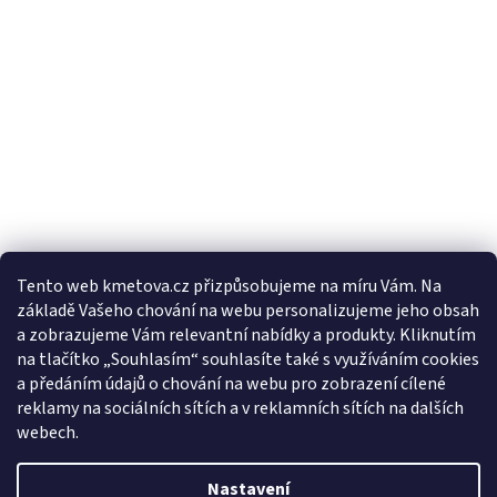
Tento web kmetova.cz přizpůsobujeme na míru Vám. Na
základě Vašeho chování na webu personalizujeme jeho obsah
Sledovat na Instagramu
a zobrazujeme Vám relevantní nabídky a produkty. Kliknutím
na tlačítko „Souhlasím“ souhlasíte také s využíváním cookies
a předáním údajů o chování na webu pro zobrazení cílené
Facebooková stránka
reklamy na sociálních sítích a v reklamních sítích na dalších
webech.
Nastavení
Vytvořil Shoptet