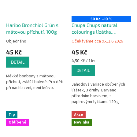
50 Kč
–10 %
Haribo Bronchiol Grün s
Chupa Chups natural
mátovou příchutí, 100g
colourings lízátka,
jahodové variace, 10 ks
Objednáno
Očekáváme cca 9.-11.6.2026
45 Kč
45 Kč
Měrná
4,50 Kč / 1 ks
DETAIL
cena:
DETAIL
Měkké bonbony s mátovou
příchutí, zvlášť balené. Pro děti
Jahodová variace oblíbených
při nachlazení, není léčivo.
lízátek, 3 druhy. Barveno
přírodním barvivem, s
papírovými tyčkami. 120 g
Tip
Akce
Oblíbené
Novinka