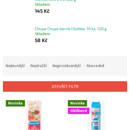
Skladem
145 Kč
Chupa Chups barvící lízátka, 10 ks, 120 g
Skladem
58 Kč
Ř
a
Nejlevnější
Nejdražší
Nejprodávanější
Abecedně
z
e
n
OTEVŘÍT FILTR
í
p
V
r
Novinka
Novinka
ý
o
Oblíbené
p
d
i
u
s
k