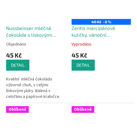
49 Kč
–8 %
Nussbeisser mléčná
Zentis marcipánové
čokoláda s lískovými
kuličky, vánoční
oříšky, 100 g
cukrovinka, 100 g
Objednáno
Vyprodáno
45 Kč
45 Kč
DETAIL
DETAIL
Kvalitní mléčná čokoláda
výborné chuti, s celými
lískovými jádry. Balená v
celofánu a papírové krabičce.
100 g
Oblíbené
Oblíbené