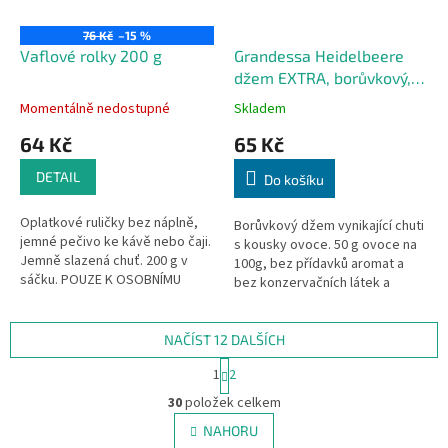
76 Kč
–15 %
Vaflové rolky 200 g
Grandessa Heidelbeere
džem EXTRA, borůvkový,
450 g
Momentálně nedostupné
Skladem
64 Kč
65 Kč
DETAIL
Do košíku
Oplatkové ruličky bez náplně,
Borůvkový džem vynikající chuti
jemné pečivo ke kávě nebo čaji.
s kousky ovoce. 50 g ovoce na
Jemně slazená chuť. 200 g v
100g, bez přídavků aromat a
sáčku. POUZE K OSOBNÍMU
bez konzervačních látek a
VYZVEDNUTÍ/ROZVOZY.
barviv dle německého zákona.
NAČÍST 12 DALŠÍCH
S
1
2
t
O
r
30
položek celkem
v
á
l
NAHORU
n