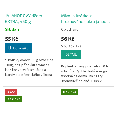
JA JAHODOVÝ džem
Mivolis lízátka z
EXTRA, 450 g
hroznového cukru jahoda s
vanilkou 10 ks, 75 g
Skladem
Objednáno
55 Kč
56 Kč
Měrná
5,60 Kč / 1 ks
Do košíku
cena:
DETAIL
S kousky ovoce. 50 g ovoce na
100g, bez přídavků aromat a
Doplněk stravy pro děti s 10 ti
bez konzervačních látek a
vitamíny. Rychle dodá energii.
barviv dle německého zákona.
Vhodné na doma i na cesty.
Jednotlivě balené. 10 ks v
balení.
Akce
Novinka
Novinka