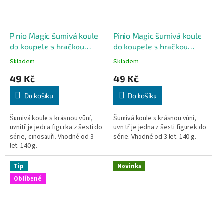
Pinio Magic šumivá koule
Pinio Magic šumivá koule
do koupele s hračkou
do koupele s hračkou
uvnitř, modrá, 1 kus
uvnitř, růžová, 1 kus
Skladem
Skladem
49 Kč
49 Kč
Do košíku
Do košíku
Šumivá koule s krásnou vůní,
Šumivá koule s krásnou vůní,
uvnitř je jedna figurka z šesti do
uvnitř je jedna z šesti figurek do
série, dinosauři. Vhodné od 3
série. Vhodné od 3 let. 140 g.
let. 140 g.
Tip
Novinka
Oblíbené