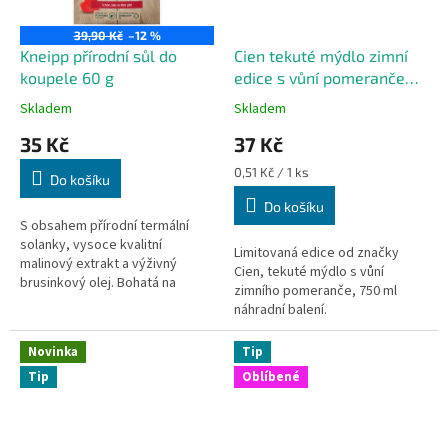
39,90 Kč
–12 %
Kneipp přírodní sůl do
Cien tekuté mýdlo zimní
koupele 60 g
edice s vůní pomeranče
750 ml
Skladem
Skladem
35 Kč
37 Kč
Měrná
0,51 Kč / 1 ks
Do košíku
cena:
Do košíku
S obsahem přírodní termální
solanky, vysoce kvalitní
Limitovaná edice od značky
malinový extrakt a výživný
Cien, tekuté mýdlo s vůní
brusinkový olej. Bohatá na
zimního pomeranče, 750 ml
minerály a stopové prvky.
náhradní balení.
Hodící se jako pěkný dárek.
Novinka
Tip
Tip
Oblíbené