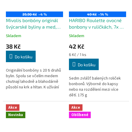
39,90 Kč
–4 %
49 Kč
–14 %
Mivolis bonbóny originál
HARIBO Roulette ovocné
švýcarské byliny a med,
bonbony v ruličkách, 7x 25
125 g
g
Skladem
Skladem
38 Kč
42 Kč
Měrná
6 Kč / 1 ks
Do košíku
cena:
Do košíku
Originální bonbóny s 20 ti druhů
bylin. Spolu se včelím medem
Sedm zvlášť balených roliček
chutnají lahodně a blahodárně
bonbonů. Výborné do kapsy
působí na krk a hltan. K užívání
nebo na rozdělení mezi více
během celého roku. S umělými
dětí. 175 g
sladidly.
Akce
Akce
Novinka
Oblíbené