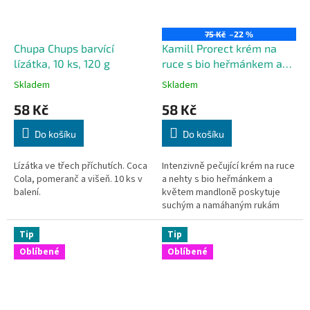
75 Kč
–22 %
Chupa Chups barvící
Kamill Prorect krém na
lízátka, 10 ks, 120 g
ruce s bio heřmánkem a
květem jabloně 100 ml
Skladem
Skladem
58 Kč
58 Kč
Do košíku
Do košíku
Lízátka ve třech příchutích. Coca
Intenzivně pečující krém na ruce
Cola, pomeranč a višeň. 10 ks v
a nehty s bio heřmánkem a
balení.
květem mandloně poskytuje
suchým a namáhaným rukám
okamžitou hydrataci a ochranu.
Zanechává pokožku hebkou,
Tip
Tip
jemnou a...
Oblíbené
Oblíbené