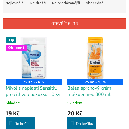
a
Nejlevnější
Nejdražší
Nejprodávanější
Abecedně
z
e
n
OTEVŘÍT FILTR
í
p
V
r
Tip
ý
o
Oblíbené
p
d
i
u
s
k
p
t
r
ů
o
25 Kč
–24 %
25 Kč
–20 %
d
Mivolis náplasti Sensitiv,
Balea sprchový krém
u
pro citlivou pokožku, 10 ks
mléko a med 300 ml
k
Skladem
Skladem
t
19 Kč
20 Kč
ů
Do košíku
Do košíku