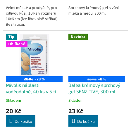
Velmi měkké a prodyšné, pro
Sprchový krémový gel s vůní
citlivou kůži, 10 ks v rozměru
mléka a medu. 300 ml.
10x6 cm (lze libovolně stříhat).
Bez latexu.
Tip
Novinka
Oblíbené
28 Kč
–28 %
25 Kč
–8 %
Mivolis náplasti
Balea krémový sprchový
voděodolné, 40 ks v 5 ti
gel SENZITIVE, 300 ml
velikostech
Skladem
Skladem
20 Kč
23 Kč
Do košíku
Do košíku