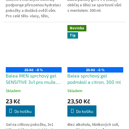
podporuje přirozenou hydrataci
obličej a tělo) se sportovní vůní
pokožky a dodává svěží vůni.
s mentolem. 300 ml.
Pro celé tělo- vlasy, tělo,
obličej.
Novinka
Tip
25 Kč
–8 %
25 Kč
–6 %
Balea MEN sprchový gel
Balea sprchový gel
SENSITIVE 3v1 pro muže,
podmáslí a citron, 300 ml
300 ml
Skladem
Skladem
23 Kč
23,50 Kč
Do košíku
Do košíku
Gel na citlivou pokožku, 3v1
iBez alkoholu, hliníkových solí,