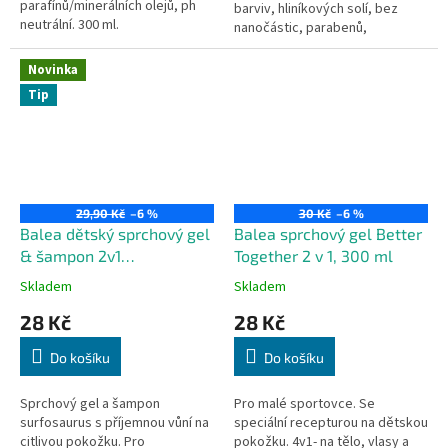
parafínů/minerálních olejů, ph
barviv, hliníkových solí, bez
neutrální. 300 ml.
nanočástic, parabenů,
parafínů/minerálních olejů. Pro
hladkou pokožku.
Novinka
Tip
29,90 Kč
–6 %
30 Kč
–6 %
Balea dětský sprchový gel
Balea sprchový gel Better
& šampon 2v1
Together 2 v 1, 300 ml
Surfosaurus, 300 ml
Skladem
Skladem
28 Kč
28 Kč
Do košíku
Do košíku
Sprchový gel a šampon
Pro malé sportovce. Se
surfosaurus s příjemnou vůní na
speciální recepturou na dětskou
citlivou pokožku. Pro
pokožku. 4v1- na tělo, vlasy a