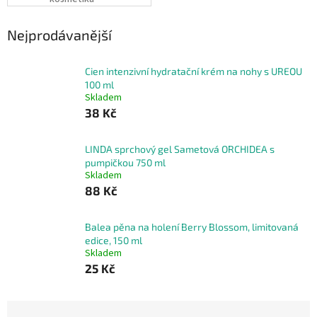
Nejprodávanější
Cien intenzivní hydratační krém na nohy s UREOU
100 ml
Skladem
38 Kč
LINDA sprchový gel Sametová ORCHIDEA s
pumpičkou 750 ml
Skladem
88 Kč
Balea pěna na holení Berry Blossom, limitovaná
edice, 150 ml
Skladem
25 Kč
Ř