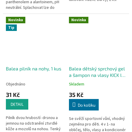
panthenolem a alantoinem, pH
neutrální. Splachovat lze do
toalety, protože jsou vyrobeny
z přírodních vlákem. 80 ks
Novinka
Novinka
Tip
Balea pilník na nohy, 1 kus
Balea dětský sprchový gel
a šampon na vlasy KICK IT
4 v 1, 300 ml
Objednáno
Skladem
31 Kč
35 Kč
DETAIL
Do košíku
Pilník dvou hrubostí- drsnou a
Se svěží sportovní vůní, vhodný
jemnou na odstranění ztvrdlé
zejména pro děti. 4 v 1- na
kůže a mozolů na nohou. Tenký
obličej, tělo, vlasy a kondicionér