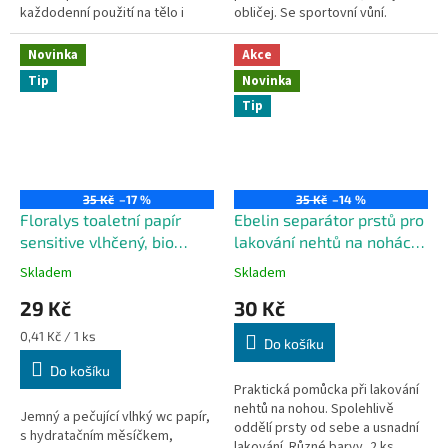
každodenní použití na tělo i
obličej. Se sportovní vůní.
vlasy. Neobsahuje mikroplasty,
ani rozpustné plně syntetické
Novinka
Akce
polymery.
Tip
Novinka
Tip
35 Kč
–17 %
35 Kč
–14 %
Floralys toaletní papír
Ebelin separátor prstů pro
sensitive vlhčený, bio
lakování nehtů na nohách,
odbouratelný,
2 ks v balení
Skladem
Skladem
splachovatelný, 80 ks
29 Kč
30 Kč
Měrná
0,41 Kč / 1 ks
Do košíku
cena:
Do košíku
Praktická pomůcka při lakování
nehtů na nohou. Spolehlivě
Jemný a pečující vlhký wc papír,
oddělí prsty od sebe a usnadní
s hydratačním měsíčkem,
lakování. Různé barvy, 2 ks.