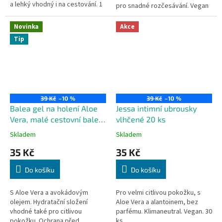
a lehký vhodný i na cestování. 1
pro snadné rozčesávání. Vegan
ks
složení bez mikroplastů.
Novinka
Akce
Tip
39 Kč
–10 %
39 Kč
–10 %
Balea gel na holení Aloe
Jessa intimní ubrousky
Vera, malé cestovní balení
vlhčené 20 ks
75 ml
Skladem
Skladem
35 Kč
35 Kč
Do košíku
Do košíku
S Aloe Vera a avokádovým
Pro velmi citlivou pokožku, s
olejem. Hydratační složení
Aloe Vera a alantoinem, bez
vhodné také pro citlivou
parfému. Klimaneutral. Vegan. 30
pokožku. Ochrana před
ks