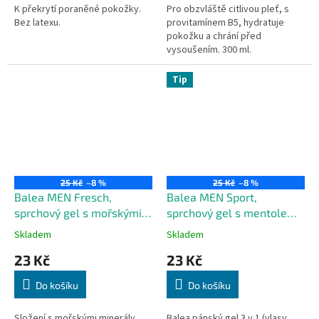
K překrytí poraněné pokožky.
Pro obzvláště citlivou pleť, s
Bez latexu.
provitamínem B5, hydratuje
pokožku a chrání před
vysoušením. 300 ml.
Tip
25 Kč
–8 %
25 Kč
–8 %
Balea MEN Fresch,
Balea MEN Sport,
sprchový gel s mořskými
sprchový gel s mentolem
minerály, 300 ml
3v1, 300 ml
Skladem
Skladem
23 Kč
23 Kč
Do košíku
Do košíku
Složení s mořskými minerály
Balea pánský gel 3 v 1 (vlasy,