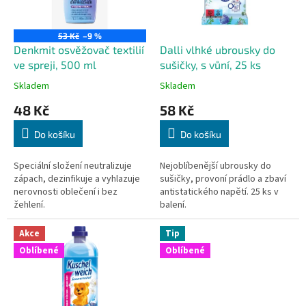
p
t
r
ů
o
53 Kč
–9 %
d
Denkmit osvěžovač textilií
Dalli vlhké ubrousky do
u
ve spreji, 500 ml
sušičky, s vůní, 25 ks
k
Skladem
Skladem
t
48 Kč
58 Kč
ů
Do košíku
Do košíku
Speciální složení neutralizuje
Nejoblíbenější ubrousky do
zápach, dezinfikuje a vyhlazuje
sušičky, provoní prádlo a zbaví
nerovnosti oblečení i bez
antistatického napětí. 25 ks v
žehlení.
balení.
Akce
Tip
Oblíbené
Oblíbené