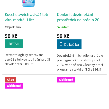
Kuschelweich aviváž letní
Denkmit dezinfekční
vítr- modrá, 1 litr
prostředek na prádlo 20
PD
Objednáno
Skladem
58 Kč
59 Kč
DETAIL
Do košíku
Dermatologicky testovaná
Dezinfekční máchadlo na prádlo
aviváž s lehkou letní vůní pro 38
pro hygienickou čistotu již od
dávek praní. 1000 ml
20°C. Vhodné pro všechny prací
programy i textilie. Ničí až 99,9
% virů a bakterií. 1,5 litru.
Akce
Oblíbené
Oblíbené