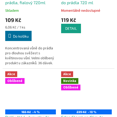
prádla, fialový 720ml
do prádla 720 ml
Skladem
Momentálně nedostupné
109 Kč
119 Kč
Měrná
6,06 Kč / 1 ks
DETAIL
cena:
Do košíku
Koncentrovaná vůně do prádla
pro dlouhou svěžest s
květinovou vůní. Velmi oblíbený
produkt u zákazníků. 36 dávek.
Akce
Akce
Oblíbené
Novinka
Oblíbené
165 Kč
–4 %
239 Kč
–18 %