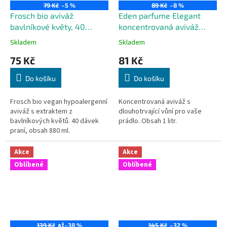
79 Kč
–5 %
89 Kč
–8 %
Frosch bio aviváž
Eden parfume Elegant
bavlníkové květy, 40
koncentrovaná aviváž
dávek
černá, 40 pracích dávek
Skladem
Skladem
75 Kč
81 Kč
Do košíku
Do košíku
Frosch bio vegan hypoalergenní
Koncentrovaná aviváž s
aviváž s extraktem z
dlouhotrvající vůní pro vaše
bavlníkových květů. 40 dávek
prádlo. Obsah 1 litr.
praní, obsah 880 ml.
Akce
Akce
Oblíbené
Oblíbené
až
139 Kč
–38 %
145 Kč
–32 %