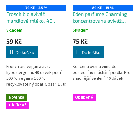
79 Kč
–25 %
89 Kč
–15 %
Frosch bio aviváž
Eden parfume Charming
mandlové mléko, 40
koncentrovaná aviváž
dávek
zlatá 40 dávek
Skladem
Skladem
59 Kč
75 Kč
Do košíku
Do košíku
Frosch bio vegan aviváž
Koncentrovaná vůně do
hypoalergenní. 40 dávek praní.
posledního máchání prádla. Pro
100 % vegan a 100 %
snadnější žehlení. 40 dávek
recyklovatelný obal. Obsah 1 litr.
Novinka
Oblíbené
Oblíbené