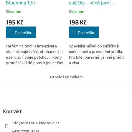
Blooming 1,5 l
sušičky + vůně jarní
svěžest 50 ml zdarma
Skladem
Skladem
195 Kč
198 Kč
Do košíku
Do košíku
Parfém na textil s intenzivní a
Speciální míček do sušičky k
dlouhotrvající vůní, obohacený o
načechrání a provonění prádla.
esenciální oleje patchouli, který
Pro bílé, barevné, jemné prádlo
promění každé praní v jedinečný
a vlnu.
voňavý zážitek. Prádlo lze pak
sušit v sušičce.
18
položek celkem
O
v
l
Z
á
á
d
p
a
a
Kontakt
c
t
í
info
@
drogerie-kmetova.cz
í
p
r
+420 778518078