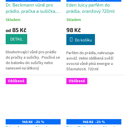
Dr. Beckmann vůně pro
Eden Juicy parfém do
prádlo, pračka a sušička,
prádla, oranžový 720ml
250 ml
Skladem
Skladem
85 Kč
98 Kč
od
DETAIL
Do košíku
Dlouhotrvající vůně pro prádlo
Parfém do prádla, nahrazuje
do pračky a sušičky. Používá se
aviváž. Velmi oblíbená svěží
do balonku do sušičky nebo
ovocná vůně plná energie a
nanesení na látkový
šťavnatosti. 720 ml
ubrousek/kapesník. Ve čtyřech
provedeních/ vůních.
Oblíbené
Oblíbené
145 Kč
–24 %
145 Kč
–24 %