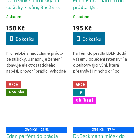
Dalli vlhké ubrousky do
Eden Floral parfém do
sušičky, s vůní, 3 x 25 ks
prádla 1,5 l
Skladem
Skladem
158 Kč
195 Kč
Do košíku
Do košíku
Pro hebké a nadýchané prádlo
Parfém do prádla EDEN dodá
ze sušičky. Usnadňuje žehlení,
vašemu oblečení intenzivní a
zbavuje elektrostatického
dlouhotrvající vůni, která
napětí, provoní prádlo. Výhodné
přetrvává i mnoho dní po
balení 3 x 25 ks.
vyprání. Díky inovativnímu
složení proniká hluboko do
Akce
Akce
vláken a...
Novinka
Tip
Oblíbené
249 Kč
–21 %
239 Kč
–17 %
Eden parfém do prádla
Dr.Beckmann míček do