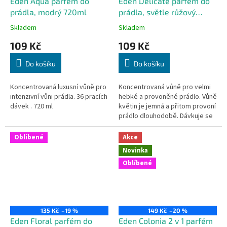
Eden Aqua parfém do
Eden Delicate parfém do
prádla, modrý 720ml
prádla, světle růžový
720ml
Skladem
Skladem
109 Kč
109 Kč
Do košíku
Do košíku
Koncentrovaná luxusní vůně pro
Koncentrovaná vůně pro velmi
intenzivní vůni prádla. 36 pracích
hebké a provoněné prádlo. Vůně
dávek . 720 ml
květin je jemná a přitom provoní
prádlo dlouhodobě. Dávkuje se
malé množství.
Oblíbené
Akce
Novinka
Oblíbené
135 Kč
–19 %
149 Kč
–20 %
Eden Floral parfém do
Eden Colonia 2 v 1 parfém