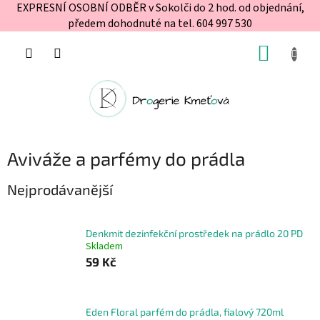
EXPRESNÍ OSOBNÍ ODBĚR v Sokolči do 2 hod. od objednání,
předem dohodnuté na tel. 604 997 530
Přejít
NÁKUP
na
obsah
KOŠÍK
Aviváže a parfémy do prádla
Nejprodávanější
Denkmit dezinfekční prostředek na prádlo 20 PD
Skladem
59 Kč
Eden Floral parfém do prádla, fialový 720ml