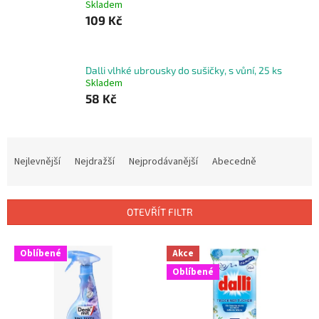
Skladem
109 Kč
Dalli vlhké ubrousky do sušičky, s vůní, 25 ks
Skladem
58 Kč
Ř
a
Nejlevnější
Nejdražší
Nejprodávanější
Abecedně
z
e
n
OTEVŘÍT FILTR
í
p
V
r
Oblíbené
Akce
ý
o
Oblíbené
p
d
i
u
s
k