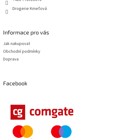
v
Drogerie Kmeťová
k
y
v
ý
Informace pro vás
p
i
Jak nakupovat
s
u
Obchodní podmínky
Doprava
Facebook