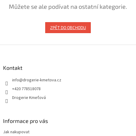
Můžete se ale podívat na ostatní kategorie.
ZPĚT DO OBCHODU
Z
á
p
a
Kontakt
t
info
@
drogerie-kmetova.cz
í
+420 778518078
Drogerie Kmeťová
Informace pro vás
Jak nakupovat