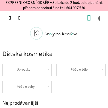
EXPRESNÍ OSOBNÍ ODBĚR v Sokolči do 2 hod. od objednání,
předem dohodnuté na tel. 604 997 530
Přejít
NÁKUP
na
obsah
KOŠÍK
Dětská kosmetika
Ubrousky
Péče o tělo
Péče o zuby
Nejprodávanější