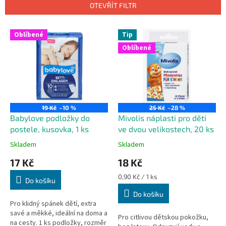
n
OTEVŘÍT FILTR
í
p
V
r
Oblíbené
Tip
ý
o
Oblíbené
p
d
i
u
s
k
p
t
r
ů
o
19 Kč
–10 %
25 Kč
–28 %
d
Babylove podložky do
Mivolis náplasti pro děti
u
postele, kusovka, 1 ks
ve dvou velikostech, 20 ks
k
Skladem
Skladem
t
17 Kč
18 Kč
ů
Měrná
0,90 Kč / 1 ks
Do košíku
cena:
Do košíku
Pro klidný spánek dětí, extra
savé a měkké, ideální na doma a
Pro citlivou dětskou pokožku,
na cesty. 1 ks podložky, rozměr