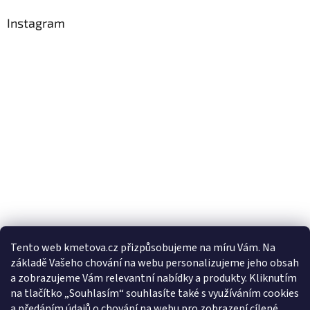
Instagram
Tento web kmetova.cz přizpůsobujeme na míru Vám. Na
základě Vašeho chování na webu personalizujeme jeho obsah
Sledovat na Instagramu
a zobrazujeme Vám relevantní nabídky a produkty. Kliknutím
na tlačítko „Souhlasím“ souhlasíte také s využíváním cookies
a předáním údajů o chování na webu pro zobrazení cílené
Facebooková stránka