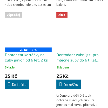
univerzální, k použití za sucha
děti, s měkkými štětinami. 2 ks v
nebo s vodou, olejem. 21x25 cm
balení.
Výprodej
Akce
29 Kč
–13 %
Dontodent kartáčky na
Dontodent zubní gel pro
zuby junior, od 6 let, 2 ks
mléčné zuby do 6 ti let,
100 ml
Skladem
Skladem
25 Kč
25 Kč
Do košíku
Do košíku
Určeno pro děti 0-6 let k
ochraně mléčných zubů. S
jemnou malinovou příchutí, s