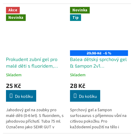
Akce
Novinka
Novinka
Tip
29,90 Kč
–6 %
Prokudent zubní gel pro
Balea dětský sprchový gel
malé děti s fluoridem,
& šampon 2v1
jahodový, 0-6 let
Surfosaurus, 300 ml
Skladem
Skladem
25 Kč
28 Kč
Do košíku
Do košíku
Jahodový gel na zoubky pro
Sprchový gel a šampon
malé děti (0-6 let). S fluoridem, s
surfosaurus s příjemnou vůní na
jahodovou příchutí. Tuba 75 ml.
citlivou pokožku. Pro
Označeno jako SEHR GUT v
každodenní použití na tělo i
Německém testování 03/2021
vlasy. Neobsahuje mikroplasty,