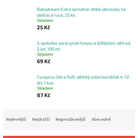
Babydream Extra sensitive vlhké ubrousky na
obličej a ruce, 25 ks
Skladem
25 Kč
S-quitofee sprej proti hmyzu a klíšťatům, děti od
2 let, 100 ml
Skladem
69 Kč
Curaprox Ultra Soft, dětský zubní kartáček 4-12
let, 1 kus
Skladem
87 Kč
Ř
a
Nejlevnější
Nejdražší
Nejprodávanější
Abecedně
z
e