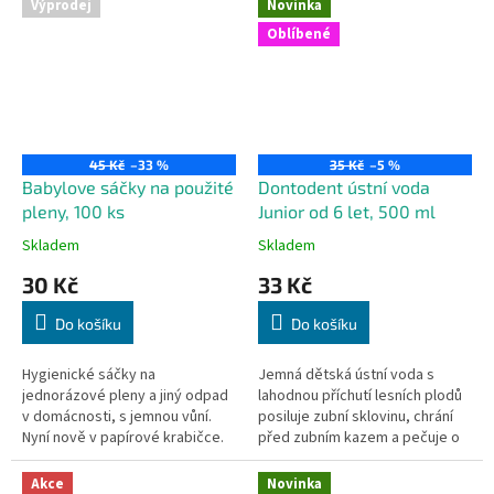
Výprodej
Novinka
Oblíbené
45 Kč
–33 %
35 Kč
–5 %
Babylove sáčky na použité
Dontodent ústní voda
pleny, 100 ks
Junior od 6 let, 500 ml
Skladem
Skladem
30 Kč
33 Kč
Do košíku
Do košíku
Hygienické sáčky na
Jemná dětská ústní voda s
jednorázové pleny a jiný odpad
lahodnou příchutí lesních plodů
v domácnosti, s jemnou vůní.
posiluje zubní sklovinu, chrání
Nyní nově v papírové krabičce.
před zubním kazem a pečuje o
100 ks v balení.
dásně. Bez alkoholu, ideální i
pro děti s rovnátky – pro...
Akce
Novinka