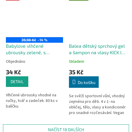
39,90 Kč
–14 %
Babylove vlhčené
Balea dětský sprchový gel
ubrousky zelené, s
a šampon na vlasy KICK IT
heřmánkem a aloe vera,
4 v 1, 300 ml
Objednáno
Skladem
80 ks
34 Kč
35 Kč
DETAIL
Do košíku
Vlhčené ubrousky vhodné na
Se svěží sportovní vůní, vhodný
ručky, tvář a zadeček. 80 ks v
zejména pro děti. 4 v 1- na
balíčku.
obličej, tělo, vlasy a kondicionér
pro snadné rozčesávání. Vegan
složení bez mikroplastů.
NAČÍST 18 DALŠÍCH