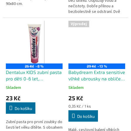
bez latexu. Odpuzují vodu a
90x80 cm.
nečistoty. Dobře přilnou a
bezbolestně se odstraní. Dvě
velikosti v balení, s veselými
motivy.
Výprodej
25 Kč
–8 %
29 Kč
–13 %
Dentalux KIDS zubní pasta
Babydream Extra sensitive
pro děti 0-6 let,
vlhké ubrousky na obličej
žvýkačková příchuť, 100
a ruce, 25 ks
Skladem
Skladem
ml
23 Kč
25 Kč
Měrná
0,35 Kč / 1 ks
Do košíku
cena:
Do košíku
Zubní pasta pro první zoubky do
šesti let věku dítěte. S obsahem
Malé, cestovní balení vlhkých