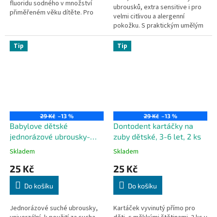
fluoridu sodného v množství
ubrousků, extra sensitive i pro
přiměřeném věku dítěte. Pro
velmi citlivou a alergenní
malé děti příjemná jahodová
pokožku. S praktickým umělým
příchuť.
uzávěrem, pro rychlé použití.
Zcela bez parfémů. Vegan.
Tip
Tip
29 Kč
–13 %
29 Kč
–13 %
Babylove dětské
Dontodent kartáčky na
jednorázové ubrousky-
zuby dětské, 3-6 let, 2 ks
žíňky, 30 ks
Skladem
Skladem
25 Kč
25 Kč
Do košíku
Do košíku
Jednorázové suché ubrousky,
Kartáček vyvinutý přímo pro