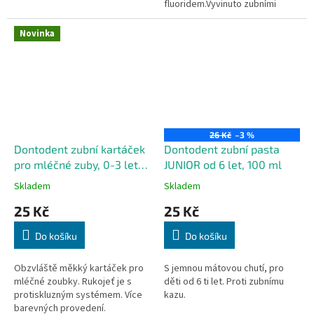
fluoridem.Vyvinuto zubními
odborníky.
Novinka
26 Kč
–3 %
Dontodent zubní kartáček
Dontodent zubní pasta
pro mléčné zuby, 0-3 let, 1
JUNIOR od 6 let, 100 ml
ks
Skladem
Skladem
25 Kč
25 Kč
Do košíku
Do košíku
Obzvláště měkký kartáček pro
S jemnou mátovou chutí, pro
mléčné zoubky. Rukojeť je s
děti od 6 ti let. Proti zubnímu
protiskluzným systémem. Více
kazu.
barevných provedení.