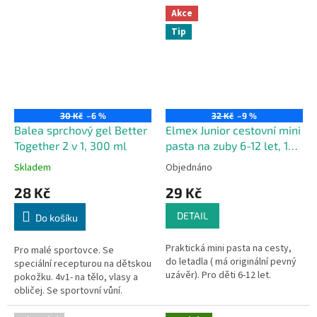
ani rozpustné plně syntetické
Akce
polymery.
Tip
30 Kč
–6 %
32 Kč
–9 %
Balea sprchový gel Better
Elmex Junior cestovní mini
Together 2 v 1, 300 ml
pasta na zuby 6-12 let, 12
ml
Skladem
Objednáno
28 Kč
29 Kč
DETAIL
Do košíku
Praktická mini pasta na cesty,
Pro malé sportovce. Se
do letadla ( má originální pevný
speciální recepturou na dětskou
uzávěr). Pro děti 6-12 let.
pokožku. 4v1- na tělo, vlasy a
obličej. Se sportovní vůní.