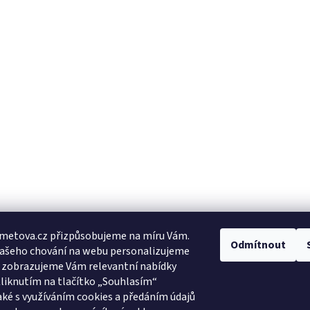
metova.cz přizpůsobujeme na míru Vám.
Odmítnout
Vašeho chování na webu personalizujeme
a zobrazujeme Vám relevantní nabídky
Kliknutím na tlačítko „Souhlasím“
aké s využíváním cookies a předáním údajů