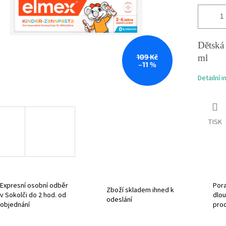
Dětská 
109 Kč
ml
–11 %
Detailní 
TISK
Expresní osobní odběr
Pora
Zboží skladem ihned k
v Sokolči do 2 hod. od
dlou
odeslání
objednání
pro