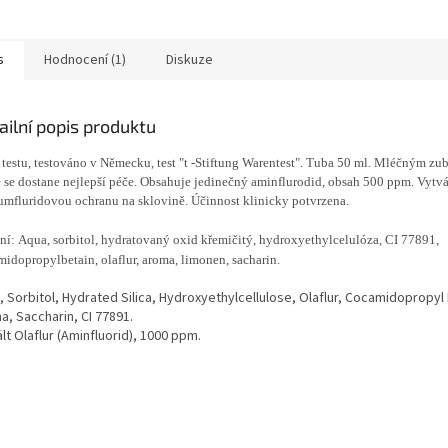
s
Hodnocení (1)
Diskuze
ailní popis produktu
 testu, testováno v Německu, test "t -Stiftung Warentest". Tuba 50 ml. Mléčným z
e se dostane nejlepší péče. Obsahuje jedinečný aminflurodid, obsah 500 ppm. Vytvá
umfluridovou ochranu na sklovině. Účinnost klinicky potvrzena.
ní: Aqua, sorbitol, hydratovaný oxid křemičitý, hydroxyethylcelulóza, CI 77891,
idopropylbetain, olaflur, aroma, limonen, sacharin.
 Sorbitol, Hydrated Silica, Hydroxyethylcellulose, Olaflur, Cocamidopropyl
a, Saccharin, CI 77891.
lt Olaflur (Aminfluorid), 1000 ppm.