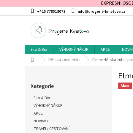
EXPRESNÍ OSOBN
Přejít
+420 778518078
info@drogerie-kmetova.cz
na
obsah
Eko & Bio
VÝHODNÝ NÁKUP
AKCE
NOVIN
Domů
Dětská kosmetika
Elmex dětská zubní past
P
Elme
o
Přeskočit
s
Kategorie
kategorie
Akce
t
r
Eko & Bio
a
VÝHODNÝ NÁKUP
n
AKCE
n
í
NOVINKY
p
TRAVEL/ CESTOVÁNÍ