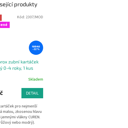
sející produkty
Kód:
2307/MOD
bené
109 Kč
–22 %
rox zubní kartáček
ý 0-4 roky, 1 kus
Skladem
č
DETAIL
kartáček pro nejmenší
Má malou, zkosenou hlavu
i jemnými vlákny CUREN.
(růžový nebo modrý).