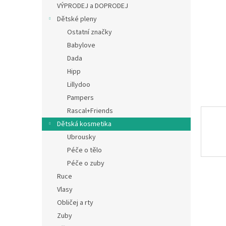
a
VÝPRODEJ a DOPRODEJ
n
Dětské pleny
e
Ostatní značky
l
Babylove
Dada
Hipp
Lillydoo
Pampers
Rascal+Friends
Dětská kosmetika
Ubrousky
Péče o tělo
Péče o zuby
Ruce
Vlasy
Obličej a rty
Zuby