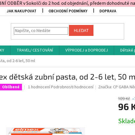
Í ODBĚR v Sokolči do 2 hod. od objednání, předem dohodnuté na t
JAK NAKUPOVAT
OBCHODNÍ PODMÍNKY
DOPRAVA
HLEDAT
KY
TRAVEL/ CESTOVÁNÍ
VÝPRODEJ a DOPRODEJ
Dětské 
a, od 2-6 let, 50 ml
x dětská zubní pasta, od 2-6 let, 50 m
Průměrné
1 hodnocení
Podrobnosti hodnocení
Značka:
CP GABA N
Oblíbené
hodnocení
produktu
109 Kč
–
je
96 
5,0
z
Měrná
Skla
5
cena:
hvězdiček.