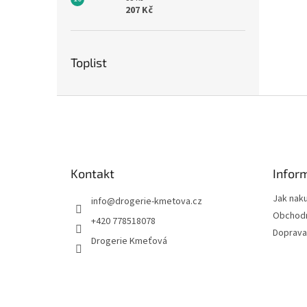
207 Kč
Toplist
Z
á
p
a
t
Kontakt
Infor
í
Jak nak
info
@
drogerie-kmetova.cz
Obchodn
+420 778518078
Doprava
Drogerie Kmeťová