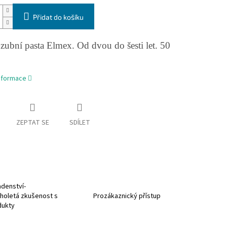
Přidat do košíku
zubní pasta Elmex. Od dvou do šesti let. 50
informace
ZEPTAT SE
SDÍLET
denství-
holetá zkušenost s
Prozákaznický přístup
dukty