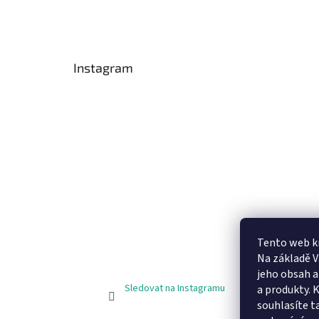
Instagram
Tento web k
Na základě 
jeho obsah 
Sledovat na Instagramu
a produkty. 
souhlasíte t