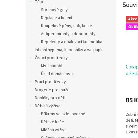
Tělo
Souvi
Sprchové gely
Depilace a holení
Akce
Koupelové pěny, soli, koule
Oblí
Antiperspiranty a deodoranty
Repelenty a opalovací kosmetika
Intimní hygiena, kapesníky a wc papír
Čisticí prostředky
Mytí nádobí
Curap
dětsk
Úklid domácnosti
Prací prostředky
Drogerie pro muže
Doplňky pro děti
85 K
Dětská výživa
Příkrmy ve skle- ovocné
Zubní 
děti. 
Dětské kaše
s velm
Mléčná výživa
1 kus 