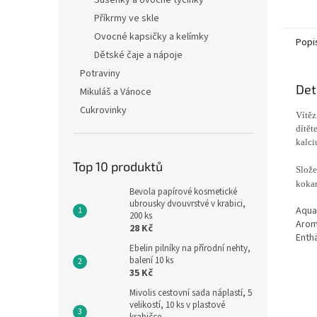
Sušenky a ovocné tyčinky
Příkrmy ve skle
Ovocné kapsičky a kelímky
Popi
Dětské čaje a nápoje
Potraviny
Det
Mikuláš a Vánoce
Cukrovinky
Vítěz
dítět
kalci
Top 10 produktů
Slože
kokam
Bevola papírové kosmetické
ubrousky dvouvrstvé v krabici,
Aqua,
200 ks
Arom
28 Kč
Enthä
Ebelin pilníky na přírodní nehty,
balení 10 ks
35 Kč
Mivolis cestovní sada náplastí, 5
velikostí, 10 ks v plastové