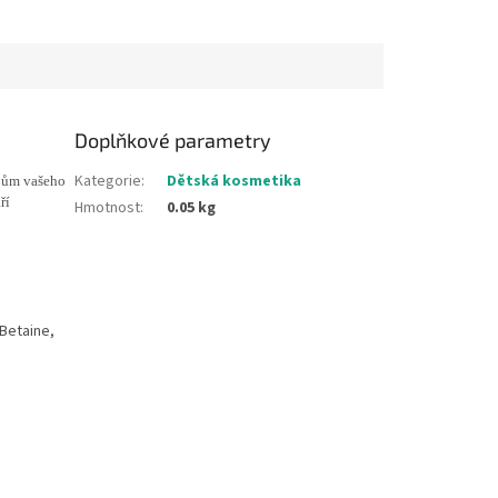
Doplňkové parametry
Kategorie
:
Dětská kosmetika
ubům vašeho
ří
Hmotnost
:
0.05 kg
 Betaine,