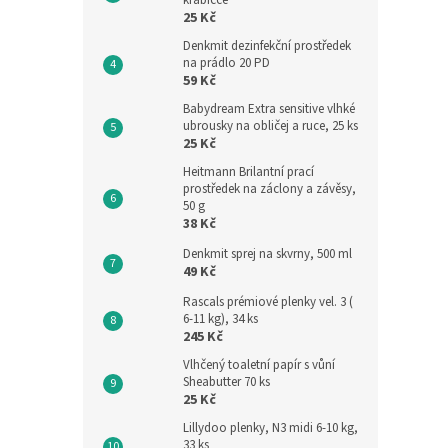
krabičce
25 Kč
Denkmit dezinfekční prostředek
na prádlo 20 PD
59 Kč
Babydream Extra sensitive vlhké
ubrousky na obličej a ruce, 25 ks
25 Kč
Heitmann Brilantní prací
prostředek na záclony a závěsy,
50 g
38 Kč
Denkmit sprej na skvrny, 500 ml
49 Kč
Rascals prémiové plenky vel. 3 (
6-11 kg), 34 ks
245 Kč
Vlhčený toaletní papír s vůní
Sheabutter 70 ks
25 Kč
Lillydoo plenky, N3 midi 6-10 kg,
33 ks