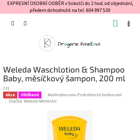
EXPRESNÍ OSOBNÍ ODBĚR v Sokolči do 2 hod. od objednání,
předem dohodnuté na tel. 604 997 530
Přejít
NÁKUP
na
obsah
KOŠÍK
Weleda Waschlotion & Shampoo
Baby, měsíčkový šampon, 200 ml
131
Průměrné
Neohodnoceno
Podrobnosti hodnocení
Akce
Oblíbené
hodnocení
Značka:
Weleda Německo
produktu
je
0,0
z
5
hvězdiček.