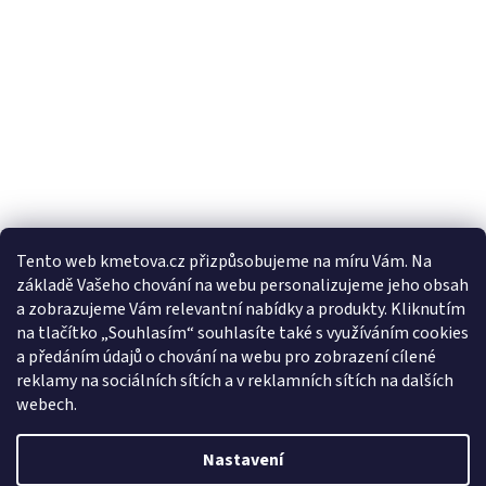
Tento web kmetova.cz přizpůsobujeme na míru Vám. Na
základě Vašeho chování na webu personalizujeme jeho obsah
Sledovat na Instagramu
a zobrazujeme Vám relevantní nabídky a produkty. Kliknutím
na tlačítko „Souhlasím“ souhlasíte také s využíváním cookies
a předáním údajů o chování na webu pro zobrazení cílené
Facebooková stránka
reklamy na sociálních sítích a v reklamních sítích na dalších
webech.
Nastavení
Vytvořil Shoptet