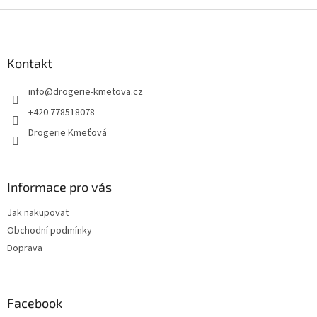
Z
á
p
a
Kontakt
t
info
@
drogerie-kmetova.cz
í
+420 778518078
Drogerie Kmeťová
Informace pro vás
Jak nakupovat
Obchodní podmínky
Doprava
Facebook