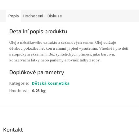
Popis
Hodnocení
Diskuze
Detailní popis produktu
Olej z měsíčkového extraktu a sezamových semen. Olej udržuje
dětskou pokožku hebkou a chrání ji před vysušením. Vhodné i pro děti
s atopickým ekzémem. Bez syntetických příměsí, jako barviva,
konzervační látky nebo parfémy a rovněž látky z ropy.
Doplňkové parametry
Kategorie
:
Dětská kosmetika
Hmotnost
:
0.23 kg
Z
á
p
a
Kontakt
t