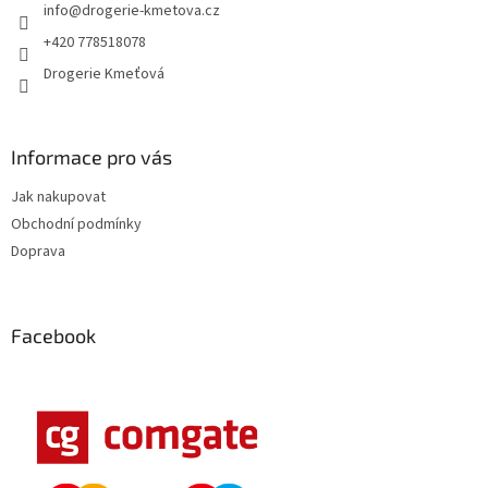
info
@
drogerie-kmetova.cz
í
+420 778518078
Drogerie Kmeťová
Informace pro vás
Jak nakupovat
Obchodní podmínky
Doprava
Facebook