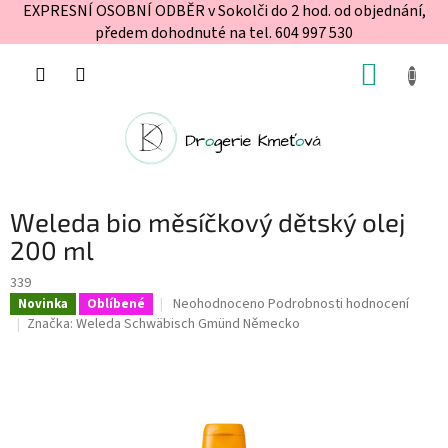
EXPRESNÍ OSOBNÍ ODBĚR v Sokolči do 2 hod. od objednání,
předem dohodnuté na tel. 604 997 530
Přejít
NÁKUP
na
obsah
KOŠÍK
Weleda bio měsíčkový dětský olej
200 ml
339
Průměrné
Neohodnoceno
Podrobnosti hodnocení
Novinka
Oblíbené
hodnocení
Značka:
Weleda Schwäbisch Gmünd Německo
produktu
je
0,0
z
5
hvězdiček.