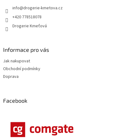
t
info
@
drogerie-kmetova.cz
í
+420 778518078
Drogerie Kmeťová
Informace pro vás
Jak nakupovat
Obchodní podmínky
Doprava
Facebook