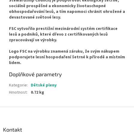
Stewardship Council) je podporovat ekologicky šetrné,
sociálně prospěšné a ekonomicky životaschopné
obhospodařování lesů, a tím napomoci chránit ohrožené a
devastované světové lesy.
FSC vytvořilo prestižní mezinárodní systém certifikace
lesů a podniků, které dřevo z certifikovaných lesů
zpracovávají ve výrobky.
Logo FSC na výrobku znamená záruku, že svým nákupem
podporujete lesní hospodaření šetrné k přírodě a místním
lidem.
Doplňkové parametry
Kategorie
:
Dětské pleny
Hmotnost
:
0.72 kg
Z
á
p
a
Kontakt