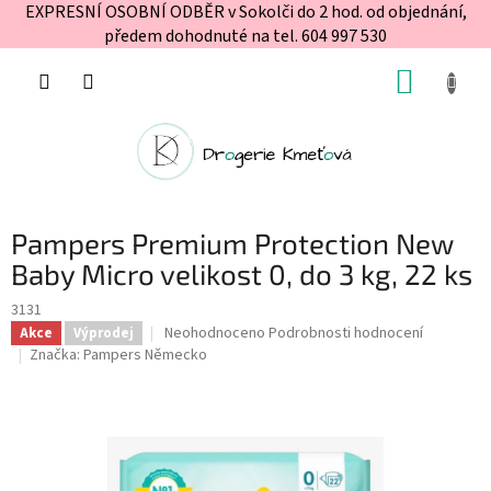
EXPRESNÍ OSOBNÍ ODBĚR v Sokolči do 2 hod. od objednání,
předem dohodnuté na tel. 604 997 530
Přejít
NÁKUP
na
obsah
KOŠÍK
Pampers Premium Protection New
Baby Micro velikost 0, do 3 kg, 22 ks
3131
Průměrné
Neohodnoceno
Podrobnosti hodnocení
Akce
Výprodej
hodnocení
Značka:
Pampers Německo
produktu
je
0,0
z
5
hvězdiček.