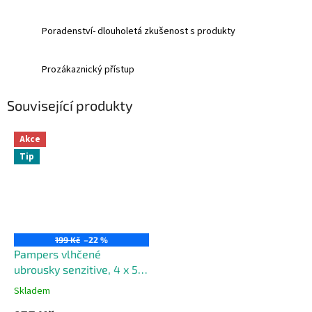
Poradenství- dlouholetá zkušenost s produkty
Prozákaznický přístup
Související produkty
Akce
Tip
199 Kč
–22 %
Pampers vlhčené
ubrousky senzitive, 4 x 52
ks
Skladem