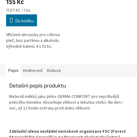
155 Kč
Měrná
11,07 Kč / 1 ks
cena:
Do košíku
Vlhčené ubrousky pro citlivou
pleť, bez parfému a alkoholu.
Výhodné balení, 4 x 52 ks.
Popis
Hodnocení
Diskuze
Detailní popis produktu
Materiál měkký jako pírko- DERMA COMFORT pro nejcitlivější
pokožku miminka. Absorbuje vlhkost a tekutou stolici. Na den i
noc, až 12 hodin ochrany proti úniku vlhkosti
Základní ideou nevládní neziskové organizace FSC (Forest