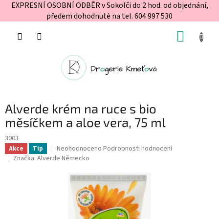
EXPRESNÍ OSOBNÍ ODBĚR v Sokolči do 2 hod. od objednání,
předem dohodnuté na tel. 604 997 530
Přejít
NÁKUP
na
obsah
KOŠÍK
Alverde krém na ruce s bio
měsíčkem a aloe vera, 75 ml
3003
Průměrné
Neohodnoceno
Podrobnosti hodnocení
Akce
Tip
hodnocení
Značka:
Alverde Německo
produktu
je
0,0
z
5
hvězdiček.