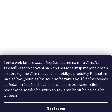
Tento web kmetova.cz přizpůsobujeme na míru Vám. Na
základě Vašeho chování na webu personalizujeme jeho obsah
Sledovat na Instagramu
a zobrazujeme Vám relevantní nabídky a produkty. Kliknutím
na tlačítko „Souhlasím“ souhlasíte také s využíváním cookies
a předáním údajů o chování na webu pro zobrazení cílené
Facebooková stránka
reklamy na sociálních sítích a v reklamních sítích na dalších
webech.
Nastavení
Vytvořil Shoptet