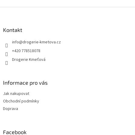
Z
á
p
a
Kontakt
t
info
@
drogerie-kmetova.cz
í
+420 778518078
Drogerie Kmeťová
Informace pro vás
Jak nakupovat
Obchodní podmínky
Doprava
Facebook