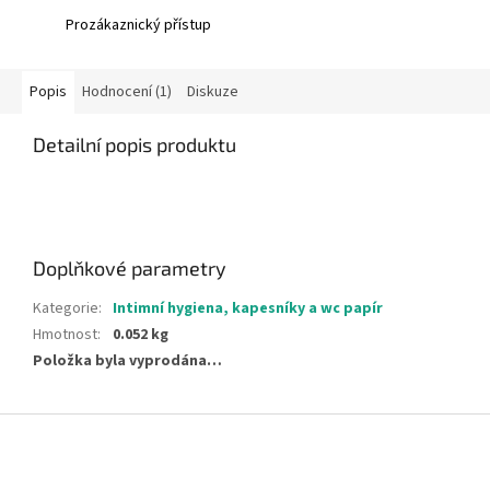
Prozákaznický přístup
Popis
Hodnocení (1)
Diskuze
Detailní popis produktu
Doplňkové parametry
Kategorie
:
Intimní hygiena, kapesníky a wc papír
Hmotnost
:
0.052 kg
Položka byla vyprodána…
Z
á
p