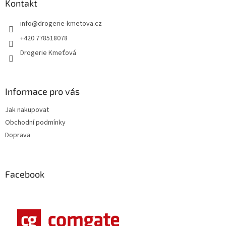
a
Kontakt
t
info
@
drogerie-kmetova.cz
í
+420 778518078
Drogerie Kmeťová
Informace pro vás
Jak nakupovat
Obchodní podmínky
Doprava
Facebook