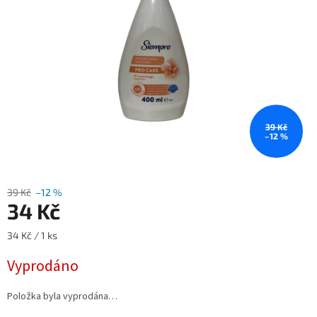
39 Kč
–12 %
39 Kč
–12 %
34 Kč
Měrná
34 Kč / 1 ks
cena:
Vyprodáno
Položka byla vyprodána…