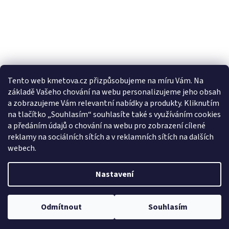
Tento web kmetova.cz přizpůsobujeme na míru Vám. Na
základě Vašeho chování na webu personalizujeme jeho obsah
Sledovat na Instagramu
a zobrazujeme Vám relevantní nabídky a produkty. Kliknutím
na tlačítko „Souhlasím“ souhlasíte také s využíváním cookies
a předáním údajů o chování na webu pro zobrazení cílené
Facebooková stránka
reklamy na sociálních sítích a v reklamních sítích na dalších
webech.
Nastavení
Vytvořil Shoptet
Odmítnout
Souhlasím
Copyright 2026
Drogerie Kmeťová
. Všechna práva vyhrazena.