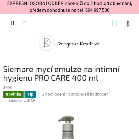
EXPRESNÍ OSOBNÍ ODBĚR v Sokolči do 2 hod. od objednání,
předem dohodnuté na tel. 604 997 530
Přejít
NÁKUP
na
obsah
KOŠÍK
Siempre mycí emulze na intimní
hygienu PRO CARE 400 ml
3008
Průměrné
1 hodnocení
Podrobnosti hodnocení
Novinka
Tip
hodnocení
Značka:
Lidl ČR
produktu
je
5,0
z
5
hvězdiček.