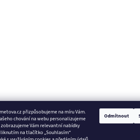
metova.cz přizpůsobujeme na míru Vám.
Odmítnout
Vašeho chování na webu personalizujeme
a zobrazujeme Vám relevantní nabídky
Kliknutím na tlačítko „Souhlasím“
aké s využíváním cookies a předáním údajů