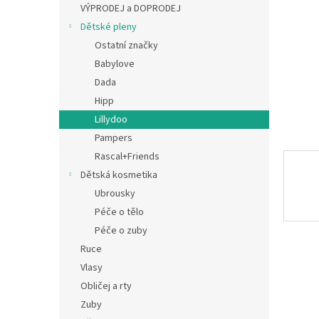
a
VÝPRODEJ a DOPRODEJ
n
Dětské pleny
e
Ostatní značky
l
Babylove
Dada
Hipp
Lillydoo
Pampers
Rascal+Friends
Dětská kosmetika
Ubrousky
Péče o tělo
Péče o zuby
Ruce
Vlasy
Obličej a rty
Zuby