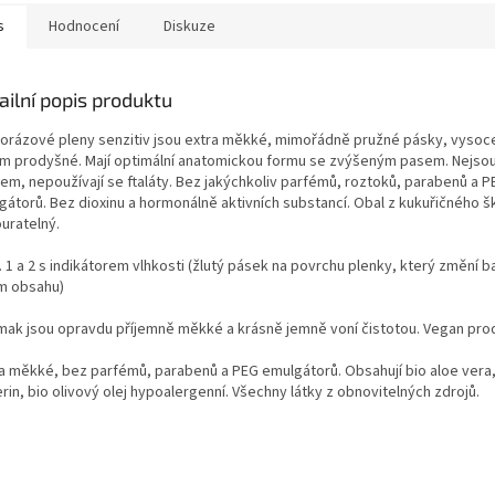
s
Hodnocení
Diskuze
ailní popis produktu
orázové pleny senzitiv jsou extra měkké, mimořádně pružné pásky, vysoc
om prodyšné. Mají optimální anatomickou formu se zvýšeným pasem. Nejso
rem, nepoužívají se ftaláty. Bez jakýchkoliv parfémů, roztoků, parabenů a P
gátorů. Bez dioxinu a hormonálně aktivních substancí. Obal z kukuřičného š
uratelný.
. 1 a 2 s indikátorem vlhkosti (žlutý pásek na povrchu plenky, který změní b
m obsahu)
mak jsou opravdu příjemně měkké a krásně jemně voní čistotou. Vegan pro
ra měkké, bez parfémů, parabenů a PEG emulgátorů. Obsahují bio aloe vera,
rin, bio olivový olej hypoalergenní. Všechny látky z obnovitelných zdrojů.