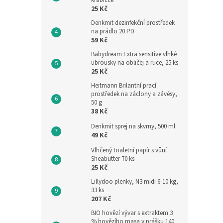
krabičce
25 Kč
Denkmit dezinfekční prostředek
na prádlo 20 PD
59 Kč
Babydream Extra sensitive vlhké
ubrousky na obličej a ruce, 25 ks
25 Kč
Heitmann Brilantní prací
prostředek na záclony a závěsy,
50 g
38 Kč
Denkmit sprej na skvrny, 500 ml
49 Kč
Vlhčený toaletní papír s vůní
Sheabutter 70 ks
25 Kč
Lillydoo plenky, N3 midi 6-10 kg,
33 ks
207 Kč
BIO hovězí vývar s extraktem 3
% hovězího masa v prášku 140