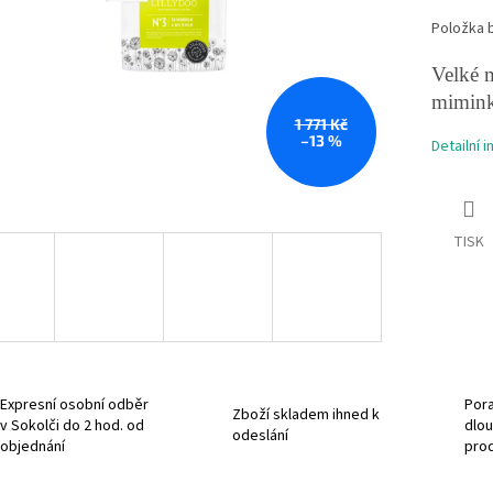
Položka 
Velké m
miminka
1 771 Kč
–13 %
Detailní 
TISK
Expresní osobní odběr
Pora
Zboží skladem ihned k
v Sokolči do 2 hod. od
dlou
odeslání
objednání
pro