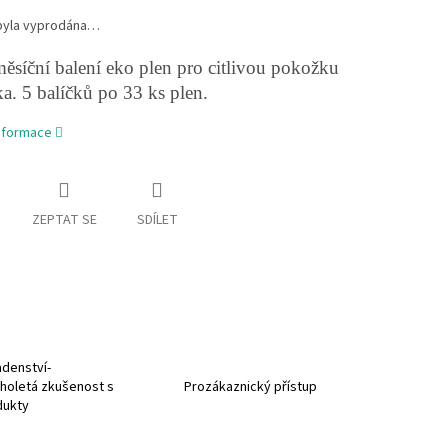
byla vyprodána…
ěsíční balení eko plen pro citlivou pokožku
. 5 balíčků po 33 ks plen.
informace
ZEPTAT SE
SDÍLET
denství-
holetá zkušenost s
Prozákaznický přístup
dukty