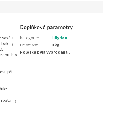
Doplňkové parametry
e savé a
Kategorie
:
Lillydoo
u běleny
Hmotnost
:
8 kg
EG
Položka byla vyprodána…
krobu- bio
arvu při
dukt
 rostlinný