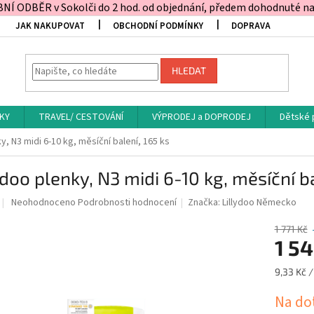
Í ODBĚR v Sokolči do 2 hod. od objednání, předem dohodnuté na t
JAK NAKUPOVAT
OBCHODNÍ PODMÍNKY
DOPRAVA
HLEDAT
KY
TRAVEL/ CESTOVÁNÍ
VÝPRODEJ a DOPRODEJ
Dětské 
ky, N3 midi 6-10 kg, měsíční balení, 165 ks
ydoo plenky, N3 midi 6-10 kg, měsíční ba
Průměrné
Neohodnoceno
Podrobnosti hodnocení
Značka:
Lillydoo Německo
hodnocení
produktu
1 771 Kč
je
1 54
0,0
z
Měrná
9,33 Kč /
5
cena:
hvězdiček.
Na do