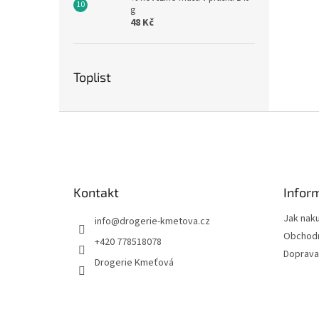
g
48 Kč
Toplist
Z
á
p
a
t
Kontakt
Infor
í
Jak nak
info
@
drogerie-kmetova.cz
Obchodn
+420 778518078
Doprava
Drogerie Kmeťová