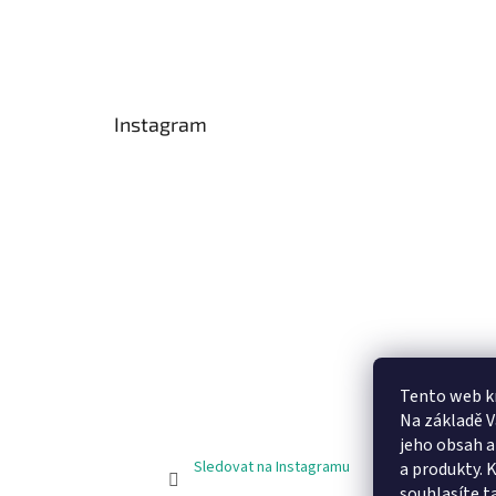
Instagram
Tento web k
Na základě 
jeho obsah 
Sledovat na Instagramu
a produkty. 
souhlasíte t