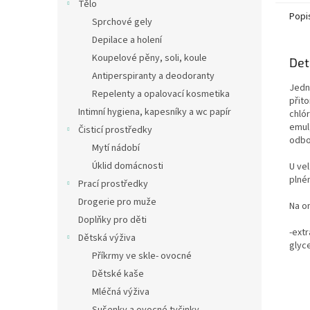
Tělo
Popi
Sprchové gely
Depilace a holení
Koupelové pěny, soli, koule
Det
Antiperspiranty a deodoranty
Jedn
Repelenty a opalovací kosmetika
přit
Intimní hygiena, kapesníky a wc papír
chló
emul
Čisticí prostředky
odbo
Mytí nádobí
Úklid domácnosti
U vel
plné
Prací prostředky
Drogerie pro muže
Na o
Doplňky pro děti
-ext
Dětská výživa
glyce
Příkrmy ve skle- ovocné
Dětské kaše
Mléčná výživa