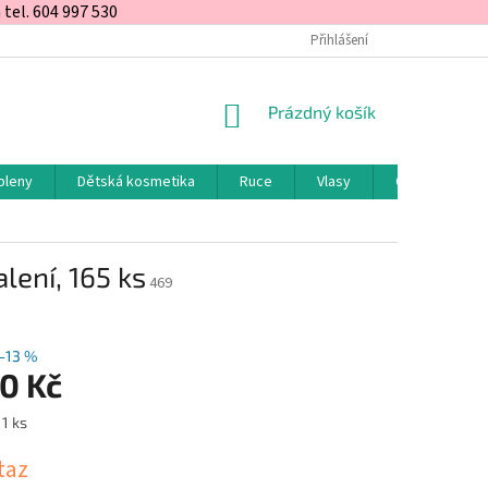
el. 604 997 530
Přihlášení
NÁKUPNÍ
Prázdný košík
KOŠÍK
pleny
Dětská kosmetika
Ruce
Vlasy
Obličej a rty
lení, 165 ks
469
–13 %
0 Kč
 1 ks
taz