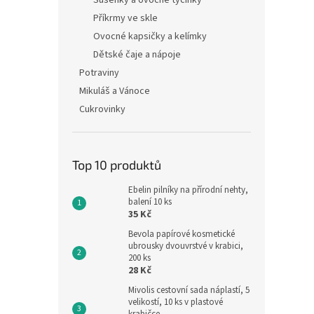
Sušenky a ovocné tyčinky
Příkrmy ve skle
Ovocné kapsičky a kelímky
Dětské čaje a nápoje
Potraviny
Mikuláš a Vánoce
Cukrovinky
Top 10 produktů
Ebelin pilníky na přírodní nehty,
balení 10 ks
35 Kč
Bevola papírové kosmetické
ubrousky dvouvrstvé v krabici,
200 ks
28 Kč
Mivolis cestovní sada náplastí, 5
velikostí, 10 ks v plastové