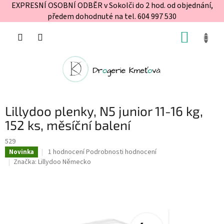
EXPRESNÍ OSOBNÍ ODBĚR v Sokolči do 2 hod. od objednání,
předem dohodnuté na tel. 604 997 530
Přejít
NÁKUP
na
obsah
KOŠÍK
Lillydoo plenky, N5 junior 11-16 kg,
152 ks, měsíční balení
529
Průměrné
1 hodnocení
Podrobnosti hodnocení
Novinka
hodnocení
Značka:
Lillydoo Německo
produktu
je
5,0
z
5
hvězdiček.