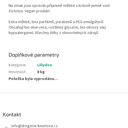
Na omak jsou opravdu příjemně měkké a krásně jemně voní
čistotou. Vegan produkt
Extra měkké, bez parfémů, parabenů a PEG emulgátorů.
Obsahují bio aloe vera, rostlinný glycerin, bio olivový olej
hypoalergenní. Všechny látky z obnovitelných zdrojů.
Doplňkové parametry
Kategorie
:
Lillydoo
Hmotnost
:
8 kg
Položka byla vyprodána…
Z
á
p
a
Kontakt
t
info
@
drogerie-kmetova.cz
í