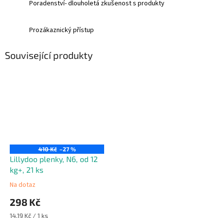
Poradenství- dlouholetá zkušenost s produkty
Prozákaznický přístup
Související produkty
410 Kč
–27 %
Lillydoo plenky, N6, od 12
kg+, 21 ks
Na dotaz
298 Kč
Měrná
14,19 Kč / 1 ks