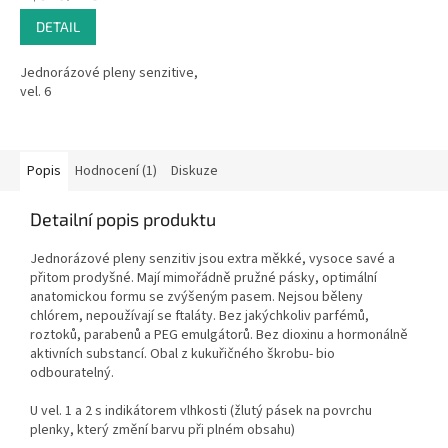
cena:
DETAIL
Jednorázové pleny senzitive,
vel. 6
Popis
Hodnocení (1)
Diskuze
Detailní popis produktu
Jednorázové pleny senzitiv jsou extra měkké, vysoce savé a
přitom prodyšné. Mají mimořádně pružné pásky, optimální
anatomickou formu se zvýšeným pasem. Nejsou běleny
chlórem, nepoužívají se ftaláty. Bez jakýchkoliv parfémů,
roztoků, parabenů a PEG emulgátorů. Bez dioxinu a hormonálně
aktivních substancí. Obal z kukuřičného škrobu- bio
odbouratelný.
U vel. 1 a 2 s indikátorem vlhkosti (žlutý pásek na povrchu
plenky, který změní barvu při plném obsahu)