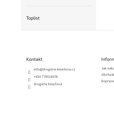
Toplist
Z
á
p
a
t
Kontakt
Infor
í
Jak nak
info
@
drogerie-kmetova.cz
Obchodn
+420 778518078
Doprava
Drogerie Kmeťová