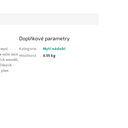
Doplňkové parametry
Kategorie
:
Mytí nádobí
 mytí
a ruční mytí
Hmotnost
:
0.55 kg
ých tenzidů,
očišných
 plast.