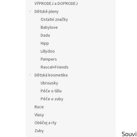
a
VÝPRODEJ a DOPRODEJ
n
Dětské pleny
e
Ostatní značky
l
Babylove
Dada
Hipp
Lillydoo
Pampers
Rascal+Friends
Dětská kosmetika
Ubrousky
Péče o tělo
Péče o zuby
Ruce
Vlasy
Obličej a rty
Zuby
Souvi