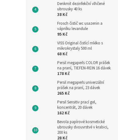
Denkmit dezinfekční vlhčené
ubrousky 40 ks
38 Kč
Frosch čistič wc usazenin a
vápníku levandule
95 Kč
VISS Original čistící mléko s
mikrokrystaly 500 ml
68 Kč
Persil megaperls COLOR prášek
na praní, TIEFEN-REIN 16 dávek
178 Kč
Persil megaperls univerzální
prášek na praní, 23 dávek
265 Kč
Persil Sensitiv prací gel,
koncentrát, 20 dávek
162 Kč
Bevola papírové kosmetické
ubrousky dvouvrstvé v krabici,
200 ks
28 Kč