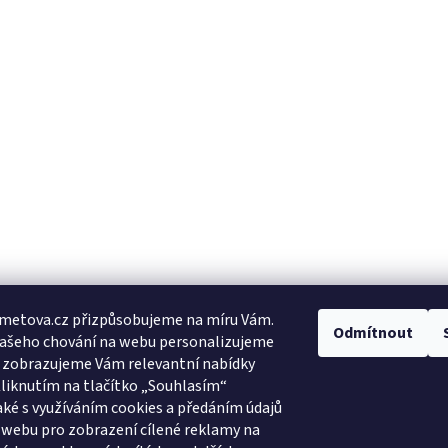
metova.cz přizpůsobujeme na míru Vám.
Odmítnout
Vašeho chování na webu personalizujeme
a zobrazujeme Vám relevantní nabídky
Kliknutím na tlačítko „Souhlasím“
aké s využíváním cookies a předáním údajů
 webu pro zobrazení cílené reklamy na
Facebooková stránka