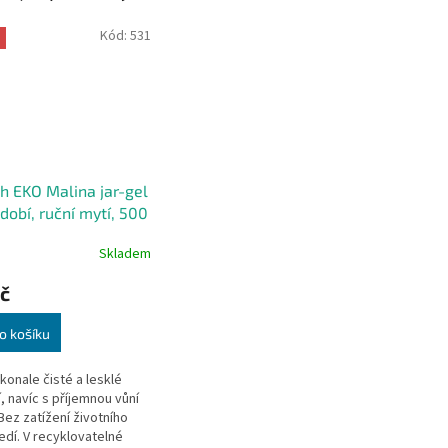
Kód:
531
h EKO Malina jar-gel
dobí, ruční mytí, 500
Skladem
č
o košíku
konale čisté a lesklé
, navíc s příjemnou vůní
 Bez zatížení životního
edí. V recyklovatelné