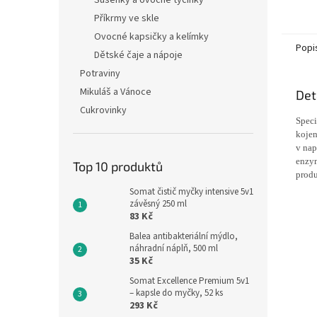
Sušenky a ovocné tyčinky
lahvi.
Příkrmy ve skle
Ovocné kapsičky a kelímky
Popi
Dětské čaje a nápoje
Potraviny
Mikuláš a Vánoce
Det
Cukrovinky
Speci
kojen
v nap
enzym
Top 10 produktů
produ
Somat čistič myčky intensive 5v1
závěsný 250 ml
83 Kč
Balea antibakteriální mýdlo,
náhradní náplň, 500 ml
35 Kč
Somat Excellence Premium 5v1
– kapsle do myčky, 52 ks
293 Kč