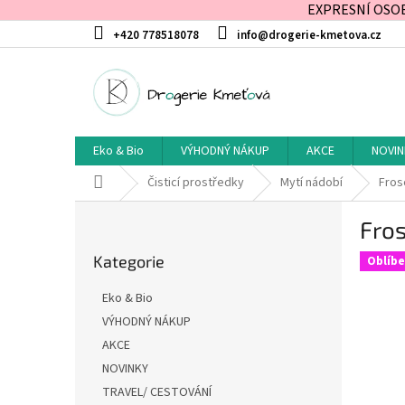
EXPRESNÍ OSOBN
Přejít
+420 778518078
info@drogerie-kmetova.cz
na
obsah
Eko & Bio
VÝHODNÝ NÁKUP
AKCE
NOVIN
Domů
Čisticí prostředky
Mytí nádobí
Frosc
P
Fros
o
Přeskočit
s
Kategorie
kategorie
Oblíb
t
r
Eko & Bio
a
VÝHODNÝ NÁKUP
n
AKCE
n
í
NOVINKY
p
TRAVEL/ CESTOVÁNÍ