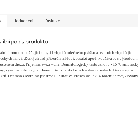
s
Hodnocení
Diskuze
ailní popis produktu
ální formule umožňující umytí i zbytků mléčného prášku a ostatních zbytků jídla -
eckých lahví, dětských sad příborů a nádobí, sosáků apod. Používá se s výhodou n
uštěném dřezu. Příjemná svěží vůně. Dermatologicky testováno. 5 - 15 % anionick
y, kyselina mléčná, panthenol. Bio kvalita Frosch v devíti bodech. Beze stop živ
ktů. Ochrana životního prostředí "Initiative-Frosch.de". 98% balení je recyklovaný