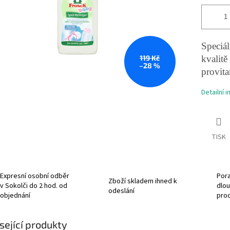
Speciál
119 Kč
kvalitě
–28 %
provit
Detailní 
TISK
Expresní osobní odběr
Pora
Zboží skladem ihned k
v Sokolči do 2 hod. od
dlou
odeslání
objednání
pro
sející produkty