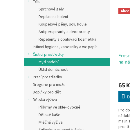
Tělo
Sprchové gely
Akce
Depilace a holení
Koupelové pěny, soli, koule
Antiperspiranty a deodoranty
Repelenty a opalovací kosmetika
Intimní hygiena, kapesníky a wc papír
Čisticí prostředky
Frosc
na ná
Mytí nádobí
ml
Úklid domácnosti
Prací prostředky
65 K
Drogerie pro muže
Doplňky pro děti
D
Dětská výživa
Příkrmy ve skle- ovocné
Pro do
Dětské kaše
nádobí
malin.
Mléčná výživa
prostř