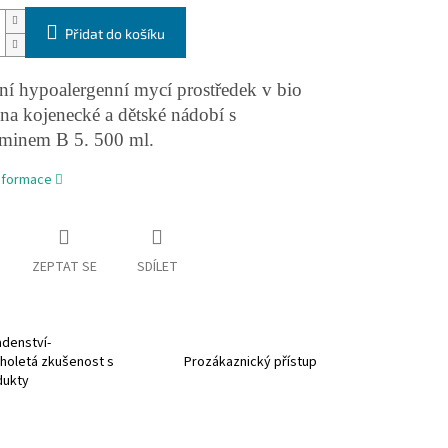
Přidat do košíku
ní hypoalergenní mycí prostředek v bio
 na kojenecké a dětské nádobí s
aminem B 5. 500 ml.
informace
ZEPTAT SE
SDÍLET
denství-
holetá zkušenost s
Prozákaznický přístup
dukty