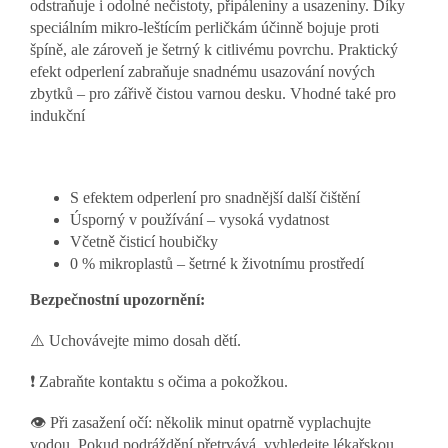
odstraňuje i odolné nečistoty, připáleniny a usazeniny. Díky
speciálním mikro-leštícím perličkám účinně bojuje proti
špíně, ale zároveň je šetrný k citlivému povrchu. Praktický
efekt odperlení zabraňuje snadnému usazování nových
zbytků – pro zářivě čistou varnou desku. Vhodné také pro
indukční
S efektem odperlení pro snadnější další čištění
Úsporný v používání – vysoká vydatnost
Včetně čisticí houbičky
0 % mikroplastů – šetrné k životnímu prostředí
Bezpečnostní upozornění:
⚠️ Uchovávejte mimo dosah dětí.
❗ Zabraňte kontaktu s očima a pokožkou.
👁️ Při zasažení očí: několik minut opatrně vyplachujte
vodou. Pokud podráždění přetrvává, vyhledejte lékařskou