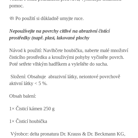
pomoc.
🧼 Po použití si důkladně umyjte ruce.
Nepoužívejte na povrchy citlivé na abrazivní čistící
prostředky (např. plast, lakované plochy
Návod k použití: Navlhčete houbičku, naberte malé množství
čisticího prostředku a krouživými pohyby vyčistěte povrch.
Poté setřete vlhkým hadříkem a vyleštěte do sucha.
Složení: Obsahuje abrazivní látky, neiontové povrchově
aktivní látky < 5 %.
Obsah balení:
1× Čisticí kámen 250 g
1× Čisticí houbička
Výrobce: delta pronatura Dr. Krauss & Dr. Beckmann KG,