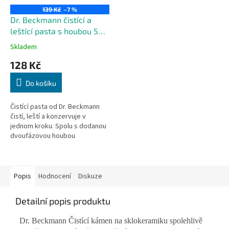
139 Kč
–7 %
Dr. Beckmann čistící a
leštící pasta s houbou 550
g
Skladem
128 Kč
Do košíku
Čistící pasta od Dr. Beckmann
čistí, leští a konzervuje v
jednom kroku. Spolu s dodanou
dvoufázovou houbou
odstraňuje i ty nejodolnější
nečistoty. Svěží limetková vůně.
550 g
Popis
Hodnocení
Diskuze
Detailní popis produktu
Dr. Beckmann Čistící kámen na sklokeramiku spolehlivě