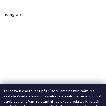
Instagram
Tento web kmetova.cz přizpůsobujeme na míru Vám. Na
základě Vašeho chování na webu personalizujeme jeho obsah
Sledovat na Instagramu
a zobrazujeme Vám relevantní nabídky a produkty. Kliknutím