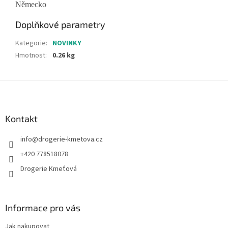
Německo
Doplňkové parametry
Kategorie
:
NOVINKY
Hmotnost
:
0.26 kg
Z
á
p
a
Kontakt
t
info
@
drogerie-kmetova.cz
í
+420 778518078
Drogerie Kmeťová
Informace pro vás
Jak nakupovat