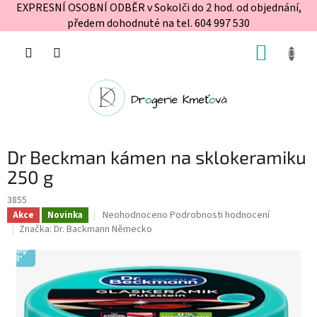
EXPRESNÍ OSOBNÍ ODBĚR v Sokolči do 2 hod. od objednání,
předem dohodnuté na tel. 604 997 530
Přejít
NÁKUP
na
obsah
KOŠÍK
Dr Beckman kámen na sklokeramiku
250 g
3855
Průměrné
Neohodnoceno
Podrobnosti hodnocení
Akce
Novinka
hodnocení
Značka:
Dr. Backmann Německo
produktu
je
0,0
z
5
hvězdiček.