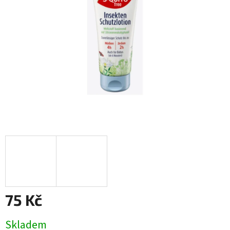
75 Kč
Měrná
Skladem
cena: