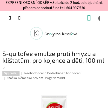
EXPRESNÍ OSOBNÍ ODBĚR v Sokolči do 2 hod. od objednání,
předem dohodnuté na tel. 604 997 530
Přejít
NÁKUP
na
obsah
KOŠÍK
S-quitofee emulze proti hmyzu a
klíšťatům, pro kojence a děti, 100 ml
51
Průměrné
Neohodnoceno
Podrobnosti hodnocení
Výprodej
hodnocení
Značka:
Německo pro dm Drogeriemarkt
produktu
je
0,0
z
5
hvězdiček.