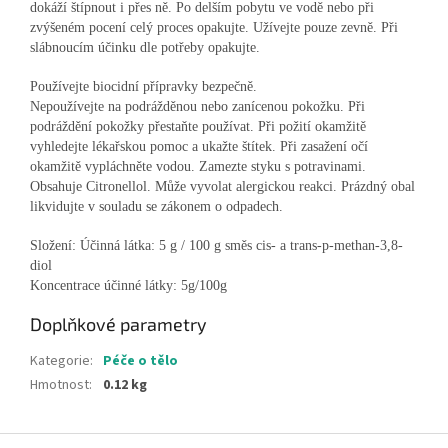
dokáží štípnout i přes ně. Po delším pobytu ve vodě nebo při
zvýšeném pocení celý proces opakujte. Užívejte pouze zevně. Při
slábnoucím účinku dle potřeby opakujte.
Používejte biocidní přípravky bezpečně.
Nepoužívejte na podrážděnou nebo zanícenou pokožku. Při
podráždění pokožky přestaňte používat. Při požití okamžitě
vyhledejte lékařskou pomoc a ukažte štítek. Při zasažení očí
okamžitě vypláchněte vodou. Zamezte styku s potravinami.
Obsahuje Citronellol. Může vyvolat alergickou reakci. Prázdný obal
likvidujte v souladu se zákonem o odpadech.
Složení: Účinná látka: 5 g / 100 g směs cis- a trans-p-methan-3,8-
diol
Koncentrace účinné látky: 5g/100g
Doplňkové parametry
Kategorie
:
Péče o tělo
Hmotnost
:
0.12 kg
Z