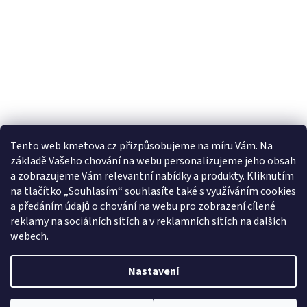
Tento web kmetova.cz přizpůsobujeme na míru Vám. Na
základě Vašeho chování na webu personalizujeme jeho obsah
Sledovat na Instagramu
a zobrazujeme Vám relevantní nabídky a produkty. Kliknutím
na tlačítko „Souhlasím“ souhlasíte také s využíváním cookies
a předáním údajů o chování na webu pro zobrazení cílené
Facebooková stránka
reklamy na sociálních sítích a v reklamních sítích na dalších
webech.
Nastavení
Vytvořil Shoptet