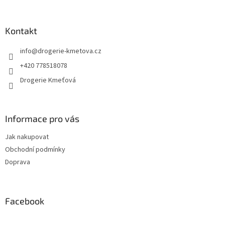
á
p
a
Kontakt
t
info
@
drogerie-kmetova.cz
í
+420 778518078
Drogerie Kmeťová
Informace pro vás
Jak nakupovat
Obchodní podmínky
Doprava
Facebook