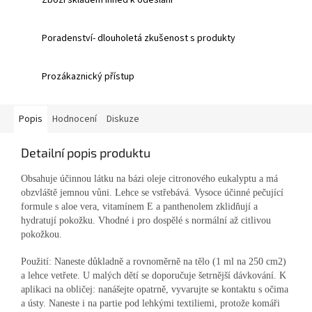
Poradenství- dlouholetá zkušenost s produkty
Prozákaznický přístup
Popis
Hodnocení
Diskuze
Detailní popis produktu
Obsahuje účinnou látku na bázi oleje citronového eukalyptu a má
obzvláště jemnou vůni. Lehce se vstřebává. Vysoce účinné pečující
formule s aloe vera, vitamínem E a panthenolem zklidňují a
hydratují pokožku. Vhodné i pro dospělé s normální až citlivou
pokožkou.
Použití: Naneste důkladně a rovnoměrně na tělo (1 ml na 250 cm2)
a lehce vetřete. U malých dětí se doporučuje šetrnější dávkování. K
aplikaci na obličej: nanášejte opatrně, vyvarujte se kontaktu s očima
a ústy. Naneste i na partie pod lehkými textiliemi, protože komáři