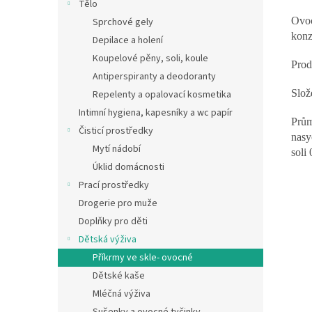
Tělo
Ovoc
Sprchové gely
konz
Depilace a holení
Koupelové pěny, soli, koule
Prod
Antiperspiranty a deodoranty
Slož
Repelenty a opalovací kosmetika
Intimní hygiena, kapesníky a wc papír
Prům
Čisticí prostředky
nasy
Mytí nádobí
soli 
Úklid domácnosti
Prací prostředky
Drogerie pro muže
Doplňky pro děti
Dětská výživa
Příkrmy ve skle- ovocné
Dětské kaše
Mléčná výživa