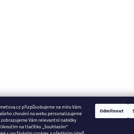
metova.cz přizpůsobujeme na míru Vám.
Odmítnout
Vašeho chování na webu personalizujeme
a zobrazujeme Vám relevantní nabídky
Kliknutím na tlačítko „Souhlasím“
aké s využíváním cookies a předáním údajů