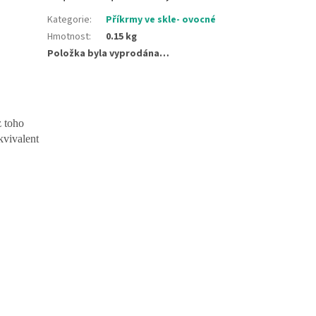
Kategorie
:
Příkrmy ve skle- ovocné
Hmotnost
:
0.15 kg
Položka byla vyprodána…
z toho
kvivalent