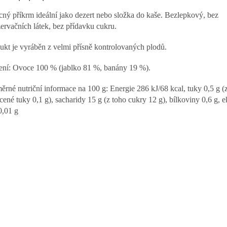
ný příkrm ideální jako dezert nebo složka do kaše. Bezlepkový, bez
ervačních látek, bez přídavku cukru.
ukt je vyráběn z velmi přísně kontrolovaných plodů.
ení: Ovoce 100 % (jablko 81 %, banány 19 %).
ěrné nutriční informace na 100 g: Energie 286 kJ/68 kcal, tuky 0,5 g (
cené tuky 0,1 g), sacharidy 15 g (z toho cukry 12 g), bílkoviny 0,6 g, e
0,01 g