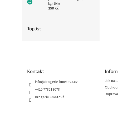
kg) 19 ks
258 Kč
Toplist
Z
á
p
a
t
Kontakt
Infor
í
Jak nak
info
@
drogerie-kmetova.cz
Obchodn
+420 778518078
Doprava
Drogerie Kmeťová