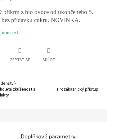
 příkrm z bio ovoce od ukončeného 5.
, bez přídavku cukru. NOVINKA.
informace
ZEPTAT SE
SDÍLET
denství-
holetá zkušenost s
Prozákaznický přístup
dukty
Doplňkové parametry