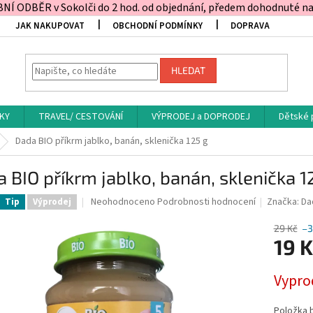
Í ODBĚR v Sokolči do 2 hod. od objednání, předem dohodnuté na t
JAK NAKUPOVAT
OBCHODNÍ PODMÍNKY
DOPRAVA
HLEDAT
KY
TRAVEL/ CESTOVÁNÍ
VÝPRODEJ a DOPRODEJ
Dětské 
Dada BIO příkrm jablko, banán, sklenička 125 g
 BIO příkrm jablko, banán, sklenička 1
Průměrné
Neohodnoceno
Podrobnosti hodnocení
Značka:
Da
Tip
Výprodej
hodnocení
produktu
29 Kč
–
je
19 K
0,0
z
Měrná
Vypro
5
cena:
hvězdiček.
Položka 