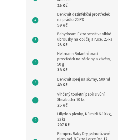
krabičce
25 Kč
Denkmit dezinfekční prostředek
na prádlo 20 PD
59 Kč
Babydream Extra sensitive vlhké
ubrousky na obličej a ruce, 25 ks
25 Kč
Heitmann Brilantní prací
prostředek na záclony a závěsy,
50 g
38 Kč
Denkmit sprej na skvrny, 500 ml
49 Kč
Vlhčený toaletní papír s vůní
Sheabutter 70 ks
25 Kč
Lillydoo plenky, N3 midi 6-10 kg,
33 ks
207 Kč
Pampers Baby Dry jednorázové
pleny vel. 8 Extra Large (od 17