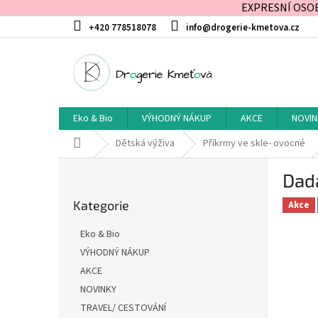
EXPRESNÍ OSOBN
Přejít
+420 778518078
info@drogerie-kmetova.cz
na
obsah
Eko & Bio
VÝHODNÝ NÁKUP
AKCE
NOVIN
Domů
Dětská výživa
Příkrmy ve skle- ovocné
P
Dada
o
Přeskočit
s
Kategorie
kategorie
Akce
t
r
Eko & Bio
a
VÝHODNÝ NÁKUP
n
AKCE
n
í
NOVINKY
p
TRAVEL/ CESTOVÁNÍ