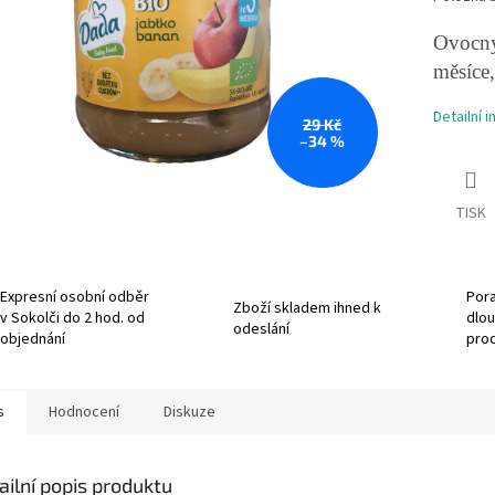
Ovocný
měsíce
Detailní 
29 Kč
–34 %
TISK
Expresní osobní odběr
Pora
Zboží skladem ihned k
v Sokolči do 2 hod. od
dlou
odeslání
objednání
pro
s
Hodnocení
Diskuze
ailní popis produktu