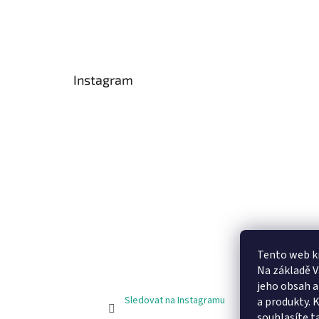
Instagram
Tento web k
Na základě 
jeho obsah 
Sledovat na Instagramu
a produkty. 
souhlasíte t