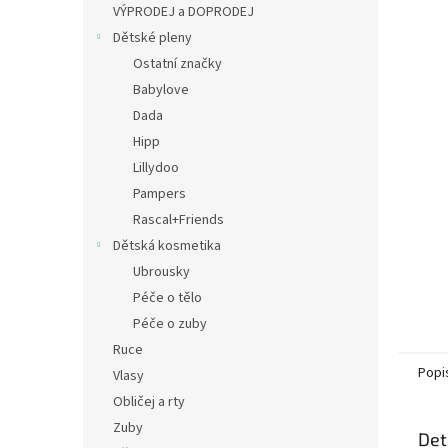
a
VÝPRODEJ a DOPRODEJ
n
Dětské pleny
e
Ostatní značky
l
Babylove
Dada
Hipp
Lillydoo
Pampers
Rascal+Friends
Dětská kosmetika
Ubrousky
Péče o tělo
Péče o zuby
Ruce
Popi
Vlasy
Obličej a rty
Zuby
Det