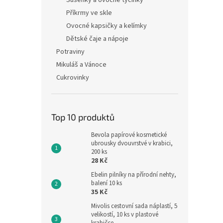
Sušenky a ovocné tyčinky
Příkrmy ve skle
Ovocné kapsičky a kelímky
Dětské čaje a nápoje
Potraviny
Mikuláš a Vánoce
Cukrovinky
Top 10 produktů
Bevola papírové kosmetické
ubrousky dvouvrstvé v krabici,
200 ks
28 Kč
Ebelin pilníky na přírodní nehty,
balení 10 ks
35 Kč
Mivolis cestovní sada náplastí, 5
velikostí, 10 ks v plastové