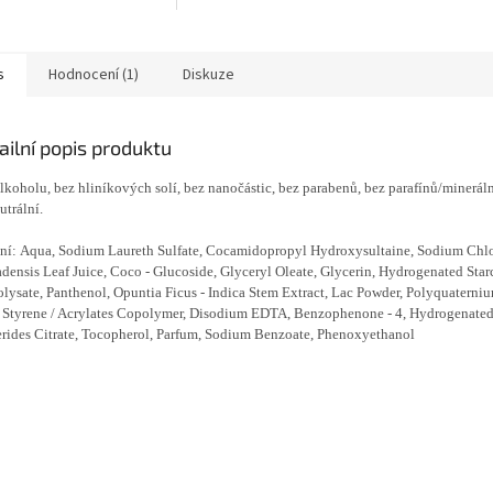
zůstává pokožka jemná a
hladká. Vhodné na obličej i tělo.
Vegan...
s
Hodnocení (1)
Diskuze
ailní popis produktu
lkoholu, bez hliníkových solí, bez nanočástic, bez parabenů, bez parafínů/mineráln
utrální.
ní: Aqua, Sodium Laureth Sulfate, Cocamidopropyl Hydroxysultaine, Sodium Chlo
densis Leaf Juice, Coco - Glucoside, Glyceryl Oleate, Glycerin, Hydrogenated Star
lysate, Panthenol, Opuntia Ficus - Indica Stem Extract, Lac Powder, Polyquaternium
 Styrene / Acrylates Copolymer, Disodium EDTA, Benzophenone - 4, Hydrogenate
rides Citrate, Tocopherol, Parfum, Sodium Benzoate, Phenoxyethanol