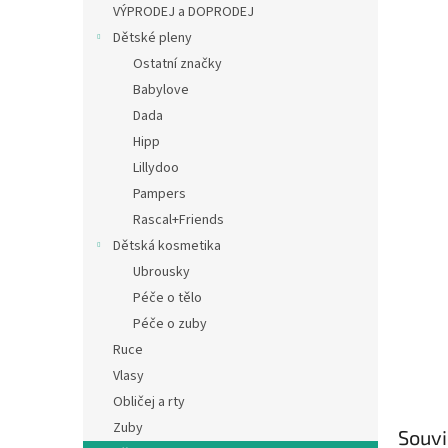
a
VÝPRODEJ a DOPRODEJ
n
Dětské pleny
e
Ostatní značky
l
Babylove
Dada
Hipp
Lillydoo
Pampers
Rascal+Friends
Dětská kosmetika
Ubrousky
Péče o tělo
Péče o zuby
Ruce
Vlasy
Obličej a rty
Zuby
Souvi