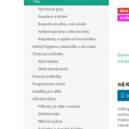
Tělo
Sprchové gely
Akce
Depilace a holení
Oblí
Koupelové pěny, soli, koule
Antiperspiranty a deodoranty
Repelenty a opalovací kosmetika
Intimní hygiena, kapesníky a wc papír
Čisticí prostředky
Garni
micel
Mytí nádobí
100 
Úklid domácnosti
Prací prostředky
48 
Drogerie pro muže
Doplňky pro děti
D
Dětská výživa
Příkrmy ve skle- ovocné
Odličuj
Dětské kaše
suchou 
Prakti
Mléčná výživa
100 ml 