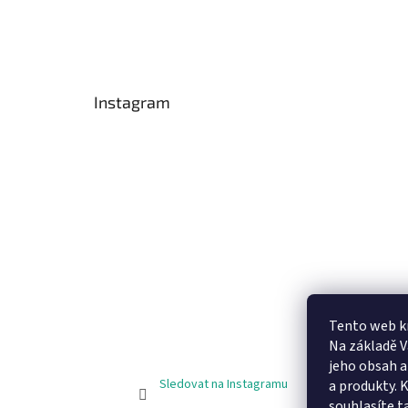
Instagram
Tento web k
Na základě 
jeho obsah 
Sledovat na Instagramu
a produkty. 
souhlasíte t