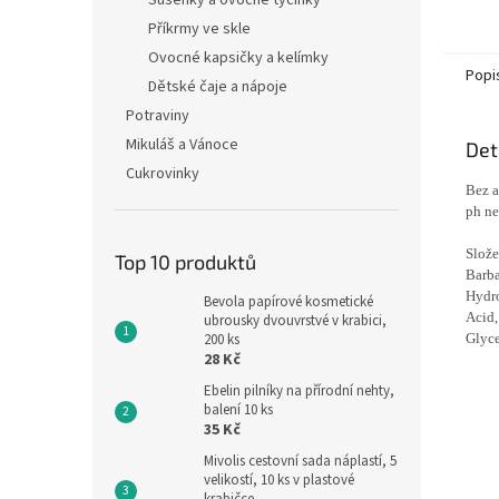
Sušenky a ovocné tyčinky
Příkrmy ve skle
Ovocné kapsičky a kelímky
Popi
Dětské čaje a nápoje
Potraviny
Mikuláš a Vánoce
Det
Cukrovinky
Bez a
ph ne
Slože
Top 10 produktů
Barba
Hydro
Bevola papírové kosmetické
Acid,
ubrousky dvouvrstvé v krabici,
200 ks
Glyce
28 Kč
Ebelin pilníky na přírodní nehty,
balení 10 ks
35 Kč
Mivolis cestovní sada náplastí, 5
velikostí, 10 ks v plastové