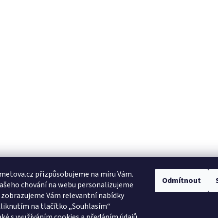
metova.cz přizpůsobujeme na míru Vám.
Odmítnout
Vašeho chování na webu personalizujeme
a zobrazujeme Vám relevantní nabídky
Kliknutím na tlačítko „Souhlasím“
aké s využíváním cookies a předáním údajů