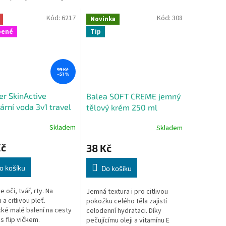
Kód:
6217
Kód:
308
Novinka
bené
Tip
99 Kč
–51 %
er SkinActive
Balea SOFT CREME jemný
ární voda 3v1 travel
tělový krém 250 ml
ml
Skladem
Skladem
Kč
38 Kč
o košíku
Do košíku
e oči, tvář, rty. Na
Jemná textura i pro citlivou
a citlivou pleť.
pokožku celého těla zajistí
cké malé balení na cesty
celodenní hydrataci. Díky
s flip vičkem.
pečujícímu oleji a vitamínu E