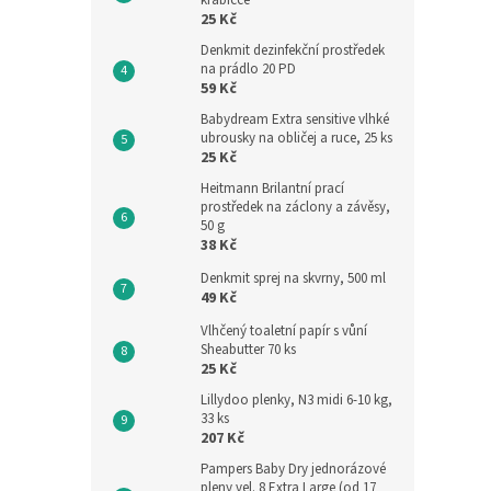
krabičce
25 Kč
Denkmit dezinfekční prostředek
na prádlo 20 PD
59 Kč
Babydream Extra sensitive vlhké
ubrousky na obličej a ruce, 25 ks
25 Kč
Heitmann Brilantní prací
prostředek na záclony a závěsy,
50 g
38 Kč
Denkmit sprej na skvrny, 500 ml
49 Kč
Vlhčený toaletní papír s vůní
Sheabutter 70 ks
25 Kč
Lillydoo plenky, N3 midi 6-10 kg,
33 ks
207 Kč
Pampers Baby Dry jednorázové
pleny vel. 8 Extra Large (od 17