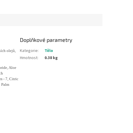
Doplňkové parametry
Kategorie
:
Tělo
ích olejů,
Hmotnost
:
0.38 kg
ride, Aloe
ch
 - 7, Citric
d Palm