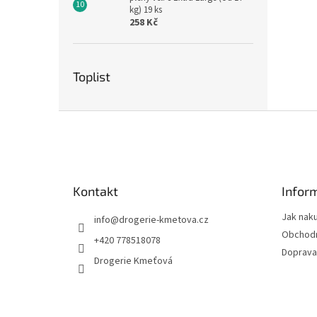
kg) 19 ks
258 Kč
Toplist
Z
á
p
a
t
Kontakt
Infor
í
Jak nak
info
@
drogerie-kmetova.cz
Obchodn
+420 778518078
Doprava
Drogerie Kmeťová