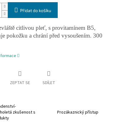
Přidat do košíku
vláště citlivou pleť, s provitamínem B5,
uje pokožku a chrání před vysoušením. 300
informace
ZEPTAT SE
SDÍLET
denství-
holetá zkušenost s
Prozákaznický přístup
dukty