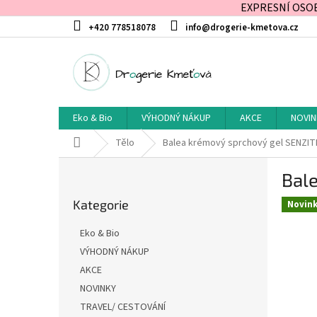
EXPRESNÍ OSOBN
Přejít
+420 778518078
info@drogerie-kmetova.cz
na
obsah
Eko & Bio
VÝHODNÝ NÁKUP
AKCE
NOVIN
Domů
Tělo
Balea krémový sprchový gel SENZITI
P
Bal
o
Přeskočit
s
Kategorie
kategorie
Novin
t
r
Eko & Bio
a
VÝHODNÝ NÁKUP
n
AKCE
n
í
NOVINKY
p
TRAVEL/ CESTOVÁNÍ