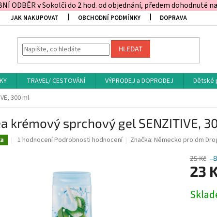
Í ODBĚR v Sokolči do 2 hod. od objednání, předem dohodnuté na t
JAK NAKUPOVAT
OBCHODNÍ PODMÍNKY
DOPRAVA
HLEDAT
KY
TRAVEL/ CESTOVÁNÍ
VÝPRODEJ a DOPRODEJ
Dětské 
VE, 300 ml
ea krémový sprchový gel SENZITIVE, 3
Průměrné
1 hodnocení
Podrobnosti hodnocení
Značka:
Německo pro dm Dro
ka
hodnocení
produktu
25 Kč
–
je
23 
5,0
z
Měrná
Skla
5
cena:
hvězdiček.