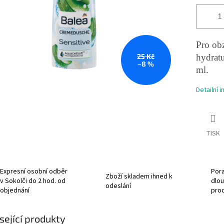
Pro obz
25 Kč
hydrat
–8 %
ml.
Detailní 
TISK
Expresní osobní odběr
Pora
Zboží skladem ihned k
v Sokolči do 2 hod. od
dlou
odeslání
objednání
pro
sející produkty