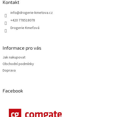
a
Kontakt
t
info
@
drogerie-kmetova.cz
í
+420 778518078
Drogerie Kmeťová
Informace pro vás
Jak nakupovat
Obchodní podmínky
Doprava
Facebook