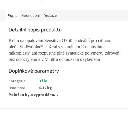
Popis
Hodnocení
Diskuze
Detailní popis produktu
Krém na opalování Sensitive OF50 je ideální pro citlivou
pleť. Voděodolné* složení s vitamínem E neobsahuje
mikroplasty, ani rozpustné plně syntetické polymery, zároveň
bez octocrylenu a UV filtru octinoxat a oxybenzon
Doplňkové parametry
Kategorie
:
Tělo
Hmotnost
:
0.32 kg
Položka byla vyprodána…
Z
á
p