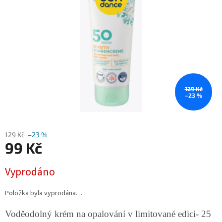
129 Kč
–23 %
129 Kč
–23 %
99 Kč
Měrná
Vyprodáno
cena:
Položka byla vyprodána…
Voděodolný krém na opalování v limitované edici- 25