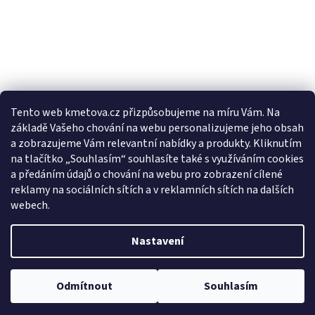
Tento web kmetova.cz přizpůsobujeme na míru Vám. Na
základě Vašeho chování na webu personalizujeme jeho obsah
Sledovat na Instagramu
a zobrazujeme Vám relevantní nabídky a produkty. Kliknutím
na tlačítko „Souhlasím“ souhlasíte také s využíváním cookies
a předáním údajů o chování na webu pro zobrazení cílené
Facebooková stránka
reklamy na sociálních sítích a v reklamních sítích na dalších
webech.
Nastavení
Vytvořil Shoptet
Odmítnout
Souhlasím
Copyright 2026
Drogerie Kmeťová
. Všechna práva vyhrazena.