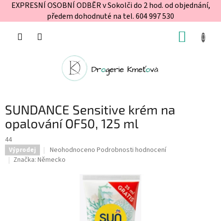
EXPRESNÍ OSOBNÍ ODBĚR v Sokolči do 2 hod. od objednání,
předem dohodnuté na tel. 604 997 530
Přejít
NÁKUP
na
obsah
KOŠÍK
SUNDANCE Sensitive krém na
opalování OF50, 125 ml
44
Průměrné
Neohodnoceno
Podrobnosti hodnocení
Výprodej
hodnocení
Značka:
Německo
produktu
je
0,0
z
5
hvězdiček.