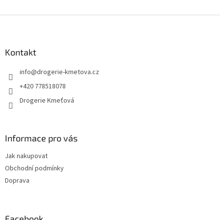
Z
á
p
a
Kontakt
t
info
@
drogerie-kmetova.cz
í
+420 778518078
Drogerie Kmeťová
Informace pro vás
Jak nakupovat
Obchodní podmínky
Doprava
Facebook