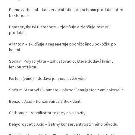
Phenoxyethanol – konzervační látka pro ochranu produktu před
bakteriemi.
Pentaerythrityl Distearate – zjemňuje a zlepšuje texturu
produktu.
Allantoin – zklidňuje a regeneruje podrážděnou pokožku po
holení.
Sodium Polyacrylate – zahušťovadlo, které dodává krému
lehkou strukturu.
Parfum (vůně) – dodává jemnou, svěží vůni.
Sodium Stearoyl Glutamate – přírodní emulgátor z aminokyselin.
Benzoic Acid – konzervant a antioxidant.
Carbomer – stabilizátor textury a viskozity.
Dehydroacetic Acid – šetrný konzervant rostlinného původu.