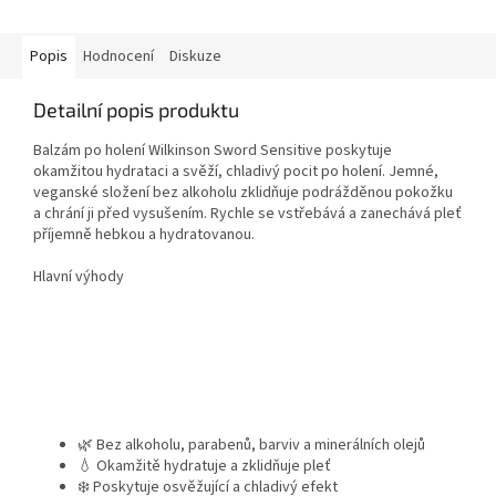
hydrataci pokožky bez obsahu...
Popis
Hodnocení
Diskuze
Detailní popis produktu
Balzám po holení Wilkinson Sword Sensitive poskytuje
okamžitou hydrataci a svěží, chladivý pocit po holení. Jemné,
veganské složení bez alkoholu zklidňuje podrážděnou pokožku
a chrání ji před vysušením. Rychle se vstřebává a zanechává pleť
příjemně hebkou a hydratovanou.
Hlavní výhody
🌿 Bez alkoholu, parabenů, barviv a minerálních olejů
💧 Okamžitě hydratuje a zklidňuje pleť
❄️ Poskytuje osvěžující a chladivý efekt