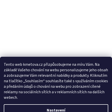
Tento web kmetova.cz přizpůsobujeme na míru Vám. Na
základě Vašeho chování na webu personalizujeme jeho obsah
Sledovat na Instagramu
a zobrazujeme Vám relevantní nabídky a produkty. Kliknutím
na tlačítko „Souhlasím“ souhlasíte také s využíváním cookies
a předáním údajů o chování na webu pro zobrazení cílené
Facebooková stránka
reklamy na sociálních sítích a v reklamních sítích na dalších
webech.
Nastavení
Vytvořil Shoptet