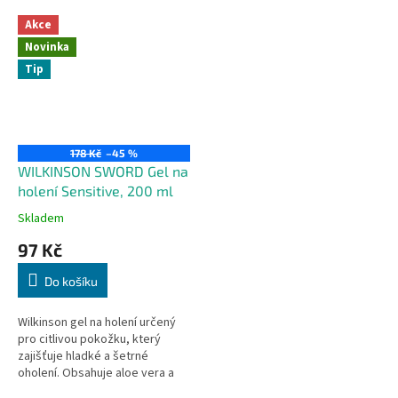
Akce
Novinka
Tip
178 Kč
–45 %
WILKINSON SWORD Gel na
holení Sensitive, 200 ml
Skladem
97 Kč
Do košíku
Wilkinson gel na holení určený
pro citlivou pokožku, který
zajišťuje hladké a šetrné
oholení. Obsahuje aloe vera a
slunečnicový olej pro zklidnění a