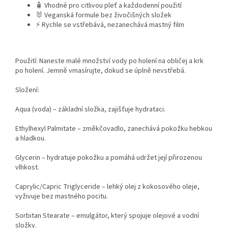
🧴 Vhodné pro citlivou pleť a každodenní použití
🐰 Veganská formule bez živočišných složek
⚡ Rychle se vstřebává, nezanechává mastný film
Použití
:
Naneste malé množství vody po holení na obličej a krk
po holení. Jemně vmasírujte, dokud se úplně nevstřebá.
Složení:
Aqua (voda) – základní složka, zajišťuje hydrataci.
Ethylhexyl Palmitate – změkčovadlo, zanechává pokožku hebkou
a hladkou.
Glycerin – hydratuje pokožku a pomáhá udržet její přirozenou
vlhkost.
Caprylic/Capric Triglyceride – lehký olej z kokosového oleje,
vyživuje bez mastného pocitu.
Sorbitan Stearate – emulgátor, který spojuje olejové a vodní
složky.