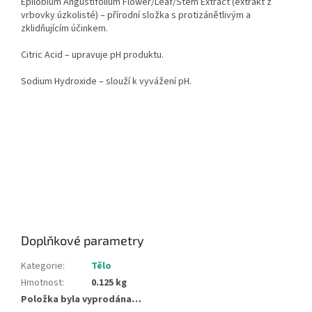
Epilobium Angustifolium Flower/Leaf/Stem Extract (extrakt z
vrbovky úzkolisté) – přírodní složka s protizánětlivým a
zklidňujícím účinkem.
Citric Acid – upravuje pH produktu.
Sodium Hydroxide – slouží k vyvážení pH.
Doplňkové parametry
Kategorie
:
Tělo
Hmotnost
:
0.125 kg
Položka byla vyprodána…