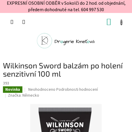
EXPRESNÍ OSOBNÍ ODBĚR v Sokolči do 2 hod. od objednání,
předem dohodnuté na tel. 604 997 530
Přejít
NÁKUP
na
obsah
KOŠÍK
Wilkinson Sword balzám po holení
senzitivní 100 ml
393
Průměrné
Neohodnoceno
Podrobnosti hodnocení
Novinka
hodnocení
Značka:
Německo
produktu
je
0,0
z
5
hvězdiček.