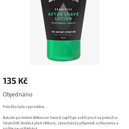
135 Kč
Měrná
Objednáno
cena:
Položka byla vyprodána…
Balzám po holení Wilkinson Sword zajišťuje svěží pocit na pokožce.
Okamžitě dodává pleti vlhkost, zanechává ji příjemně ochlazenou a
rychle se vstřebává.