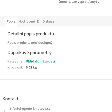
šmouhy. Lze vyprat /umýt v
myčce nádobí.
Popis
Hodnocení (2)
Diskuze
Detailní popis produktu
Popis produktu není dostupný
Doplňkové parametry
Kategorie
:
Úklid domácnosti
Hmotnost
:
0.02 kg
Z
á
p
a
Kontakt
t
info
@
drogerie-kmetova.cz
í