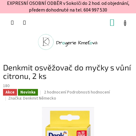
EXPRESNÍ OSOBNÍ ODBĚR v Sokolči do 2 hod. od objednání,
předem dohodnuté na tel. 604 997 530
Přejít
NÁKUP
na
obsah
KOŠÍK
Denkmit osvěžovač do myčky s vůní
citronu, 2 ks
180
Průměrné
2 hodnocení
Podrobnosti hodnocení
Akce
Novinka
hodnocení
Značka:
Denkmit Německo
produktu
je
4,5
z
5
hvězdiček.