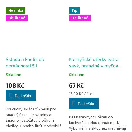
Novinka
Tip
Oblíbené
Oblíbené
Skládací kbelík do
Kuchyňské utěrky extra
domácnosti 5 l
savé, pratelné v myčce
nádobí, 5 ks
Skladem
Skladem
108 Kč
67 Kč
Měrná
13,40 Kč / 1 ks
Do košíku
cena:
Do košíku
Praktický skládací kbelík pro
snadný úklid. Je skladný a
Pět barevných utěrek do
snadno rozložitelný během
kuchyně a celou domácnost.
chvilky. Obsah 5 litrů. Modrobílá
Výborné i na sklo, nezanechávají
barva 1 ks