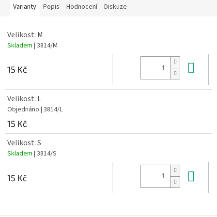
Varianty
Popis
Hodnocení
Diskuze
Velikost: M
Skladem
| 3814/M
Do 
15 Kč
Velikost: L
Objednáno
| 3814/L
15 Kč
Velikost: S
Skladem
| 3814/S
Do 
15 Kč