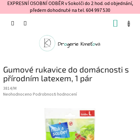
EXPRESNÍ OSOBNÍ ODBĚR v Sokolči do 2 hod. od objednání,
předem dohodnuté na tel. 604 997 530
Přejít
NÁKUP
na
obsah
KOŠÍK
Gumové rukavice do domácnosti s
přírodním latexem, 1 pár
3814/M
Průměrné
Neohodnoceno
Podrobnosti hodnocení
hodnocení
produktu
je
0,0
z
5
hvězdiček.