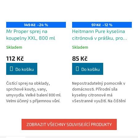
149 Kč
–24 %
97 Kč
–12 %
Mr Proper sprej na
Heitmann Pure kyselina
koupelny XXL, 800 ml
citrónová v prášku, pro
celou domácnost, 350 g
Skladem
Skladem
112 Kč
85 Kč
Do košíku
Do košíku
Čistící sprej na obklady,
Nepostradatelný pomocník v
sprchové kouty, vany,
domácnosti. Přírodní síla
umyvydla. Velké balení 800 ml.
kyseliny citronové má
Velmi účinný s příjemnou vůní.
všestranné využití. Na čištění
myčky na nádobí, rychlovarné
konvice, sprchového koutu,
vany, WC nebo...
ZOBRAZIT VŠECHNY SOUVISEJÍCÍ PRODUKTY