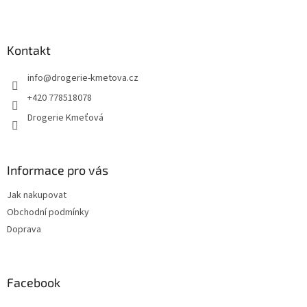
Z
á
p
a
Kontakt
t
info
@
drogerie-kmetova.cz
í
+420 778518078
Drogerie Kmeťová
Informace pro vás
Jak nakupovat
Obchodní podmínky
Doprava
Facebook