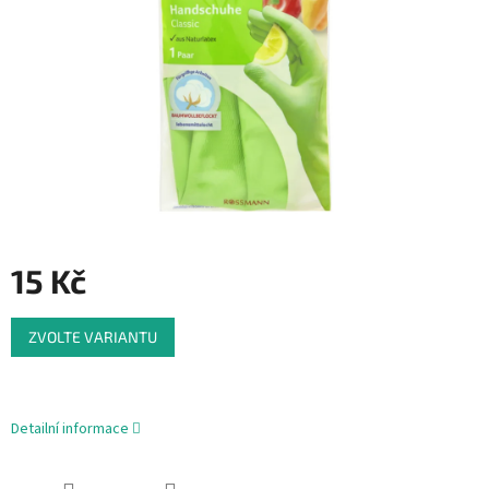
15 Kč
Měrná
ZVOLTE VARIANTU
cena:
Detailní informace