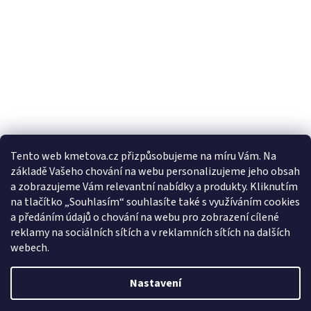
Tento web kmetova.cz přizpůsobujeme na míru Vám. Na
základě Vašeho chování na webu personalizujeme jeho obsah
Sledovat na Instagramu
a zobrazujeme Vám relevantní nabídky a produkty. Kliknutím
na tlačítko „Souhlasím“ souhlasíte také s využíváním cookies
a předáním údajů o chování na webu pro zobrazení cílené
Facebooková stránka
reklamy na sociálních sítích a v reklamních sítích na dalších
webech.
Nastavení
Vytvořil Shoptet