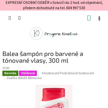
EXPRESNÍ OSOBNÍ ODBĚR v Sokolči do 2 hod. od objednání,
předem dohodnuté na tel. 604 997 530
Přejít
NÁKUP
na
obsah
KOŠÍK
Balea šampón pro barvené a
tónované vlasy, 300 ml
3100
Průměrné
4 hodnocení
Podrobnosti hodnocení
Novinka
Oblíbené
hodnocení
Značka:
BALEA Německo
produktu
je
4,5
z
5
hvězdiček.