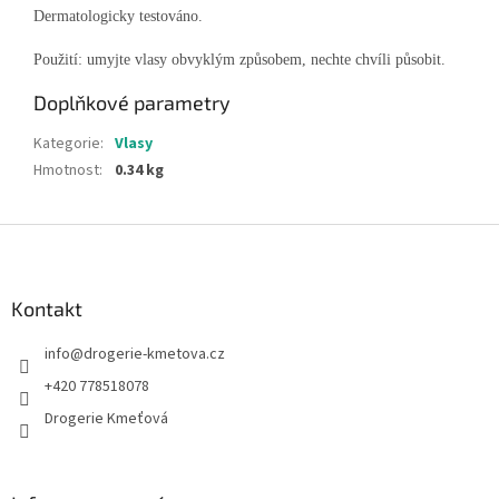
Dermatologicky testováno.
Použití: umyjte vlasy obvyklým způsobem, nechte chvíli působit.
Doplňkové parametry
Kategorie
:
Vlasy
Hmotnost
:
0.34 kg
Z
á
p
a
Kontakt
t
info
@
drogerie-kmetova.cz
í
+420 778518078
Drogerie Kmeťová