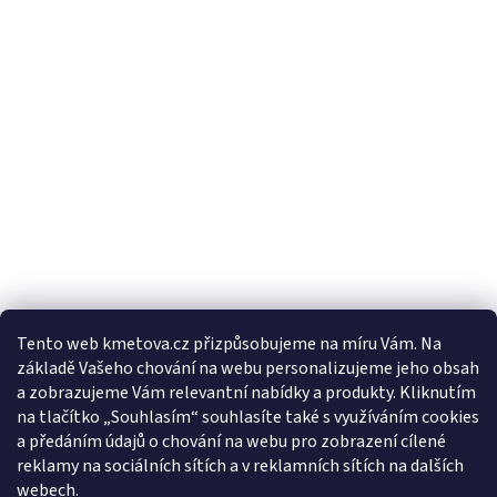
Tento web kmetova.cz přizpůsobujeme na míru Vám. Na
základě Vašeho chování na webu personalizujeme jeho obsah
Sledovat na Instagramu
a zobrazujeme Vám relevantní nabídky a produkty. Kliknutím
na tlačítko „Souhlasím“ souhlasíte také s využíváním cookies
a předáním údajů o chování na webu pro zobrazení cílené
Facebooková stránka
reklamy na sociálních sítích a v reklamních sítích na dalších
webech.