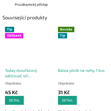
Prozákaznický přístup
Související produkty
Tip
Novinka
Oblíbené
Tip
Today dvoufázový
Balea pilník na nohy, 1 kus
odličovač očí
voděodolného make-upu
Objednáno
Objednáno
100 ml
45 Kč
31 Kč
DETAIL
DETAIL