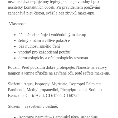
nezanechává nepříjemný lepivý pocit a je vhodný i pro
nositelky kontaktních čoček. Při pravidelném používání
zanechává pleť čistou, svěží a bez zbytků make-upu.
Vlastnosti:
účinně odstraňuje i voděodolný make-up
šetrný k očím a citlivé pokožce
bez nutnosti silného tření
vhodný pro každodenní použití
dermatologicky a oftalmologicky testován
Použití:
Před použitím dobře protřepejte. Naneste na vatový
tampon a jemně přiložte na zavřené oči, poté setřete make-up.
Složení :
Aqua, Isopropyl Myristate, Isopropyl Palmitate,
Panthenol, Methylpropanediol, Phenylpropanol, Sodium
Benzoate, Citric Acid, CI 61565, CI 60725.
Složení – vysvětlení v češtině:
Isopropyl palmitát – zjemňující látka, usnadňuje