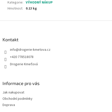
Kategorie
:
VÝHODNÝ NÁKUP
Hmotnost
:
0.13 kg
Z
á
p
a
Kontakt
t
info
@
drogerie-kmetova.cz
í
+420 778518078
Drogerie Kmeťová
Informace pro vás
Jak nakupovat
Obchodní podmínky
Doprava