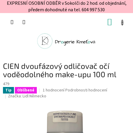
EXPRESNÍ OSOBNÍ ODBĚR v Sokolči do 2 hod. od objednání,
předem dohodnuté na tel. 604 997 530
Přejít
NÁKUP
na
obsah
KOŠÍK
CIEN dvoufázový odličovač očí
voděodolného make-upu 100 ml
479
Průměrné
1 hodnocení
Podrobnosti hodnocení
Tip
Oblíbené
hodnocení
Značka:
Lidl Německo
produktu
je
5,0
z
5
hvězdiček.