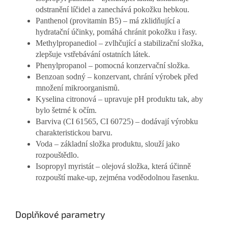
odstranění líčidel a zanechává pokožku hebkou.
Panthenol (provitamin B5) – má zklidňující a
hydratační účinky, pomáhá chránit pokožku i řasy.
Methylpropanediol – zvlhčující a stabilizační složka,
zlepšuje vstřebávání ostatních látek.
Phenylpropanol – pomocná konzervační složka.
Benzoan sodný – konzervant, chrání výrobek před
množení mikroorganismů.
Kyselina citronová – upravuje pH produktu tak, aby
bylo šetrné k očím.
Barviva (CI 61565, CI 60725) – dodávají výrobku
charakteristickou barvu.
Voda – základní složka produktu, slouží jako
rozpouštědlo.
Isopropyl myristát – olejová složka, která účinně
rozpouští make-up, zejména voděodolnou řasenku.
Doplňkové parametry