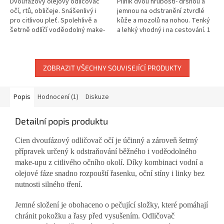
Dvoufázový olejový odličovač
Pilník dvou hrubostí- drsnou a
očí, rtů, obličeje. Snášenlivý i
jemnou na odstranění ztvrdlé
pro citlivou pleť. Spolehlivě a
kůže a mozolů na nohou. Tenký
šetrně odlíčí voděodolný make-
a lehký vhodný i na cestování. 1
up a to bez podráždění očí
ks
(neštípe). Složení bez...
ZOBRAZIT VŠECHNY SOUVISEJÍCÍ PRODUKTY
Popis
Hodnocení (1)
Diskuze
Detailní popis produktu
Cien dvoufázový odličovač očí je účinný a zároveň šetrný
přípravek určený k odstraňování běžného i voděodolného
make-upu z citlivého očního okolí. Díky kombinaci vodní a
olejové fáze snadno rozpouští řasenku, oční stíny i linky bez
nutnosti silného tření.
Jemné složení je obohaceno o pečující složky, které pomáhají
chránit pokožku a řasy před vysušením. Odličovač