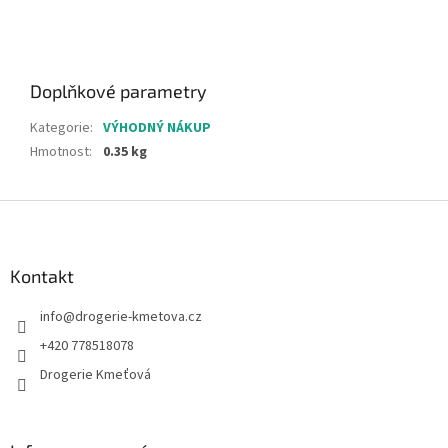
Doplňkové parametry
Kategorie
:
VÝHODNÝ NÁKUP
Hmotnost
:
0.35 kg
Z
á
p
a
Kontakt
t
info
@
drogerie-kmetova.cz
í
+420 778518078
Drogerie Kmeťová