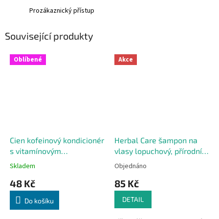
Prozákaznický přístup
Související produkty
Oblíbené
Akce
Cien kofeinový kondicionér
Herbal Care šampon na
s vitamínovým
vlasy lopuchový, přírodní,
komplexem, 150 ml
330 ml
Skladem
Objednáno
48 Kč
85 Kč
DETAIL
Do košíku