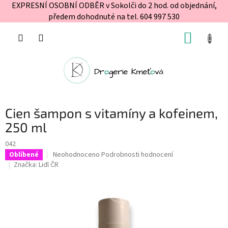
EXPRESNÍ OSOBNÍ ODBĚR v Sokolči do 2 hod. od objednání,
předem dohodnuté na tel. 604 997 530
Přejít
NÁKUP
na
obsah
KOŠÍK
Cien šampon s vitamíny a kofeinem,
250 ml
042
Průměrné
Neohodnoceno
Podrobnosti hodnocení
Oblíbené
hodnocení
Značka:
Lidl ČR
produktu
je
0,0
z
5
hvězdiček.