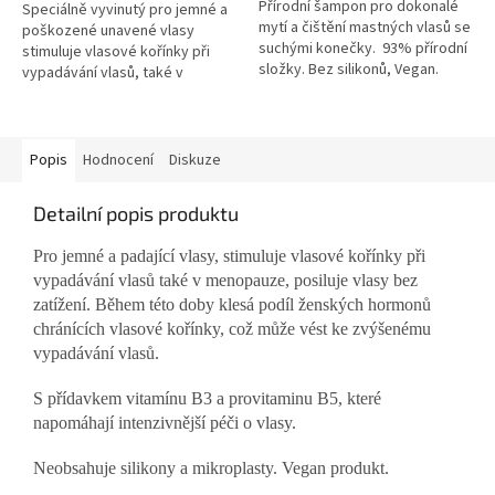
Přírodní šampon pro dokonalé
Speciálně vyvinutý pro jemné a
mytí a čištění mastných vlasů se
poškozené unavené vlasy
suchými konečky. 93% přírodní
stimuluje vlasové kořínky při
složky. Bez silikonů, Vegan.
vypadávání vlasů, také v
menopauze Vhodný pro
každodenní použití Vegan
produkt
Popis
Hodnocení
Diskuze
Detailní popis produktu
Pro jemné a padající vlasy, stimuluje vlasové kořínky při
vypadávání vlasů také v menopauze, posiluje vlasy bez
zatížení. Během této doby klesá podíl ženských hormonů
chránících vlasové kořínky, což může vést ke zvýšenému
vypadávání vlasů.
S přídavkem vitamínu B3 a provitaminu B5, které
napomáhají intenzivnější péči o vlasy.
Neobsahuje silikony a mikroplasty. Vegan produkt.