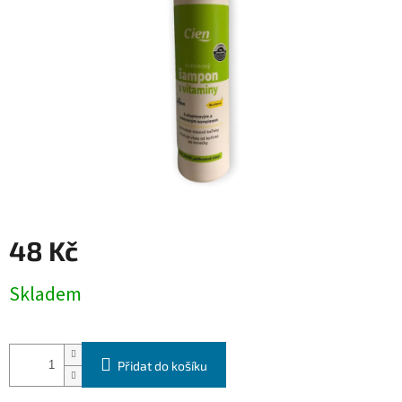
48 Kč
Měrná
Skladem
cena:
Přidat do košíku