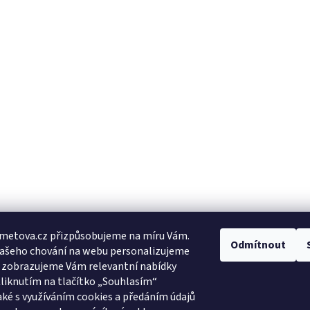
metova.cz přizpůsobujeme na míru Vám.
Odmítnout
Vašeho chování na webu personalizujeme
a zobrazujeme Vám relevantní nabídky
Kliknutím na tlačítko „Souhlasím“
aké s využíváním cookies a předáním údajů