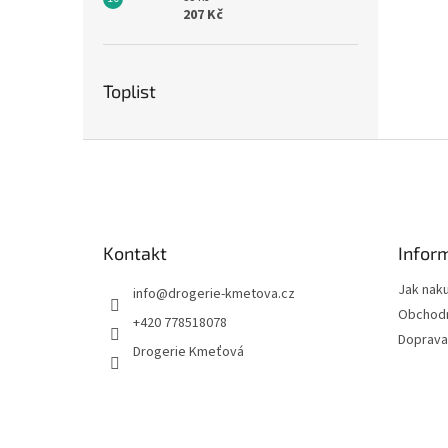
207 Kč
Toplist
Z
á
p
a
t
Kontakt
Infor
í
Jak nak
info
@
drogerie-kmetova.cz
Obchodn
+420 778518078
Doprava
Drogerie Kmeťová