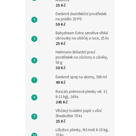
krabičce
25 Kč
Denkmit dezinfekční prostředek
na prádlo 20 PD
59 Kč
Babydream Extra sensitive vlhké
ubrousky na obličej a ruce, 25 ks
25 Kč
Heitmann Brilantní prací
prostředek na záclony a závěsy,
50 g
38 Kč
Denkmit sprej na skvrny, 500 ml
49 Kč
Rascals prémiové plenky vel. 3 (
6-11 kg), 34 ks
245 Kč
Vlhčený toaletní papír s vůní
Sheabutter 70 ks
25 Kč
Lillydoo plenky, N3 midi 6-10 kg,
33 ks