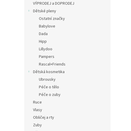
a
VÝPRODEJ a DOPRODEJ
n
Dětské pleny
e
Ostatní značky
l
Babylove
Dada
Hipp
Lillydoo
Pampers
Rascal+Friends
Dětská kosmetika
Ubrousky
Péče o tělo
Péče o zuby
Ruce
Vlasy
Obličej a rty
Zuby