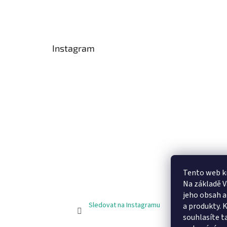
Instagram
Tento web k
Na základě 
jeho obsah 
Sledovat na Instagramu
a produkty. 
souhlasíte t