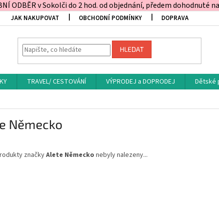
Í ODBĚR v Sokolči do 2 hod. od objednání, předem dohodnuté na t
JAK NAKUPOVAT
OBCHODNÍ PODMÍNKY
DOPRAVA
HLEDAT
KY
TRAVEL/ CESTOVÁNÍ
VÝPRODEJ a DOPRODEJ
Dětské 
te Německo
rodukty značky
Alete Německo
nebyly nalezeny...