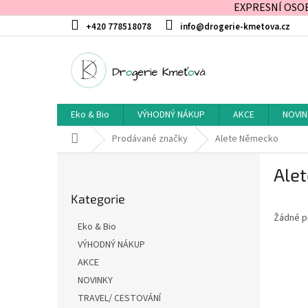
EXPRESNÍ OSOBN
Přejít
+420 778518078
info@drogerie-kmetova.cz
na
obsah
Eko & Bio
VÝHODNÝ NÁKUP
AKCE
NOVIN
Domů
Prodávané značky
Alete Německo
P
Ale
o
Přeskočit
s
Kategorie
kategorie
t
Žádné p
r
Eko & Bio
a
VÝHODNÝ NÁKUP
n
AKCE
n
í
NOVINKY
p
TRAVEL/ CESTOVÁNÍ