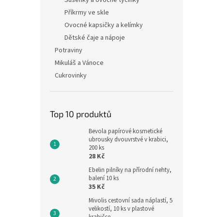
Sušenky a ovocné tyčinky
Příkrmy ve skle
Ovocné kapsičky a kelímky
Dětské čaje a nápoje
Potraviny
Mikuláš a Vánoce
Cukrovinky
Top 10 produktů
Bevola papírové kosmetické
ubrousky dvouvrstvé v krabici,
200 ks
28 Kč
Ebelin pilníky na přírodní nehty,
balení 10 ks
35 Kč
Mivolis cestovní sada náplastí, 5
velikostí, 10 ks v plastové