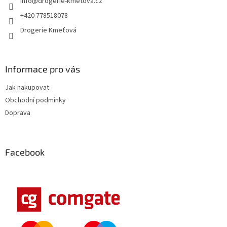
info
@
drogerie-kmetova.cz
í
+420 778518078
Drogerie Kmeťová
Informace pro vás
Jak nakupovat
Obchodní podmínky
Doprava
Facebook