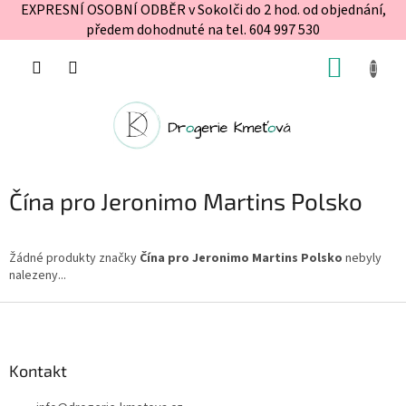
EXPRESNÍ OSOBNÍ ODBĚR v Sokolči do 2 hod. od objednání,
předem dohodnuté na tel. 604 997 530
Přejít
NÁKUP
na
obsah
KOŠÍK
Čína pro Jeronimo Martins Polsko
Žádné produkty značky
Čína pro Jeronimo Martins Polsko
nebyly
nalezeny...
Z
á
p
a
Kontakt
t