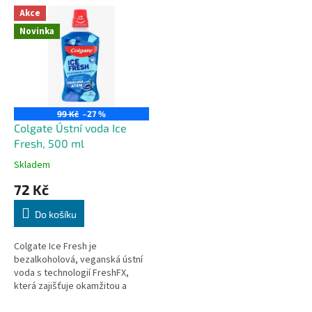
V
n
Akce
ý
í
Novinka
p
p
i
r
s
o
p
d
r
u
o
k
99 Kč
–27 %
d
t
Colgate Ústní voda Ice
u
ů
Fresh, 500 ml
k
Skladem
t
72 Kč
ů
Do košíku
Colgate Ice Fresh je
bezalkoholová, veganská ústní
voda s technologií FreshFX,
která zajišťuje okamžitou a
dlouhotrvající svěžest dechu a