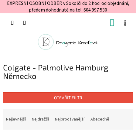
EXPRESNÍ OSOBNÍ ODBĚR v Sokolči do 2 hod. od objednání,
předem dohodnuté na tel. 604 997 530
Přejít
NÁKUP
na
obsah
KOŠÍK
Colgate - Palmolive Hamburg
Německo
OTEVŘÍT FILTR
Ř
a
Nejlevnější
Nejdražší
Nejprodávanější
Abecedně
z
e