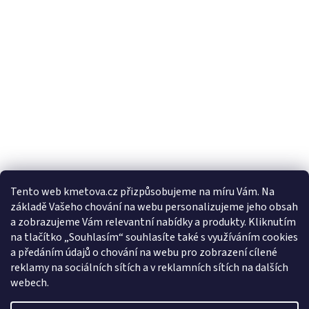
Tento web kmetova.cz přizpůsobujeme na míru Vám. Na
základě Vašeho chování na webu personalizujeme jeho obsah
Sledovat na Instagramu
a zobrazujeme Vám relevantní nabídky a produkty. Kliknutím
na tlačítko „Souhlasím“ souhlasíte také s využíváním cookies
a předáním údajů o chování na webu pro zobrazení cílené
Facebooková stránka
reklamy na sociálních sítích a v reklamních sítích na dalších
webech.