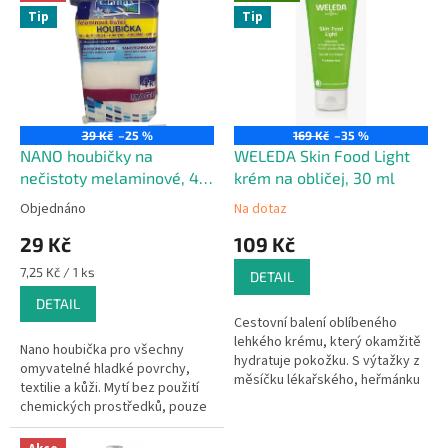
ý
í
Tip
Tip
p
p
i
r
s
o
p
d
r
u
o
k
39 Kč
–25 %
169 Kč
–35 %
d
t
NANO houbičky na
WELEDA Skin Food Light
u
ů
nečistoty melaminové, 4
krém na obličej, 30 ml
k
ks
Objednáno
Na dotaz
t
29 Kč
109 Kč
ů
Měrná
7,25 Kč / 1 ks
DETAIL
cena:
DETAIL
Cestovní balení oblíbeného
lehkého krému, který okamžitě
Nano houbička pro všechny
hydratuje pokožku. S výtažky z
omyvatelné hladké povrchy,
měsíčku lékařského, heřmánku
textilie a kůži. Mytí bez použití
a violky trojbarevné. Lehká
chemických prostředků, pouze
textura. 30 ml v plastové...
za pomocí čisté vody. 4 ks v
balení.