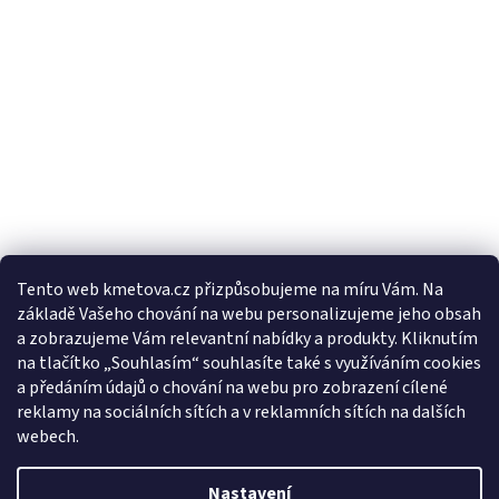
Tento web kmetova.cz přizpůsobujeme na míru Vám. Na
základě Vašeho chování na webu personalizujeme jeho obsah
Sledovat na Instagramu
a zobrazujeme Vám relevantní nabídky a produkty. Kliknutím
na tlačítko „Souhlasím“ souhlasíte také s využíváním cookies
a předáním údajů o chování na webu pro zobrazení cílené
Facebooková stránka
reklamy na sociálních sítích a v reklamních sítích na dalších
webech.
Nastavení