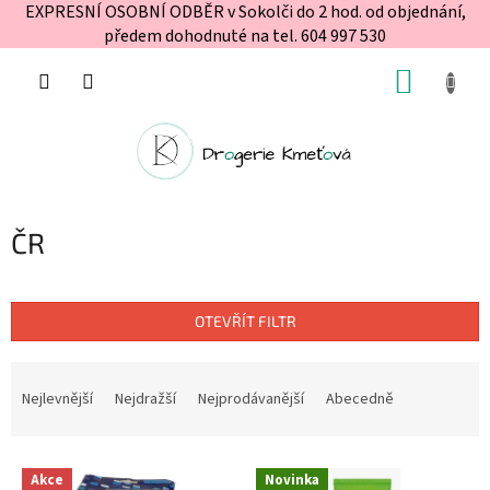
EXPRESNÍ OSOBNÍ ODBĚR v Sokolči do 2 hod. od objednání,
předem dohodnuté na tel. 604 997 530
Přejít
NÁKUP
na
obsah
KOŠÍK
ČR
OTEVŘÍT FILTR
Ř
a
Nejlevnější
Nejdražší
Nejprodávanější
Abecedně
z
e
V
n
Akce
Novinka