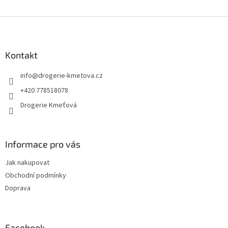
O
v
l
Z
á
á
d
p
a
a
Kontakt
c
t
í
info
@
drogerie-kmetova.cz
í
p
r
+420 778518078
v
Drogerie Kmeťová
k
y
v
ý
Informace pro vás
p
i
Jak nakupovat
s
u
Obchodní podmínky
Doprava
Facebook