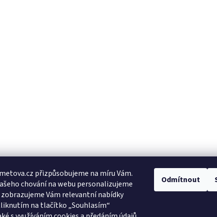
metova.cz přizpůsobujeme na míru Vám.
Odmítnout
Vašeho chování na webu personalizujeme
a zobrazujeme Vám relevantní nabídky
Kliknutím na tlačítko „Souhlasím“
aké s využíváním cookies a předáním údajů