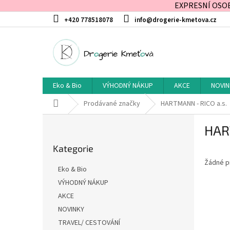
EXPRESNÍ OSOBN
Přejít
+420 778518078
info@drogerie-kmetova.cz
na
obsah
Eko & Bio
VÝHODNÝ NÁKUP
AKCE
NOVIN
Domů
Prodávané značky
HARTMANN - RICO a.s.
P
HAR
o
Přeskočit
s
Kategorie
kategorie
t
Žádné p
r
Eko & Bio
a
VÝHODNÝ NÁKUP
n
AKCE
n
í
NOVINKY
p
TRAVEL/ CESTOVÁNÍ