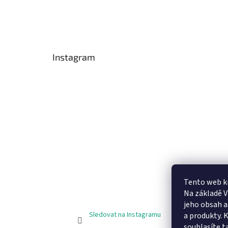
Instagram
Tento web k
Na základě 
jeho obsah 
Sledovat na Instagramu
a produkty. 
souhlasíte t