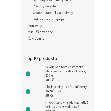
Sušenky a ovocné tyčinky
Příkrmy ve skle
Ovocné kapsičky a kelímky
Dětské čaje a nápoje
Potraviny
Mikuláš a Vánoce
Cukrovinky
Top 10 produktů
Bevola papírové kosmetické
ubrousky dvouvrstvé v krabici,
200 ks
28 Kč
Ebelin pilníky na přírodní nehty,
balení 10 ks
35 Kč
Mivolis cestovní sada náplastí, 5
velikostí, 10 ks v plastové