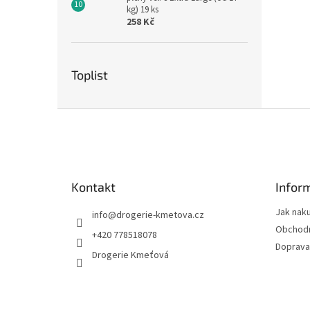
kg) 19 ks
258 Kč
Toplist
Z
á
p
a
t
Kontakt
Infor
í
Jak nak
info
@
drogerie-kmetova.cz
Obchodn
+420 778518078
Doprava
Drogerie Kmeťová