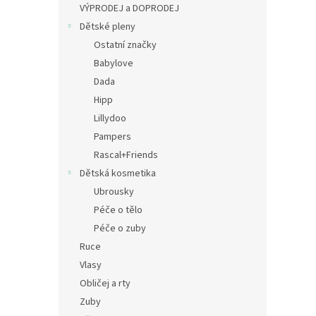
a
VÝPRODEJ a DOPRODEJ
n
Dětské pleny
e
Ostatní značky
l
Babylove
Dada
Hipp
Lillydoo
Pampers
Rascal+Friends
Dětská kosmetika
Ubrousky
Péče o tělo
Péče o zuby
Ruce
Vlasy
Obličej a rty
Zuby