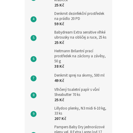
krabičce
25 Kč
Denkmit dezinfekční prostředek
na prádlo 20 PD
59 Kč
Babydream Extra sensitive vlhké
ubrousky na obličej a ruce, 25 ks
25 Kč
Heitmann Brilantní prací
prostředek na záclony a závěsy,
50 g
38 Kč
Denkmit sprej na skvrny, 500 ml
49 Kč
Vlhčený toaletní papír s vůní
Sheabutter 70 ks
25 Kč
Lillydoo plenky, N3 midi 6-10 kg,
33 ks
207 Kč
Pampers Baby Dry jednorázové
pleny vel. 8 Extra Large (od 17