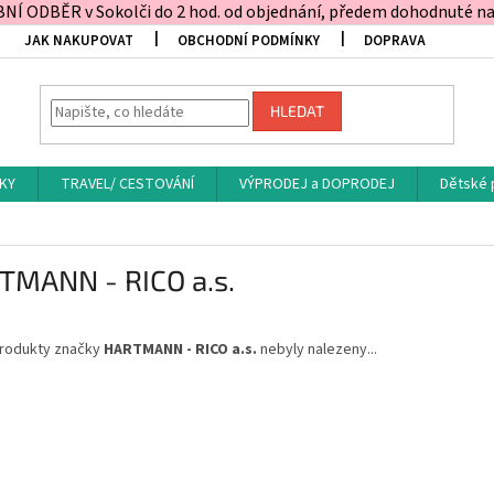
Í ODBĚR v Sokolči do 2 hod. od objednání, předem dohodnuté na t
JAK NAKUPOVAT
OBCHODNÍ PODMÍNKY
DOPRAVA
HLEDAT
KY
TRAVEL/ CESTOVÁNÍ
VÝPRODEJ a DOPRODEJ
Dětské 
TMANN - RICO a.s.
rodukty značky
HARTMANN - RICO a.s.
nebyly nalezeny...