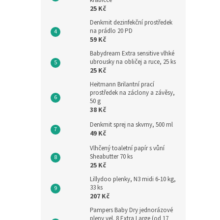
krabičce
25 Kč
Denkmit dezinfekční prostředek
na prádlo 20 PD
59 Kč
Babydream Extra sensitive vlhké
ubrousky na obličej a ruce, 25 ks
25 Kč
Heitmann Brilantní prací
prostředek na záclony a závěsy,
50 g
38 Kč
Denkmit sprej na skvrny, 500 ml
49 Kč
Vlhčený toaletní papír s vůní
Sheabutter 70 ks
25 Kč
Lillydoo plenky, N3 midi 6-10 kg,
33 ks
207 Kč
Pampers Baby Dry jednorázové
pleny vel. 8 Extra Large (od 17