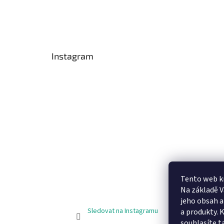
Instagram
Tento web k
Na základě 
jeho obsah 
Sledovat na Instagramu
a produkty. 
souhlasíte t