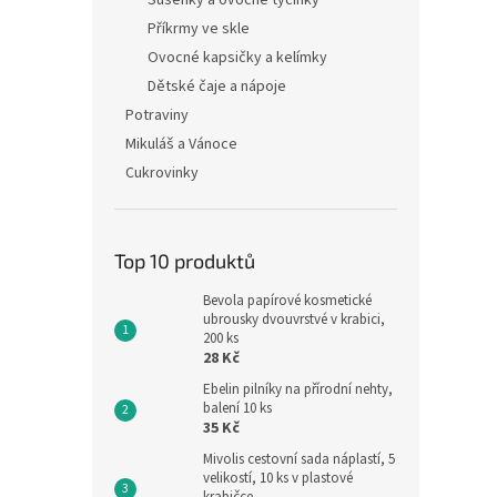
Sušenky a ovocné tyčinky
Příkrmy ve skle
Ovocné kapsičky a kelímky
Dětské čaje a nápoje
Potraviny
Mikuláš a Vánoce
Cukrovinky
Top 10 produktů
Bevola papírové kosmetické
ubrousky dvouvrstvé v krabici,
200 ks
28 Kč
Ebelin pilníky na přírodní nehty,
balení 10 ks
35 Kč
Mivolis cestovní sada náplastí, 5
velikostí, 10 ks v plastové