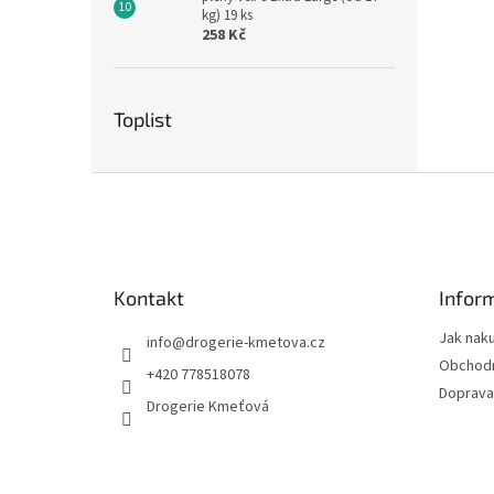
kg) 19 ks
258 Kč
Toplist
Z
á
p
a
t
Kontakt
Infor
í
Jak nak
info
@
drogerie-kmetova.cz
Obchodn
+420 778518078
Doprava
Drogerie Kmeťová