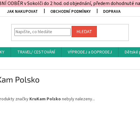
Í ODBĚR v Sokolči do 2 hod. od objednání, předem dohodnuté na t
JAK NAKUPOVAT
OBCHODNÍ PODMÍNKY
DOPRAVA
HLEDAT
KY
TRAVEL/ CESTOVÁNÍ
VÝPRODEJ a DOPRODEJ
Dětské 
Kam Polsko
rodukty značky
KruKam Polsko
nebyly nalezeny...