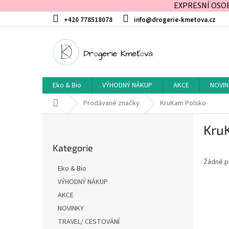
EXPRESNÍ OSOBN
Přejít
+420 778518078
info@drogerie-kmetova.cz
na
obsah
Eko & Bio
VÝHODNÝ NÁKUP
AKCE
NOVIN
Domů
Prodávané značky
KruKam Polsko
P
Kru
o
Přeskočit
s
Kategorie
kategorie
t
Žádné p
r
Eko & Bio
a
VÝHODNÝ NÁKUP
n
AKCE
n
í
NOVINKY
p
TRAVEL/ CESTOVÁNÍ