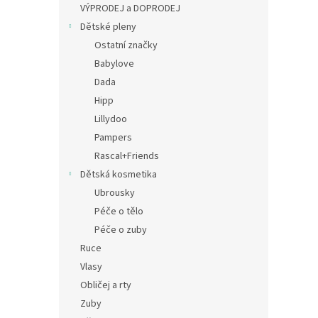
a
VÝPRODEJ a DOPRODEJ
n
Dětské pleny
e
Ostatní značky
l
Babylove
Dada
Hipp
Lillydoo
Pampers
Rascal+Friends
Dětská kosmetika
Ubrousky
Péče o tělo
Péče o zuby
Ruce
Vlasy
Obličej a rty
Zuby