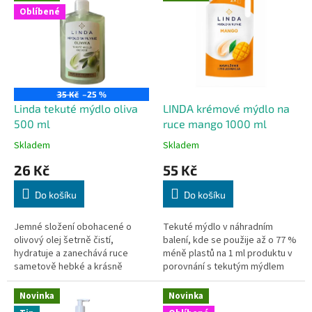
ý
í
Oblíbené
p
p
i
r
s
o
p
d
r
u
o
k
35 Kč
–25 %
d
t
Linda tekuté mýdlo oliva
LINDA krémové mýdlo na
u
ů
500 ml
ruce mango 1000 ml
k
Skladem
Skladem
t
26 Kč
55 Kč
ů
Do košíku
Do košíku
Jemné složení obohacené o
Tekuté mýdlo v náhradním
olivový olej šetrně čistí,
balení, kde se použije až o 77 %
hydratuje a zanechává ruce
méně plastů na 1 ml produktu v
sametově hebké a krásně
porovnání s tekutým mýdlem
voňavé. Ideální pro každodenní
Linda v 500 ml balení s
péči celé rodiny. Mýdlo s
pumpičkou.
Novinka
Novinka
pumpičkou 500 ml