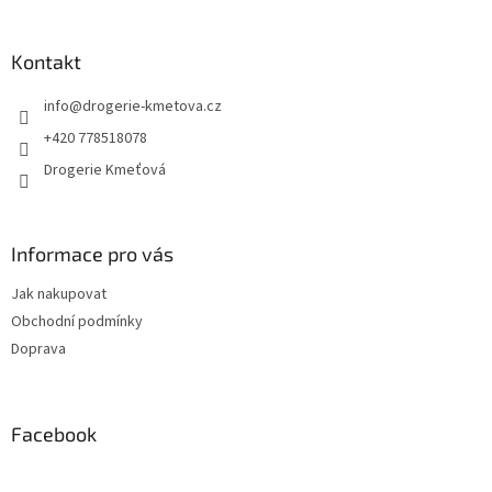
á
á
d
p
a
a
Kontakt
c
t
í
info
@
drogerie-kmetova.cz
í
p
r
+420 778518078
v
Drogerie Kmeťová
k
y
v
ý
Informace pro vás
p
i
Jak nakupovat
s
u
Obchodní podmínky
Doprava
Facebook