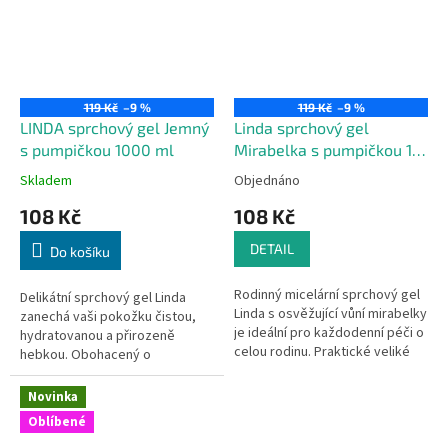
119 Kč
–9 %
119 Kč
–9 %
LINDA sprchový gel Jemný
Linda sprchový gel
s pumpičkou 1000 ml
Mirabelka s pumpičkou 1
litr
Skladem
Objednáno
108 Kč
108 Kč
DETAIL
Do košíku
Rodinný micelární sprchový gel
Delikátní sprchový gel Linda
Linda s osvěžující vůní mirabelky
zanechá vaši pokožku čistou,
je ideální pro každodenní péči o
hydratovanou a přirozeně
celou rodinu. Praktické veliké
hebkou. Obohacený o
balení s pumpičkou 1000 ml.
panthenol, prebiotika a pečující
hydratační komplex poskytuje
Novinka
každodenní...
Oblíbené