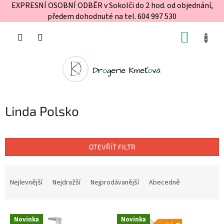
EXPRESNÍ OSOBNÍ ODBĚR v Sokolči do 2 hod. od objednání,
předem dohodnuté na tel. 604 997 530
Přejít
NÁKUP
na
obsah
KOŠÍK
Linda Polsko
OTEVŘÍT FILTR
Ř
a
Nejlevnější
Nejdražší
Nejprodávanější
Abecedně
z
e
V
n
Novinka
Novinka