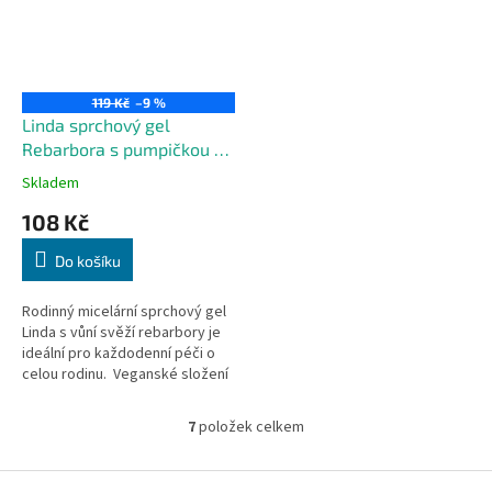
119 Kč
–9 %
Linda sprchový gel
Rebarbora s pumpičkou 1
litr
Skladem
108 Kč
Do košíku
Rodinný micelární sprchový gel
Linda s vůní svěží rebarbory je
ideální pro každodenní péči o
celou rodinu. Veganské složení
je vhodné pro všechny typy
pokožky, včetně...
7
položek celkem
O
v
l
Z