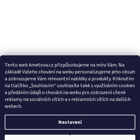
Tento web kmetova.cz přizpůsobujeme na míru Vám. Na
základě Vašeho chování na webu personalizujeme jeho obsah
Sledovat na Instagramu
a zobrazujeme Vám relevantní nabídky a produkty. Kliknutím
na tlačítko „Souhlasím“ souhlasíte také s využíváním cookies
a předáním údajů o chování na webu pro zobrazení cílené
Facebooková stránka
reklamy na sociálních sítích a v reklamních sítích na dalších
webech.
Nastavení
Vytvořil Shoptet