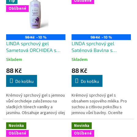
Tip
Oblíbené
Oblíbené
98 Kč
–10 %
98 Kč
–10 %
LINDA sprchový gel
LINDA sprchový gel
Sametová ORCHIDEA s
Saténová Bavlna s
pumpičkou 750 ml
pumpičkou 750 ml
Skladem
Skladem
88 Kč
88 Kč
Do košíku
Do košíku
Krémový sprchový gel s jemnou
Krémový sprchový gel s
vůní orchideje založenou na
obsahem sojového mléka. Pro
sladkých tónech vanilky a
suchou a citlivou pokožku s
jasmínu. Obsahuje arganový olej
jemnou vůní bavlny. Oceníte
a proto je pokožka krásně
praktickou pumpičku ve velkém
vláčná a hydratovaná. Oceníte...
balení. Nyní nové balení a větší
Novinka
Novinka
obsah...
Oblíbené
Oblíbené