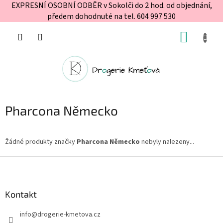
EXPRESNÍ OSOBNÍ ODBĚR v Sokolči do 2 hod. od objednání,
předem dohodnuté na tel. 604 997 530
Přejít
NÁKUP
na
obsah
KOŠÍK
Pharcona Německo
Žádné produkty značky
Pharcona Německo
nebyly nalezeny...
Z
á
p
a
Kontakt
t
info
@
drogerie-kmetova.cz
í