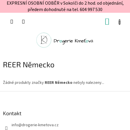
EXPRESNÍ OSOBNÍ ODBĚR v Sokolči do 2 hod. od objednání,
předem dohodnuté na tel. 604 997 530
Přejít
NÁKUP
na
obsah
KOŠÍK
REER Německo
Žádné produkty značky
REER Německo
nebyly nalezeny...
Z
á
p
a
Kontakt
t
info
@
drogerie-kmetova.cz
í