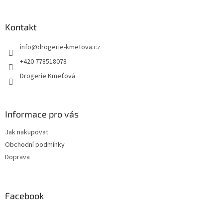
á
p
a
Kontakt
t
info
@
drogerie-kmetova.cz
í
+420 778518078
Drogerie Kmeťová
Informace pro vás
Jak nakupovat
Obchodní podmínky
Doprava
Facebook