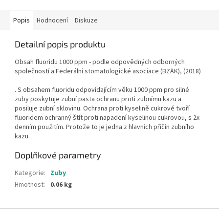
Popis
Hodnocení
Diskuze
Detailní popis produktu
Obsah fluoridu 1000 ppm - podle odpovědných odborných
společností a Federální stomatologické asociace (BZÄK), (2018)
. S obsahem fluoridu odpovídajícím věku 1000 ppm pro silné
zuby poskytuje zubní pasta ochranu proti zubnímu kazu a
posiluje zubní sklovinu. Ochrana proti kyselině cukrové tvoří
fluoridem ochranný štít proti napadení kyselinou cukrovou, s 2x
denním použitím. Protože to je jedna z hlavních příčin zubního
kazu.
Doplňkové parametry
Kategorie
:
Zuby
Hmotnost
:
0.06 kg
Z