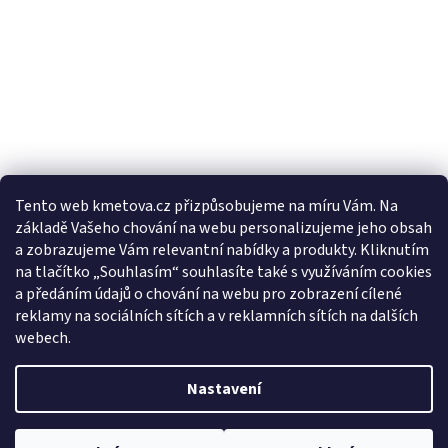
Tento web kmetova.cz přizpůsobujeme na míru Vám. Na
základě Vašeho chování na webu personalizujeme jeho obsah
Sledovat na Instagramu
a zobrazujeme Vám relevantní nabídky a produkty. Kliknutím
na tlačítko „Souhlasím“ souhlasíte také s využíváním cookies
a předáním údajů o chování na webu pro zobrazení cílené
Facebooková stránka
reklamy na sociálních sítích a v reklamních sítích na dalších
webech.
Nastavení
Vytvořil Shoptet