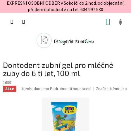
EXPRESNÍ OSOBNÍ ODBĚR v Sokolči do 2 hod. od objednání,
předem dohodnuté na tel. 604 997 530
Přejít
NÁKUP
na
obsah
KOŠÍK
Dontodent zubní gel pro mléčné
zuby do 6 ti let, 100 ml
1699
Průměrné
Neohodnoceno
Podrobnosti hodnocení
Značka:
Německo
Akce
hodnocení
produktu
je
0,0
z
5
hvězdiček.