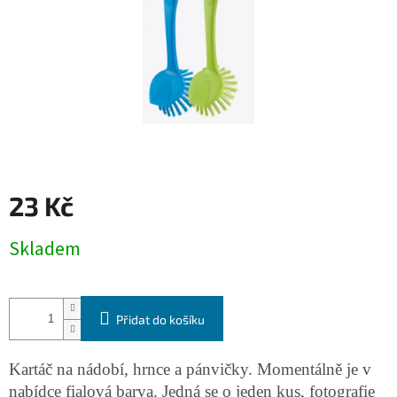
23 Kč
Měrná
Skladem
cena:
Přidat do košíku
Kartáč na nádobí, hrnce a pánvičky. Momentálně je v
nabídce fialová barva. Jedná se o jeden kus, fotografie