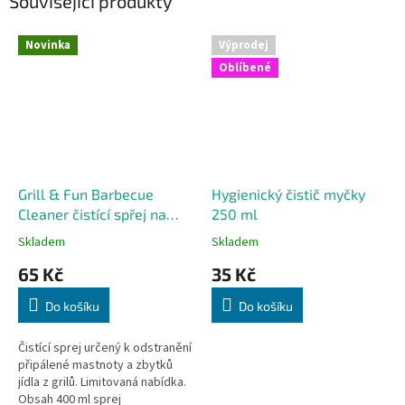
Související produkty
Novinka
Výprodej
Oblíbené
Grill & Fun Barbecue
Hygienický čistič myčky
Cleaner čistící spřej na
250 ml
grily 400 ml
Skladem
Skladem
65 Kč
35 Kč
Do košíku
Do košíku
Čistící sprej určený k odstranění
připálené mastnoty a zbytků
jídla z grilů. Limitovaná nabídka.
Obsah 400 ml sprej