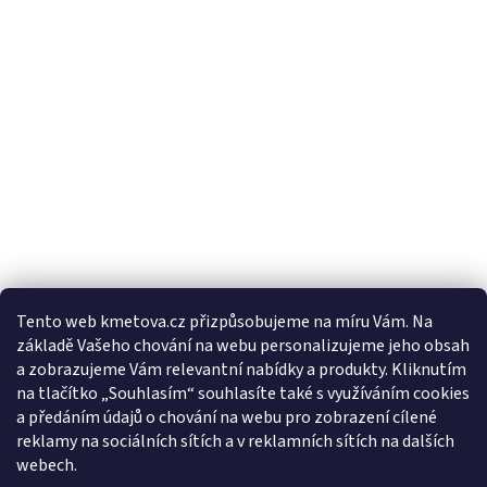
Tento web kmetova.cz přizpůsobujeme na míru Vám. Na
základě Vašeho chování na webu personalizujeme jeho obsah
Sledovat na Instagramu
a zobrazujeme Vám relevantní nabídky a produkty. Kliknutím
na tlačítko „Souhlasím“ souhlasíte také s využíváním cookies
a předáním údajů o chování na webu pro zobrazení cílené
Facebooková stránka
reklamy na sociálních sítích a v reklamních sítích na dalších
webech.