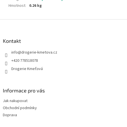
Hmotnost
:
0.26 kg
Z
á
p
a
Kontakt
t
info
@
drogerie-kmetova.cz
í
+420 778518078
Drogerie Kmeťová
Informace pro vás
Jak nakupovat
Obchodní podmínky
Doprava