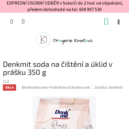
EXPRESNÍ OSOBNÍ ODBĚR v Sokolči do 2 hod. od objednání,
předem dohodnuté na tel. 604 997 530
Přejít
NÁKUP
na
obsah
KOŠÍK
Denkmit soda na čištění a úklid v
prášku 350 g
112
Průměrné
Neohodnoceno
Podrobnosti hodnocení
Značka:
Denkmit
Akce
hodnocení
produktu
je
0,0
z
5
hvězdiček.