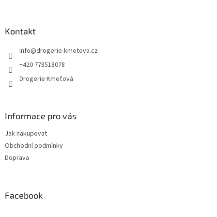
á
p
a
Kontakt
t
info
@
drogerie-kmetova.cz
í
+420 778518078
Drogerie Kmeťová
Informace pro vás
Jak nakupovat
Obchodní podmínky
Doprava
Facebook