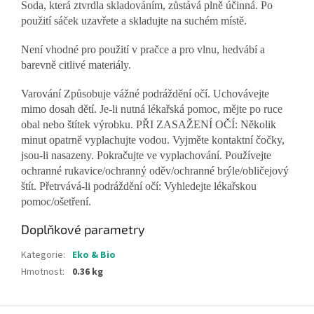
Soda, která ztvrdla skladováním, zůstává plně účinná. Po
použití sáček uzavřete a skladujte na suchém místě.
Není vhodné pro použití v pračce a pro vlnu, hedvábí a
barevně citlivé materiály.
Varování Způsobuje vážné podráždění očí. Uchovávejte
mimo dosah dětí. Je-li nutná lékařská pomoc, mějte po ruce
obal nebo štítek výrobku. PŘI ZASAŽENÍ OČÍ: Několik
minut opatrně vyplachujte vodou. Vyjměte kontaktní čočky,
jsou-li nasazeny. Pokračujte ve vyplachování. Používejte
ochranné rukavice/ochranný oděv/ochranné brýle/obličejový
štít. Přetrvává-li podráždění očí: Vyhledejte lékařskou
pomoc/ošetření.
Doplňkové parametry
Kategorie
:
Eko & Bio
Hmotnost
:
0.36 kg
Z