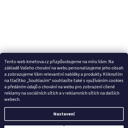
Tento web kmetova.cz přizpůsobujeme na míru Vám. Na
základě Vašeho chování na webu personalizujeme jeho obsah
Sledovat na Instagramu
a zobrazujeme Vám relevantní nabídky a produkty. Kliknutím
na tlačítko „Souhlasím“ souhlasíte také s využíváním cookies
a předáním údajů o chování na webu pro zobrazení cílené
Facebooková stránka
reklamy na sociálních sítích a v reklamních sítích na dalších
webech.
Nastavení
Vytvořil Shoptet