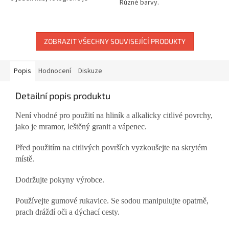
Různé barvy.
ilustrativní.
ZOBRAZIT VŠECHNY SOUVISEJÍCÍ PRODUKTY
Popis
Hodnocení
Diskuze
Detailní popis produktu
Není vhodné pro použití na hliník a alkalicky citlivé povrchy,
jako je mramor, leštěný granit a vápenec.
Před použitím na citlivých površích vyzkoušejte na skrytém
místě.
Dodržujte pokyny výrobce.
Používejte gumové rukavice. Se sodou manipulujte opatrně,
prach dráždí oči a dýchací cesty.