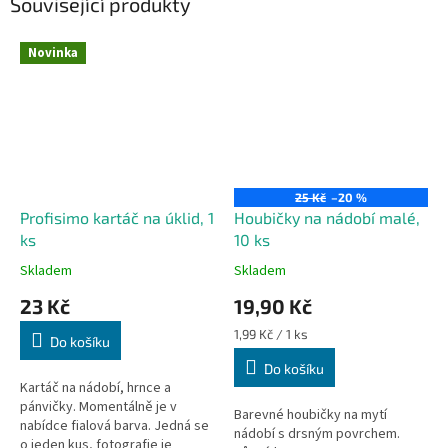
Související produkty
Novinka
25 Kč
–20 %
Profisimo kartáč na úklid, 1
Houbičky na nádobí malé,
ks
10 ks
Skladem
Skladem
23 Kč
19,90 Kč
Měrná
1,99 Kč / 1 ks
Do košíku
cena:
Do košíku
Kartáč na nádobí, hrnce a
pánvičky. Momentálně je v
Barevné houbičky na mytí
nabídce fialová barva. Jedná se
nádobí s drsným povrchem.
o jeden kus, fotografie je