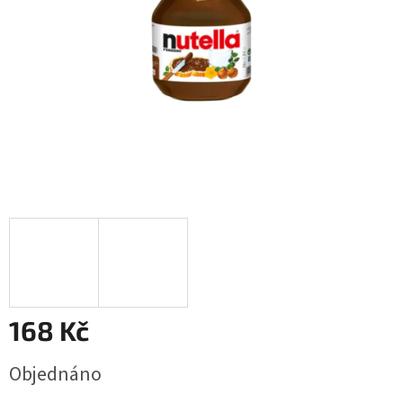
168 Kč
Měrná
Objednáno
cena: