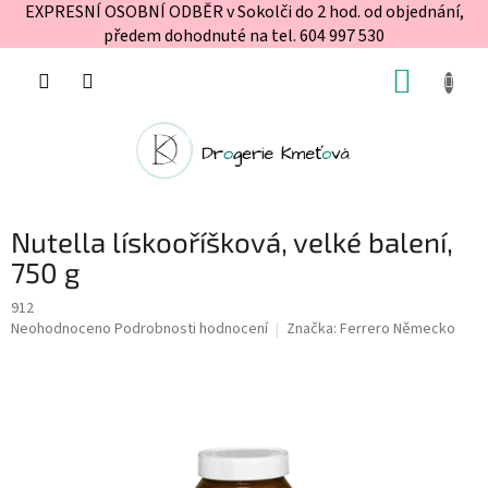
EXPRESNÍ OSOBNÍ ODBĚR v Sokolči do 2 hod. od objednání,
předem dohodnuté na tel. 604 997 530
Přejít
NÁKUP
na
obsah
KOŠÍK
Nutella lískooříšková, velké balení,
750 g
912
Průměrné
Neohodnoceno
Podrobnosti hodnocení
Značka:
Ferrero Německo
hodnocení
produktu
je
0,0
z
5
hvězdiček.