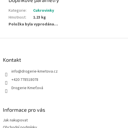
Doplňkové parametry
Kategorie
:
Cukrovinky
Hmotnost
:
1.23 kg
Položka byla vyprodána…
Z
á
p
a
Kontakt
t
info
@
drogerie-kmetova.cz
í
+420 778518078
Drogerie Kmeťová
Informace pro vás
Jak nakupovat
Obchodní podmínky