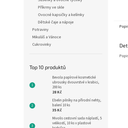
Sušenky a ovocné tyčinky
Balení
Příkrmy ve skle
Ovocné kapsičky a kelímky
Dětské čaje a nápoje
Popi
Potraviny
Mikuláš a Vánoce
Cukrovinky
Det
Popi
Top 10 produktů
Bevola papírové kosmetické
ubrousky dvouvrstvé v krabici,
200 ks
28 Kč
Ebelin pilníky na přírodní nehty,
balení 10 ks
35 Kč
Mivolis cestovní sada náplastí, 5
velikostí, 10 ks v plastové