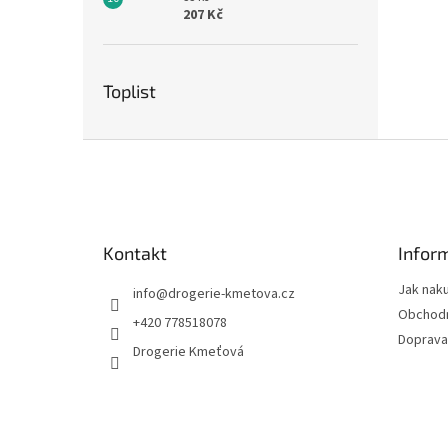
207 Kč
Toplist
Z
á
p
a
t
Kontakt
Infor
í
Jak nak
info
@
drogerie-kmetova.cz
Obchodn
+420 778518078
Doprava
Drogerie Kmeťová