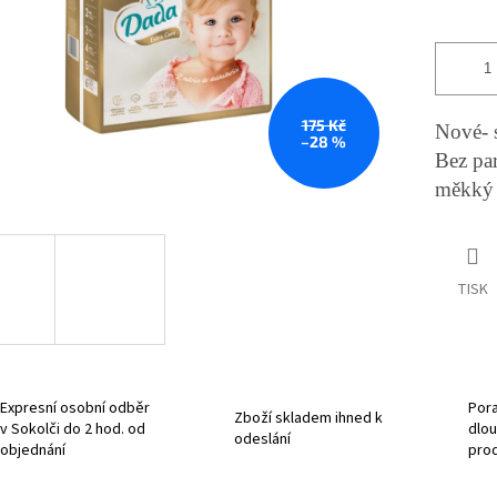
175 Kč
Nové-
–28 %
Bez par
měkký 
TISK
Expresní osobní odběr
Pora
Zboží skladem ihned k
v Sokolči do 2 hod. od
dlou
odeslání
objednání
pro