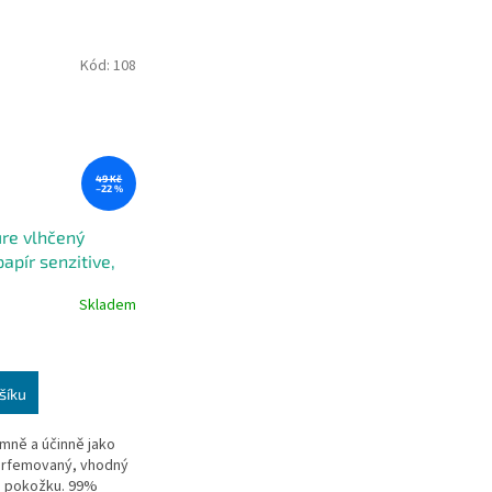
Kód:
108
49 Kč
–22 %
ure vlhčený
papír senzitive,
atelný, 48 ks
Skladem
šíku
emně a účinně jako
arfemovaný, vhodný
ou pokožku. 99%