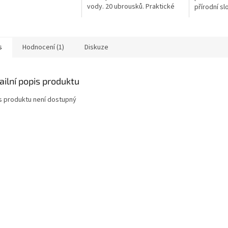
vody. 20 ubrousků. Praktické
přírodní s
 je recyklovatelné. Vegan.
balení s umělým uzávěrem.
intimní par
testován, h
s
Hodnocení (1)
Diskuze
ailní popis produktu
s produktu není dostupný