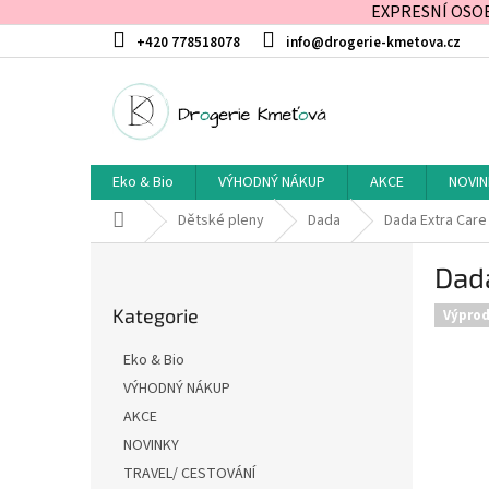
EXPRESNÍ OSOBN
Přejít
+420 778518078
info@drogerie-kmetova.cz
na
obsah
Eko & Bio
VÝHODNÝ NÁKUP
AKCE
NOVIN
Domů
Dětské pleny
Dada
Dada Extra Care
P
Dada
o
Přeskočit
s
Kategorie
kategorie
Výprod
t
r
Eko & Bio
a
VÝHODNÝ NÁKUP
n
AKCE
n
í
NOVINKY
p
TRAVEL/ CESTOVÁNÍ