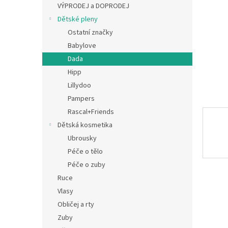
a
VÝPRODEJ a DOPRODEJ
n
Dětské pleny
e
Ostatní značky
l
Babylove
Dada
Hipp
Lillydoo
Pampers
Rascal+Friends
Dětská kosmetika
Ubrousky
Péče o tělo
Péče o zuby
Ruce
Vlasy
Obličej a rty
Zuby