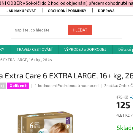
Í ODBĚR v Sokolči do 2 hod. od objednání, předem dohodnuté na t
JAK NAKUPOVAT
OBCHODNÍ PODMÍNKY
DOPRAVA
HLEDAT
KY
TRAVEL/ CESTOVÁNÍ
VÝPRODEJ a DOPRODEJ
Dětské 
 6 EXTRA LARGE, 16+ kg, 26 ks
 Extra Care 6 EXTRA LARGE, 16+ kg, 26
Průměrné
1 hodnocení
Podrobnosti hodnocení
Značka:
Ontex 
ej
Oblíbené
hodnocení
produktu
175 Kč
–
je
125
5,0
z
Měrná
4,81 Kč /
5
cena:
hvězdiček.
Skla