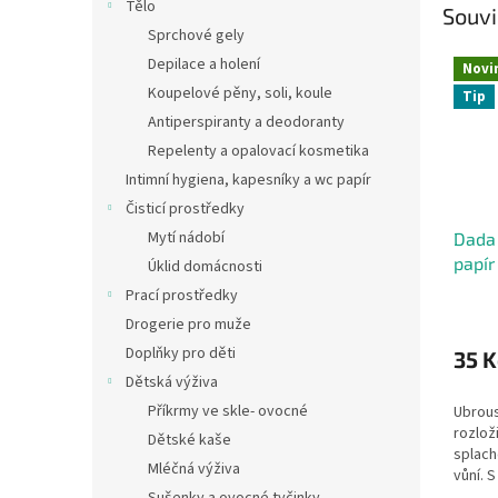
Tělo
Souvi
Sprchové gely
Depilace a holení
Novi
Koupelové pěny, soli, koule
Tip
Antiperspiranty a deodoranty
Repelenty a opalovací kosmetika
Intimní hygiena, kapesníky a wc papír
Čisticí prostředky
Mytí nádobí
Dada 
papír
Úklid domácnosti
děti,
Prací prostředky
Drogerie pro muže
Doplňky pro děti
35 K
Dětská výživa
Příkrmy ve skle- ovocné
Ubrous
rozlož
Dětské kaše
splach
Mléčná výživa
vůní. 
doma i