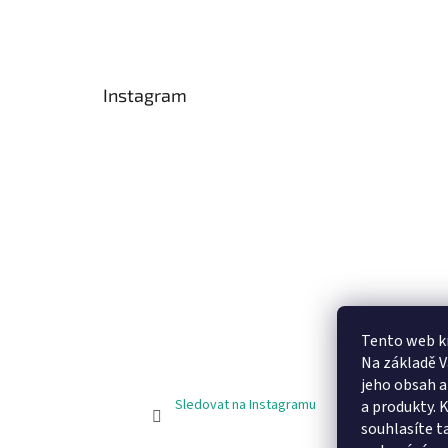
Instagram
Tento web k
Na základě 
jeho obsah 
Sledovat na Instagramu
a produkty. 
souhlasíte t