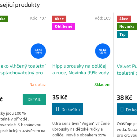
sející produkty
Kód:
497
Kód:
109
nka
Akce
Akce
Oblíbené
Novinka
Tip
42 Kč
45 Kč
–16 %
–22 %
eko vlhčený toaletní
Hipp ubrousky na obličej
Velvet P
 splachovatelný pro
a ruce, Novinka 99% vody
toaletní 
banán, 60 ks
splachov
Na dotaz
Skladem
35 Kč
38 Kč
č
DETAIL
Do košíku
Do ko
ky jsou 100 %
itelné v přírodě,
Ultra sensitivní "Vegan" vlhčené
Očišťuje j
ovatelné. S banánovou
ubrousky na dětské ručky a
voda. Nep
S praktickým uzávěrem na
obličej. Nově s obsahem 99%
pro citliv
 na cesty. Z 98 % voda.