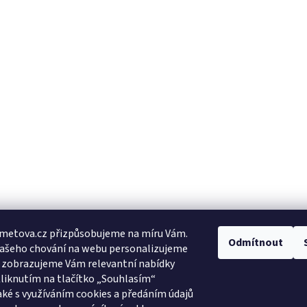
metova.cz přizpůsobujeme na míru Vám.
Odmítnout
Vašeho chování na webu personalizujeme
a zobrazujeme Vám relevantní nabídky
Kliknutím na tlačítko „Souhlasím“
aké s využíváním cookies a předáním údajů