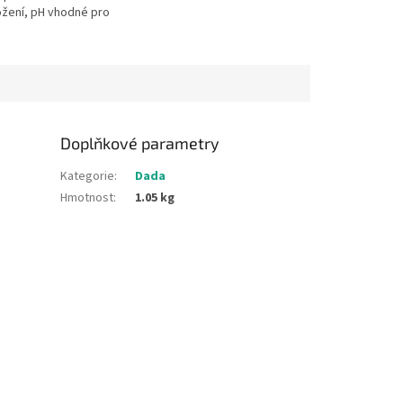
ložení, pH vhodné pro
tie. Dermatologicky
ypoalergenní. S...
Doplňkové parametry
Kategorie
:
Dada
Hmotnost
:
1.05 kg