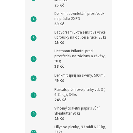
krabičce
25 Kč
Denkmit dezinfekční prostředek
na prádlo 20 PD
59 Kč
Babydream Extra sensitive vlhké
ubrousky na obličej a ruce, 25 ks
25 Kč
Heitmann Brilantní prací
prostředek na záclony a závěsy,
50 g
38 Kč
Denkmit sprej na skvrny, 500 ml
49 Kč
Rascals prémiové plenky vel. 3 (
6-11 kg), 34 ks
245 Kč
Vlhčený toaletní papír s vůní
Sheabutter 70 ks
25 Kč
Lillydoo plenky, N3 midi 6-10 kg,
33 ks