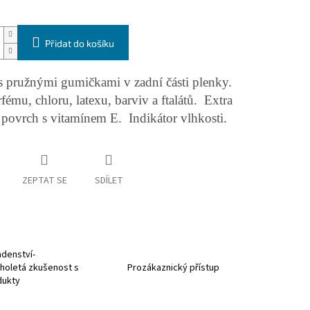
Přidat do košíku
s pružnými gumičkami v zadní části plenky.
fému, chloru, latexu, barviv a ftalátů. Extra
povrch s vitamínem E. Indikátor vlhkosti.
ZEPTAT SE
SDÍLET
denství-
holetá zkušenost s
Prozákaznický přístup
dukty