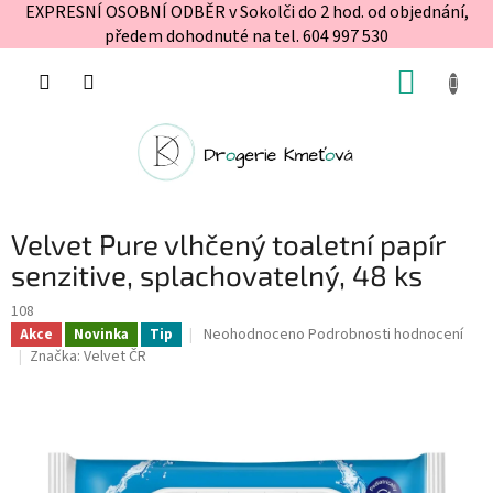
EXPRESNÍ OSOBNÍ ODBĚR v Sokolči do 2 hod. od objednání,
předem dohodnuté na tel. 604 997 530
Přejít
NÁKUP
na
obsah
KOŠÍK
Velvet Pure vlhčený toaletní papír
senzitive, splachovatelný, 48 ks
108
Průměrné
Neohodnoceno
Podrobnosti hodnocení
Akce
Novinka
Tip
hodnocení
Značka:
Velvet ČR
produktu
je
0,0
z
5
hvězdiček.