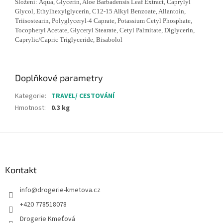
Složení: Aqua, Glycerin, Aloe Barbadensis Leaf Extract, Caprylyl
Glycol, Ethylhexylglycerin, C12-15 Alkyl Benzoate, Allantoin,
Triisostearin, Polyglyceryl-4 Caprate, Potassium Cetyl Phosphate,
Tocopheryl Acetate, Glyceryl Stearate, Cetyl Palmitate, Diglycerin,
Caprylic/Capric Triglyceride, Bisabolol
Doplňkové parametry
Kategorie
:
TRAVEL/ CESTOVÁNÍ
Hmotnost
:
0.3 kg
Z
á
p
a
Kontakt
t
info
@
drogerie-kmetova.cz
í
+420 778518078
Drogerie Kmeťová