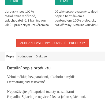
DETAIL
DETAIL
Ubrousky jsou 100 %
Dětský splachovatelný toaletní
rozložitelné v přírodě,
papír s heřmánkem a
splachovatelné. S banánovou
pantenolem. 100% biologicky
vůní. S praktickým uzávěrem na
rozložitelný. S malinovou vůní. S
doma i na cesty. Z 98 % voda.
praktickým uzávěrem. 60 ks v
Balení je recyklovatelné. Vegan.
balíčku.
ZOBRAZIT VŠECHNY SOUVISEJÍCÍ PRODUKTY
Popis
Hodnocení
Diskuze
Detailní popis produktu
Velmi měkké, bez parabenů, alkoholu a mýdla.
Dermatoligicky testované.
Nepoužívejte při napojení toalety na sanitární
čerpadlo.
Splachujte nejvíce 2 ks na jedno spláchnutí.