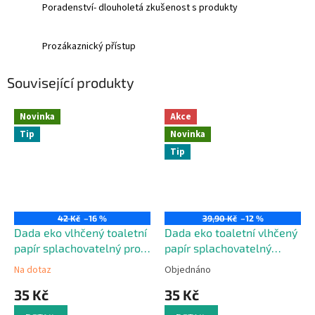
Poradenství- dlouholetá zkušenost s produkty
Prozákaznický přístup
Související produkty
Novinka
Akce
Tip
Novinka
Tip
42 Kč
–16 %
39,90 Kč
–12 %
Dada eko vlhčený toaletní
Dada eko toaletní vlhčený
papír splachovatelný pro
papír splachovatelný
děti,banán, 60 ks
dětský, malina, 60 ks
Na dotaz
Objednáno
35 Kč
35 Kč