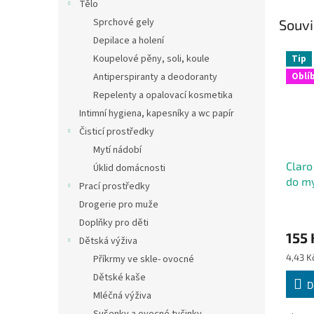
Tělo
Sprchové gely
Souvi
Depilace a holení
Koupelové pěny, soli, koule
Tip
Oblí
Antiperspiranty a deodoranty
Repelenty a opalovací kosmetika
Intimní hygiena, kapesníky a wc papír
Čisticí prostředky
Mytí nádobí
Claro
Úklid domácnosti
do my
Prací prostředky
Drogerie pro muže
Doplňky pro děti
155 
Dětská výživa
Měrná
4,43 Kč
Příkrmy ve skle- ovocné
cena:
Dětské kaše
D
Mléčná výživa