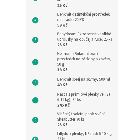
krabičce
25 Kč
Denkmit dezinfekční prostředek
na prádlo 20 PD
59 Kč
Babydream Extra sensitive vlhké
ubrousky na obličej a ruce, 25 ks
25 Kč
Heitmann Brilantní prací
prostředek na záclony a závěsy,
50 g
38 Kč
Denkmit sprej na skvrny, 500 ml
49 Kč
Rascals prémiové plenky vel. 3 (
6-11 kg), 34 ks
245 Kč
Vlhčený toaletní papír s vůní
Sheabutter 70 ks
25 Kč
Lillydoo plenky, N3 midi 6-10 kg,
33 ks