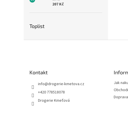
207 Kč
Toplist
Z
á
p
a
t
Kontakt
Infor
í
Jak nak
info
@
drogerie-kmetova.cz
Obchodn
+420 778518078
Doprava
Drogerie Kmeťová