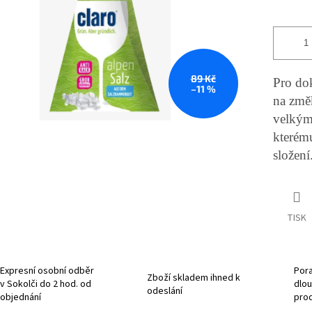
89 Kč
Pro do
–11 %
na změk
velkými
kterém
složení
TISK
Expresní osobní odběr
Pora
Zboží skladem ihned k
v Sokolči do 2 hod. od
dlou
odeslání
objednání
pro