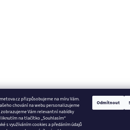
metova.cz přizpůsobujeme na míru Vám.
Odmítnout
Vašeho chování na webu personalizujeme
a zobrazujeme Vám relevantní nabídky
Kliknutím na tlačítko „Souhlasím“
aké s využíváním cookies a předáním údajů