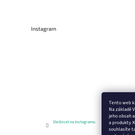
Instagram
Tento web k
Na základě 
jeho obsah 
Sledovat na Instagramu
a produkty. 
souhlasíte t