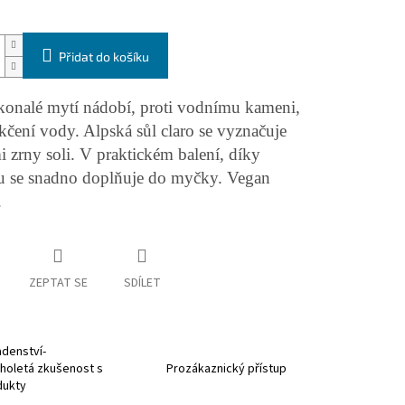
Přidat do košíku
konalé mytí nádobí, proti vodnímu kameni,
čení vody. Alpská sůl claro se vyznačuje
 zrny soli. V praktickém balení, díky
u se snadno doplňuje do myčky. Vegan
.
ZEPTAT SE
SDÍLET
denství-
holetá zkušenost s
Prozákaznický přístup
dukty