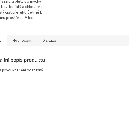
Classic tablety do myčky
 bez fosfátů a chlóru pro
lý čisticí efekt. Šetrné k
ímu prostředí. V bio
tné fólii. Označon
kátem...
s
Hodnocení
Diskuze
ailní popis produktu
s produktu není dostupný