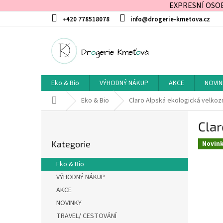
EXPRESNÍ OSOBN
Přejít
+420 778518078
info@drogerie-kmetova.cz
na
obsah
Eko & Bio
VÝHODNÝ NÁKUP
AKCE
NOVIN
Domů
Eko & Bio
Claro Alpská ekologická velkoz
P
Clar
o
Přeskočit
s
Kategorie
kategorie
Novin
t
r
Eko & Bio
a
VÝHODNÝ NÁKUP
n
AKCE
n
í
NOVINKY
p
TRAVEL/ CESTOVÁNÍ