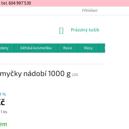
el. 604 997 530
Přihlášení
NÁKUPNÍ
Prázdný košík
KOŠÍK
pleny
Dětská kosmetika
Ruce
Vlasy
Obličej a rty
o myčky nádobí 1000 g
230
1 %
Kč
 1 ks
dem