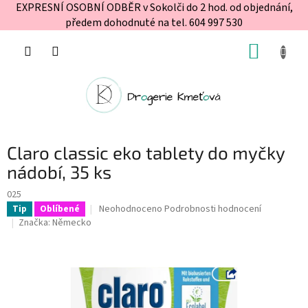
EXPRESNÍ OSOBNÍ ODBĚR v Sokolči do 2 hod. od objednání,
předem dohodnuté na tel. 604 997 530
Přejít
NÁKUP
na
obsah
KOŠÍK
Claro classic eko tablety do myčky
nádobí, 35 ks
025
Průměrné
Neohodnoceno
Podrobnosti hodnocení
Tip
Oblíbené
hodnocení
Značka:
Německo
produktu
je
0,0
z
5
hvězdiček.