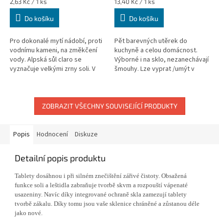
Měrná
Měrná
2,63 Kč / 1 ks
13,40 Kč / 1 ks
cena:
cena:
Do košíku
Do košíku
Pro dokonalé mytí nádobí, proti
Pět barevných utěrek do
vodnímu kameni, na změkčení
kuchyně a celou domácnost.
vody. Alpská sůl claro se
Výborné i na sklo, nezanechávají
vyznačuje velkými zrny soli. V
šmouhy. Lze vyprat /umýt v
praktickém balení, díky kterému
myčce nádobí.
se snadno doplňuje do myčky....
ZOBRAZIT VŠECHNY SOUVISEJÍCÍ PRODUKTY
Popis
Hodnocení
Diskuze
Detailní popis produktu
Tablety dosáhnou i při silném znečištění zářivé čistoty. Obsažená
funkce soli a leštidla zabraňuje tvorbě skvrn a rozpouští vápenaté
usazeniny. Navíc díky integrované ochraně skla zamezují tablety
tvorbě zákalu. Díky tomu jsou vaše sklenice chráněné a zůstanou déle
jako nové.