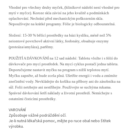
Vhodné pro všechny druhy myček, (hliníkové nádobí není vhodné pro
mytí v myčce). Koroze skla závisí na jeho kvalitě a podmínkách
oplachování. Nechrání před mechanickým poškozením skla.
Nepoužívejte na krátké programy. Fólie je biologicky odbouratelná.
Složení: 15-30 % bělící prostředky na bázi kyslíku, méně než 5%
neiontové povrchově aktivní látky, fosfonáty, obsahuje enzymy
(proteáza/amyláza), parfémy.
POUŽITÍ A DÁVKOVÁNÍ na 12 sad nádobí: Tabletu vložte i s fólií do
dávkovače pro mycí prostředek. Na mycí cyklus postačí jedna tableta.
Doporučujeme nastavit myčku na program s nižší teplotou mytí.
Myčku zapněte, až bude zcela plná. Ušetříte energii i vodu a zmírníte
znečistění vody. Nevkládejte do košíku na příbory ani do zásobníku na
sůl. Folii netrhejte ani nestříhejte. Používejte se suchýma rukama.
Správné dávkování šetří náklady a životní prostředí. Nemíchejte s
ostatními
čisticími prostředky.
VAROVÁNÍ
Způsobuje vážné podráždění očí.
Je-li nutná lékařská pomoc, mějte po ruce obal nebo štítek
výrobku.