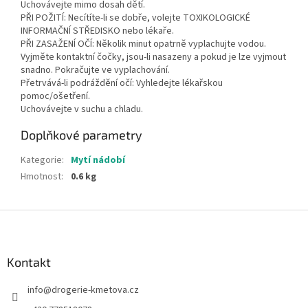
Uchovávejte mimo dosah dětí.
PŘI POŽITÍ: Necítíte-li se dobře, volejte TOXIKOLOGICKÉ
INFORMAČNÍ STŘEDISKO nebo lékaře.
PŘI ZASAŽENÍ OČÍ: Několik minut opatrně vyplachujte vodou.
Vyjměte kontaktní čočky, jsou-li nasazeny a pokud je lze vyjmout
snadno. Pokračujte ve vyplachování.
Přetrvává-li podráždění očí: Vyhledejte lékařskou
pomoc/ošetření.
Uchovávejte v suchu a chladu.
Doplňkové parametry
Kategorie
:
Mytí nádobí
Hmotnost
:
0.6 kg
Z
á
p
a
Kontakt
t
info
@
drogerie-kmetova.cz
í