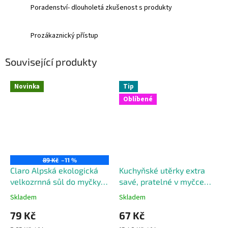
Poradenství- dlouholetá zkušenost s produkty
Prozákaznický přístup
Související produkty
Novinka
Tip
Oblíbené
89 Kč
–11 %
Claro Alpská ekologická
Kuchyňské utěrky extra
velkozrnná sůl do myčky
savé, pratelné v myčce
nádobí 1000 g
nádobí, 5 ks
Skladem
Skladem
79 Kč
67 Kč