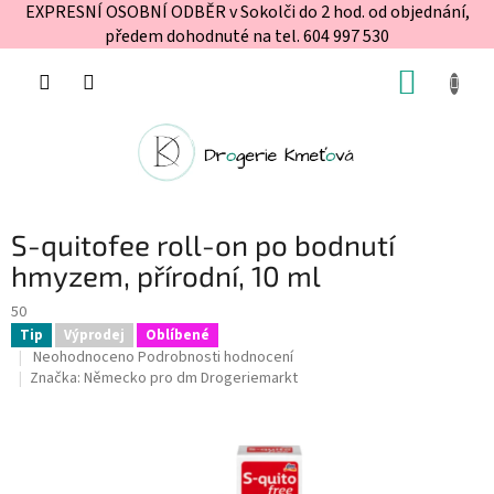
EXPRESNÍ OSOBNÍ ODBĚR v Sokolči do 2 hod. od objednání,
předem dohodnuté na tel. 604 997 530
Přejít
NÁKUP
na
obsah
KOŠÍK
S-quitofee roll-on po bodnutí
hmyzem, přírodní, 10 ml
50
Tip
Výprodej
Oblíbené
Průměrné
Neohodnoceno
Podrobnosti hodnocení
hodnocení
Značka:
Německo pro dm Drogeriemarkt
produktu
je
0,0
z
5