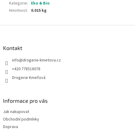
Kategorie
:
Eko & Bio
Hmotnost
:
0.015 kg
Z
á
p
a
Kontakt
t
info
@
drogerie-kmetova.cz
í
+420 778518078
Drogerie Kmeťová
Informace pro vás
Jak nakupovat
Obchodní podmínky
Doprava