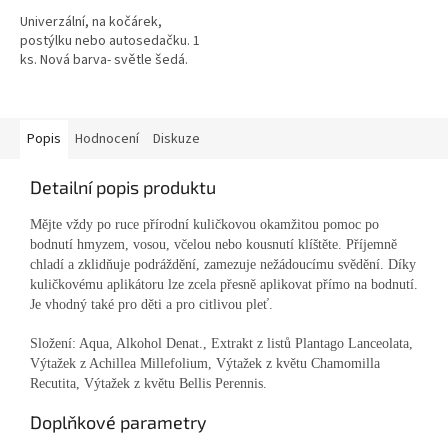
Univerzální, na kočárek,
postýlku nebo autosedačku. 1
ks. Nová barva- světle šedá.
Popis
Hodnocení
Diskuze
Detailní popis produktu
Mějte vždy po ruce přírodní kuličkovou okamžitou pomoc po
bodnutí hmyzem, vosou, včelou nebo kousnutí klíštěte. Příjemně
chladí a zklidňuje podráždění, zamezuje nežádoucímu svědění. Díky
kuličkovému aplikátoru lze zcela přesně aplikovat přímo na bodnutí.
Je vhodný také pro děti a pro citlivou pleť.
Složení: Aqua, Alkohol Denat., Extrakt z listů Plantago Lanceolata,
Výtažek z Achillea Millefolium, Výtažek z květu Chamomilla
Recutita, Výtažek z květu Bellis Perennis.
Doplňkové parametry