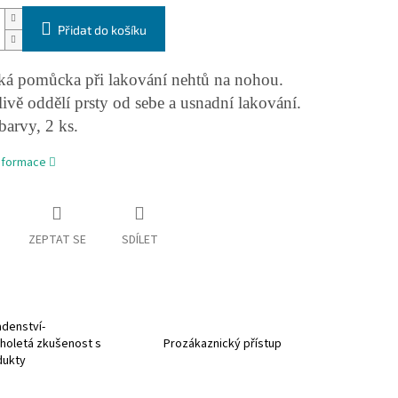
Přidat do košíku
cká pomůcka při lakování nehtů na nohou.
ivě oddělí prsty od sebe a usnadní lakování.
arvy, 2 ks.
informace
ZEPTAT SE
SDÍLET
denství-
holetá zkušenost s
Prozákaznický přístup
dukty