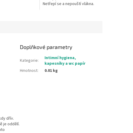
Netřepí se a nepouští vlákna.
Biologicky odbouratelná
vlákna. Výhodné balení 3 x 120...
Doplňkové parametry
Intimní hygiena,
Kategorie
:
kapesníky a wc papír
Hmotnost
:
0.01 kg
dy dřív.
 je oddělí.
nto