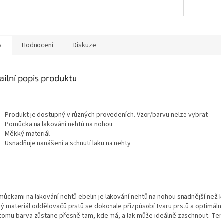
ks stejné barvy. Barvu nelze
zvolit.
s
Hodnocení
Diskuze
ailní popis produktu
Produkt je dostupný v různých provedeních. Vzor/barvu nelze vybrat
Pomůcka na lakování nehtů na nohou
Měkký materiál
Usnadňuje nanášení a schnutí laku na nehty
můckami na lakování nehtů ebelin je lakování nehtů na nohou snadnější než k
ý materiál oddělovačů prstů se dokonale přizpůsobí tvaru prstů a optimálně
 tomu barva zůstane přesně tam, kde má, a lak může ideálně zaschnout. Te