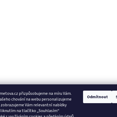
metova.cz přizpůsobujeme na míru Vám.
Odmítnout
Vašeho chování na webu personalizujeme
a zobrazujeme Vám relevantní nabídky
Kliknutím na tlačítko „Souhlasím“
aké s využíváním cookies a předáním údajů