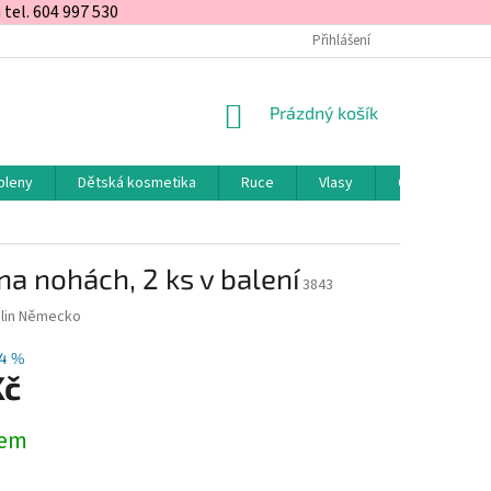
el. 604 997 530
Přihlášení
NÁKUPNÍ
Prázdný košík
KOŠÍK
pleny
Dětská kosmetika
Ruce
Vlasy
Obličej a rty
na nohách, 2 ks v balení
3843
lin Německo
4 %
Kč
dem