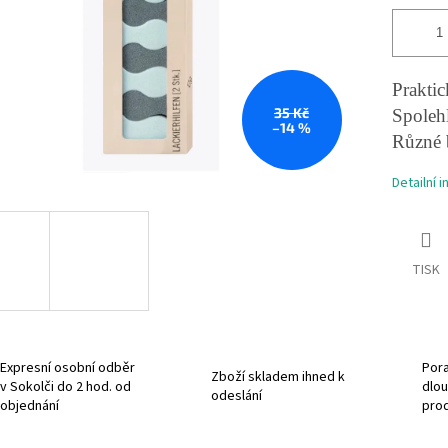
Prakti
35 Kč
Spolehl
–14 %
Různé b
Detailní 
TISK
Expresní osobní odběr
Pora
Zboží skladem ihned k
v Sokolči do 2 hod. od
dlou
odeslání
objednání
pro