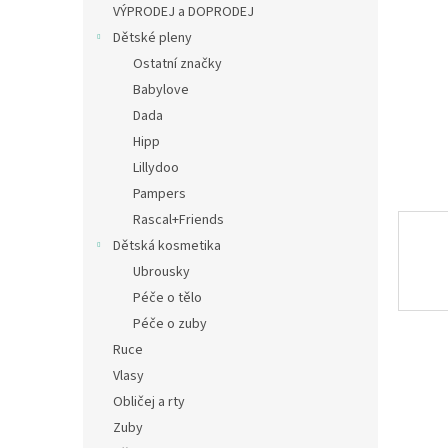
a
VÝPRODEJ a DOPRODEJ
n
Dětské pleny
e
Ostatní značky
l
Babylove
Dada
Hipp
Lillydoo
Pampers
Rascal+Friends
Dětská kosmetika
Ubrousky
Péče o tělo
Péče o zuby
Ruce
Vlasy
Obličej a rty
Zuby