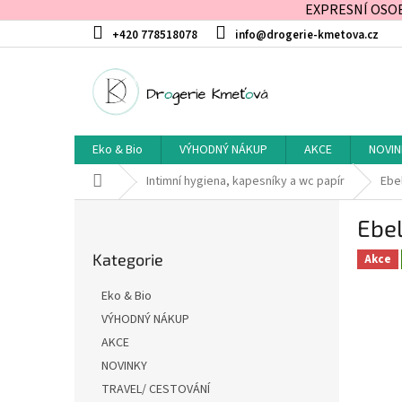
EXPRESNÍ OSOBN
Přejít
+420 778518078
info@drogerie-kmetova.cz
na
obsah
Eko & Bio
VÝHODNÝ NÁKUP
AKCE
NOVIN
Domů
Intimní hygiena, kapesníky a wc papír
Ebel
P
Ebel
o
Přeskočit
s
Kategorie
kategorie
Akce
t
r
Eko & Bio
a
VÝHODNÝ NÁKUP
n
AKCE
n
í
NOVINKY
p
TRAVEL/ CESTOVÁNÍ