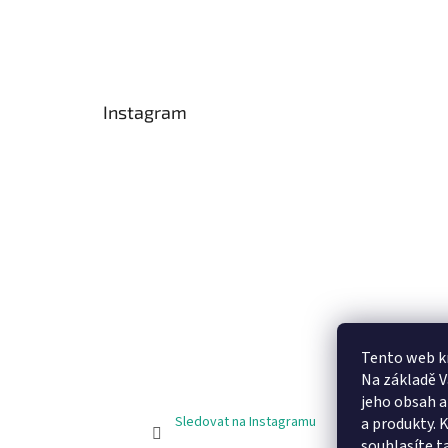
Instagram
Tento web k
Na základě 
jeho obsah 
Sledovat na Instagramu
a produkty. 
souhlasíte t