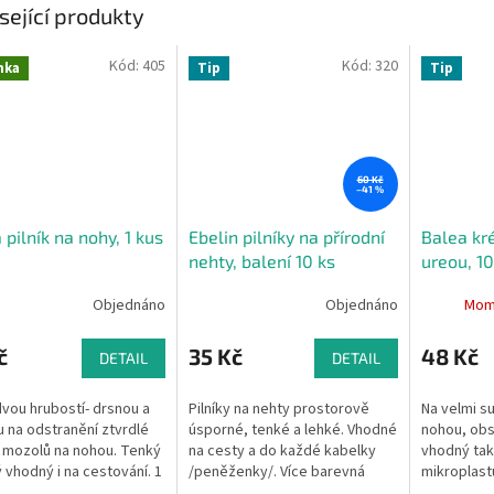
sející produkty
Kód:
405
Kód:
320
nka
Tip
Tip
60 Kč
–41 %
 pilník na nohy, 1 kus
Ebelin pilníky na přírodní
Balea kr
nehty, balení 10 ks
ureou, 1
Objednáno
Objednáno
Mom
č
35 Kč
48 Kč
DETAIL
DETAIL
 dvou hrubostí- drsnou a
Pilníky na nehty prostorově
Na velmi s
 na odstranění ztvrdlé
úsporné, tenké a lehké. Vhodné
nohou, obs
 mozolů na nohou. Tenký
na cesty a do každé kabelky
vhodný tak
ý vhodný i na cestování. 1
/peněženky/. Více barevná
mikroplast
provedení. Balení obsahuje 10