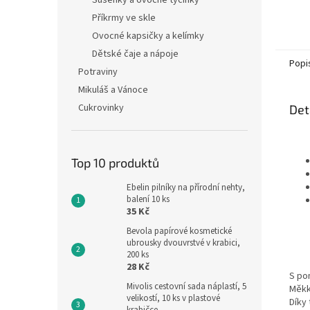
Sušenky a ovocné tyčinky
Příkrmy ve skle
Ovocné kapsičky a kelímky
Dětské čaje a nápoje
Popi
Potraviny
Mikuláš a Vánoce
Cukrovinky
Det
Top 10 produktů
Ebelin pilníky na přírodní nehty,
balení 10 ks
35 Kč
Bevola papírové kosmetické
ubrousky dvouvrstvé v krabici,
200 ks
28 Kč
S po
Mivolis cestovní sada náplastí, 5
Měkk
velikostí, 10 ks v plastové
Díky