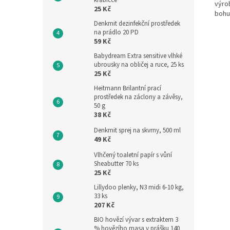
krabičce
výro
25 Kč
bohu
Denkmit dezinfekční prostředek
na prádlo 20 PD
59 Kč
Babydream Extra sensitive vlhké
ubrousky na obličej a ruce, 25 ks
25 Kč
Heitmann Brilantní prací
prostředek na záclony a závěsy,
50 g
38 Kč
Denkmit sprej na skvrny, 500 ml
49 Kč
Vlhčený toaletní papír s vůní
Sheabutter 70 ks
25 Kč
Lillydoo plenky, N3 midi 6-10 kg,
33 ks
207 Kč
BIO hovězí vývar s extraktem 3
% hovězího masa v prášku 140