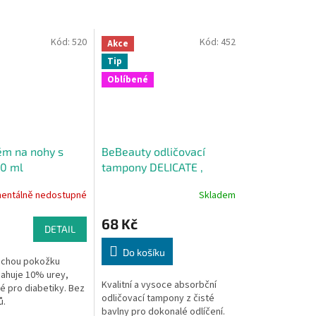
Kód:
520
Kód:
452
Akce
Tip
Oblíbené
ém na nohy s
BeBeauty odličovací
00 ml
tampony DELICATE ,
trojbalení 3 x 120 ks
entálně nedostupné
Skladem
68 Kč
DETAIL
Do košíku
uchou pokožku
ahuje 10% urey,
Kvalitní a vysoce absorbční
é pro diabetiky. Bez
odličovací tampony z čisté
ů.
bavlny pro dokonalé odlíčení.