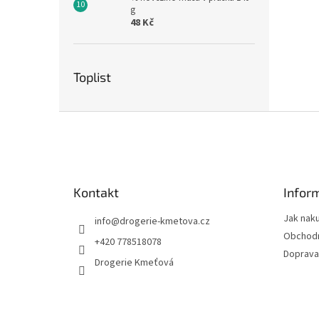
g
48 Kč
Toplist
Z
á
p
a
t
Kontakt
Infor
í
Jak nak
info
@
drogerie-kmetova.cz
Obchodn
+420 778518078
Doprava
Drogerie Kmeťová