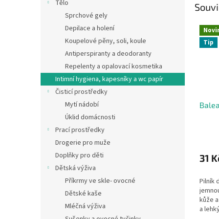
Tělo
Souvi
Sprchové gely
Depilace a holení
Novi
Koupelové pěny, soli, koule
Tip
Antiperspiranty a deodoranty
Repelenty a opalovací kosmetika
Intimní hygiena, kapesníky a wc papír
Čisticí prostředky
Mytí nádobí
Balea
Úklid domácnosti
Prací prostředky
Drogerie pro muže
Doplňky pro děti
31 K
Dětská výživa
Příkrmy ve skle- ovocné
Pilník
jemnou
Dětské kaše
kůže a
Mléčná výživa
a lehk
ks