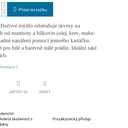
Přidat do košíku
 žlučové mýdlo odstraňuje skvrny na
ích od mastnoty a bílkovin (olej, krev, make-
nadné nanášení pomocí jemného kartáčku.
pro bílé a barevně stálé prádlo. Ideální také
ách.
informace
ZEPTAT SE
SDÍLET
denství-
holetá zkušenost s
Prozákaznický přístup
dukty