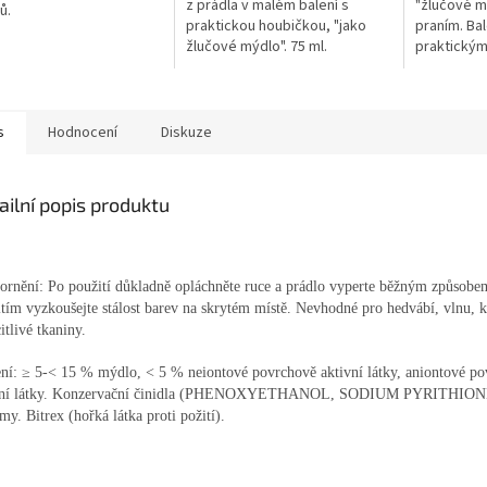
z prádla v malém balení s
"žlučové mý
ů.
praktickou houbičkou, "jako
praním. Bal
žlučové mýdlo". 75 ml.
praktický
s
Hodnocení
Diskuze
ailní popis produktu
ornění:
Po použití důkladně opláchněte ruce a prádlo vyperte běžným způsobe
tím vyzkoušejte stálost barev na skrytém místě. Nevhodné pro hedvábí, vlnu, 
citlivé tkaniny.
ní: ≥ 5-< 15 % mýdlo, < 5 % neiontové povrchově aktivní látky, aniontové p
vní látky. Konzervační činidla (PHENOXYETHANOL, SODIUM PYRITHION
my. Bitrex (hořká látka proti požití).