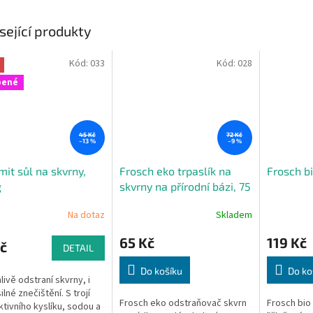
sející produkty
Kód:
033
Kód:
028
bené
45 Kč
72 Kč
–13 %
–9 %
it sůl na skvrny,
Frosch eko trpaslík na
Frosch bi
g
skvrny na přírodní bázi, 75
ml
Na dotaz
Skladem
65 Kč
119 Kč
č
DETAIL
Do košíku
Do ko
livě odstraní skvrny, i
ilné znečištění. S trojí
Frosch eko odstraňovač skvrn
Frosch bio 
aktivního kyslíku, sodou a