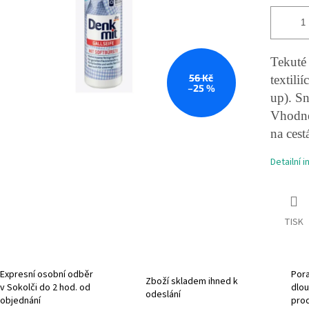
Tekuté
56 Kč
textili
–25 %
up). S
Vhodné 
na cest
Detailní 
TISK
Expresní osobní odběr
Pora
Zboží skladem ihned k
v Sokolči do 2 hod. od
dlou
odeslání
objednání
pro