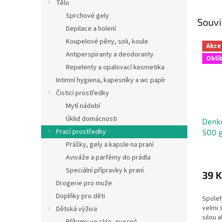
Tělo
Sprchové gely
Souvi
Depilace a holení
Koupelové pěny, soli, koule
Akce
Antiperspiranty a deodoranty
Oblí
Repelenty a opalovací kosmetika
Intimní hygiena, kapesníky a wc papír
Čisticí prostředky
Mytí nádobí
Úklid domácnosti
Denkm
Prací prostředky
500 
Prášky, gely a kapsle na praní
Aviváže a parfémy do prádla
Speciální přípravky k praní
39 K
Drogerie pro muže
Doplňky pro děti
Spoleh
velmi s
Dětská výživa
silou 