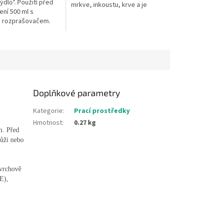
dlo". Použití před
mrkve, inkoustu, krve a je
ení 500 ml s
vhodné k předeprání
m rozprašovačem.
znečistěných límečků a
manžet. Tuhé...
Doplňkové parametry
Kategorie
:
Prací prostředky
Hmotnost
:
0.27 kg
m. Před
kůži nebo
ovrchově
E),