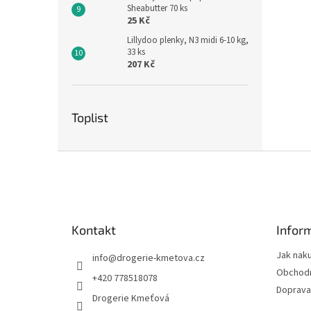
Sheabutter 70 ks
25 Kč
Lillydoo plenky, N3 midi 6-10 kg,
33 ks
207 Kč
Toplist
Z
á
p
a
t
Kontakt
Infor
í
Jak nak
info
@
drogerie-kmetova.cz
Obchodn
+420 778518078
Doprava
Drogerie Kmeťová