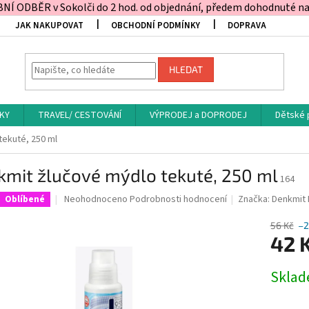
Í ODBĚR v Sokolči do 2 hod. od objednání, předem dohodnuté na t
JAK NAKUPOVAT
OBCHODNÍ PODMÍNKY
DOPRAVA
HLEDAT
KY
TRAVEL/ CESTOVÁNÍ
VÝPRODEJ a DOPRODEJ
Dětské 
tekuté, 250 ml
kmit žlučové mýdlo tekuté, 250 ml
164
Průměrné
Neohodnoceno
Podrobnosti hodnocení
Značka:
Denkmit
Oblíbené
hodnocení
produktu
56 Kč
–2
je
42 
0,0
z
Měrná
Skla
5
cena:
hvězdiček.