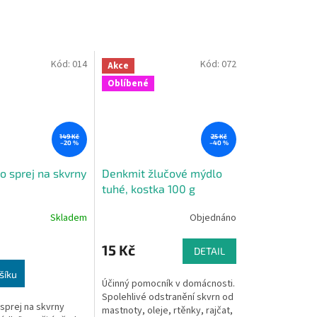
Kód:
014
Kód:
072
Akce
Oblíbené
149 Kč
25 Kč
–20 %
–40 %
o sprej na skvrny
Denkmit žlučové mýdlo
tuhé, kostka 100 g
Skladem
Objednáno
15 Kč
DETAIL
šíku
Účinný pomocník v domácnosti.
Spolehlivé odstranění skvrn od
sprej na skvrny
mastnoty, oleje, rtěnky, rajčat,