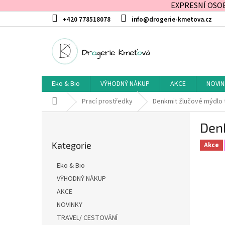
EXPRESNÍ OSOBN
Přejít
+420 778518078
info@drogerie-kmetova.cz
na
obsah
Eko & Bio
VÝHODNÝ NÁKUP
AKCE
NOVIN
Domů
Prací prostředky
Denkmit žlučové mýdlo 
P
Den
o
Přeskočit
s
Kategorie
kategorie
Akce
t
r
Eko & Bio
a
VÝHODNÝ NÁKUP
n
AKCE
n
í
NOVINKY
p
TRAVEL/ CESTOVÁNÍ