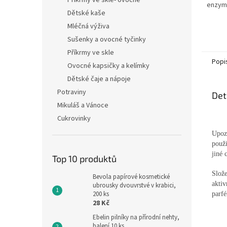
Příkrmy ve skle- ovocné
enzym
Dětské kaše
Mléčná výživa
Sušenky a ovocné tyčinky
Příkrmy ve skle
Popi
Ovocné kapsičky a kelímky
Dětské čaje a nápoje
Potraviny
Det
Mikuláš a Vánoce
Cukrovinky
Upoz
použi
jiné 
Top 10 produktů
Slože
Bevola papírové kosmetické
akti
ubrousky dvouvrstvé v krabici,
200 ks
parfé
28 Kč
Ebelin pilníky na přírodní nehty,
balení 10 ks