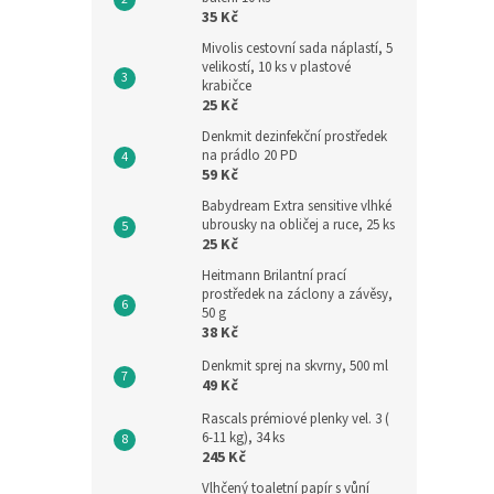
35 Kč
Mivolis cestovní sada náplastí, 5
velikostí, 10 ks v plastové
krabičce
25 Kč
Denkmit dezinfekční prostředek
na prádlo 20 PD
59 Kč
Babydream Extra sensitive vlhké
ubrousky na obličej a ruce, 25 ks
25 Kč
Heitmann Brilantní prací
prostředek na záclony a závěsy,
50 g
38 Kč
Denkmit sprej na skvrny, 500 ml
49 Kč
Rascals prémiové plenky vel. 3 (
6-11 kg), 34 ks
245 Kč
Vlhčený toaletní papír s vůní