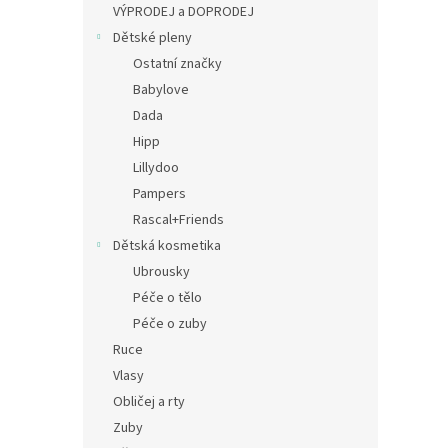
a
VÝPRODEJ a DOPRODEJ
n
Dětské pleny
e
Ostatní značky
l
Babylove
Dada
Hipp
Lillydoo
Pampers
Rascal+Friends
Dětská kosmetika
Ubrousky
Péče o tělo
Péče o zuby
Ruce
Vlasy
Obličej a rty
Zuby