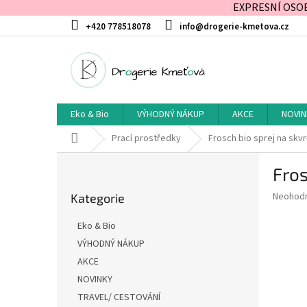
EXPRESNÍ OSOBN
Přejít
+420 778518078
info@drogerie-kmetova.cz
na
obsah
Eko & Bio
VÝHODNÝ NÁKUP
AKCE
NOVIN
Domů
Prací prostředky
Frosch bio sprej na skv
P
Fros
o
Přeskočit
s
Průměr
Neohod
Kategorie
kategorie
t
hodnoce
r
produkt
Eko & Bio
a
je
VÝHODNÝ NÁKUP
0,0
n
z
AKCE
n
5
í
NOVINKY
hvězdič
p
TRAVEL/ CESTOVÁNÍ