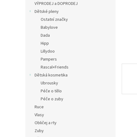
a
VÝPRODEJ a DOPRODEJ
n
Dětské pleny
e
Ostatní značky
l
Babylove
Dada
Hipp
Lillydoo
Pampers
Rascal+Friends
Dětská kosmetika
Ubrousky
Péče o tělo
Péče o zuby
Ruce
Vlasy
Obličej a rty
Zuby