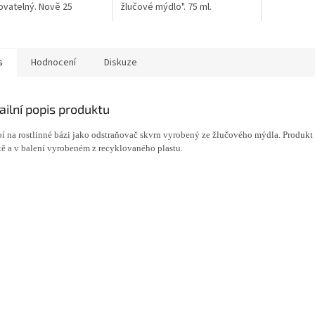
ovatelný. Nově 25
žlučové mýdlo". 75 ml.
znečistěný
h dávek v novém obalu
manžet. Tuh
s
Hodnocení
Diskuze
ailní popis produktu
í na rostlinné bázi jako odstraňovač skvrn vyrobený ze žlučového mýdla. Produkt 
tě a v balení vyrobeném z recyklovaného plastu.