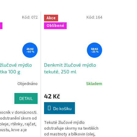
Kód:
072
Kód:
164
Akce
Oblíbené
25 Kč
56 Kč
–40 %
–25 %
žlučové mýdlo
Denkmit žlučové mýdlo
tka 100 g
tekuté, 250 ml
Objednáno
Skladem
42 Kč
DETAIL
Do košíku
ocník v domácnosti.
 odstranění skvrn od
Tekuté žlučové mýdlo
leje, rtěnky, rajčat,
odstraňuje skvrny na textiliích
ustu, krve a je
od mastnoty a bílkovin (olej,
ředeprání