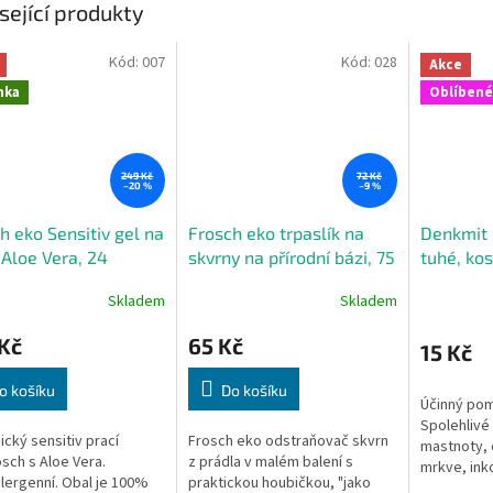
sející produkty
Kód:
007
Kód:
028
Akce
nka
Oblíbené
249 Kč
72 Kč
–20 %
–9 %
h eko Sensitiv gel na
Frosch eko trpaslík na
Denkmit 
 Aloe Vera, 24
skvrny na přírodní bázi, 75
tuhé, kos
ch dávek
ml
Skladem
Skladem
Kč
65 Kč
15 Kč
o košíku
Do košíku
Účinný pom
Spolehlivé
ický sensitiv prací
Frosch eko odstraňovač skvrn
mastnoty, o
osch s Aloe Vera.
z prádla v malém balení s
mrkve, inko
ergenní. Obal je 100%
praktickou houbičkou, "jako
vhodné k p