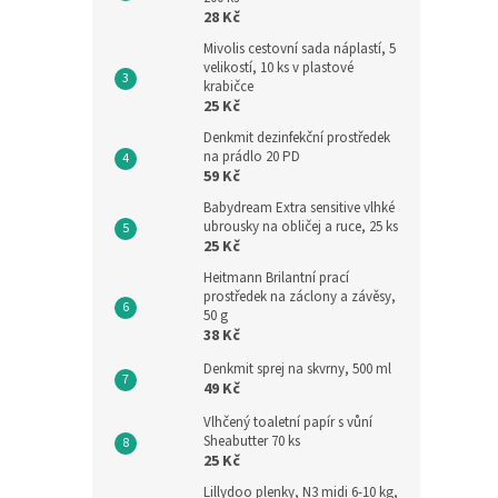
28 Kč
Mivolis cestovní sada náplastí, 5
velikostí, 10 ks v plastové
krabičce
25 Kč
Denkmit dezinfekční prostředek
na prádlo 20 PD
59 Kč
Babydream Extra sensitive vlhké
ubrousky na obličej a ruce, 25 ks
25 Kč
Heitmann Brilantní prací
prostředek na záclony a závěsy,
50 g
38 Kč
Denkmit sprej na skvrny, 500 ml
49 Kč
Vlhčený toaletní papír s vůní
Sheabutter 70 ks
25 Kč
Lillydoo plenky, N3 midi 6-10 kg,