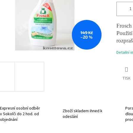
Frosch 
149 Kč
Použití
–20 %
rozpra
Detailní 
TISK
Expresní osobní odběr
Pora
Zboží skladem ihned k
v Sokolči do 2 hod. od
dlou
odeslání
objednání
pro