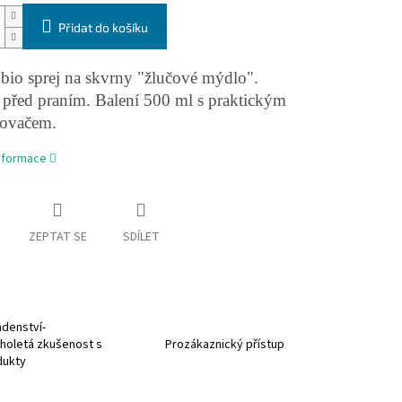
Přidat do košíku
bio sprej na skvrny "žlučové mýdlo".
 před praním. Balení 500 ml s praktickým
šovačem.
informace
ZEPTAT SE
SDÍLET
denství-
holetá zkušenost s
Prozákaznický přístup
dukty