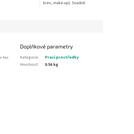
krev, make-up). Snadné
ch límečků a
nanášení pomocí jemného
é...
kartáčku. Vhodné pro bílé a
barevně stálé...
Doplňkové parametry
Kategorie
:
Prací prostředky
v bio
Hmotnost
:
0.56 kg