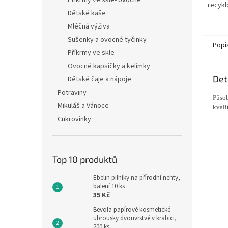
Příkrmy ve skle- ovocné
recykl
Dětské kaše
pracíc
Mléčná výživa
Sušenky a ovocné tyčinky
Popi
Příkrmy ve skle
Ovocné kapsičky a kelímky
Det
Dětské čaje a nápoje
Potraviny
Působ
Mikuláš a Vánoce
kvali
Cukrovinky
Top 10 produktů
Ebelin pilníky na přírodní nehty,
balení 10 ks
35 Kč
Bevola papírové kosmetické
ubrousky dvouvrstvé v krabici,
200 ks