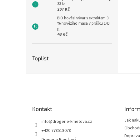
33 ks
207 Kč
BIO hovězí vývar s extraktem 3
% hovězího masa v prášku 140
g
48 Kč
Toplist
Z
á
p
a
t
Kontakt
Infor
í
Jak nak
info
@
drogerie-kmetova.cz
Obchodn
+420 778518078
Doprava
Drogerie Kmeťová