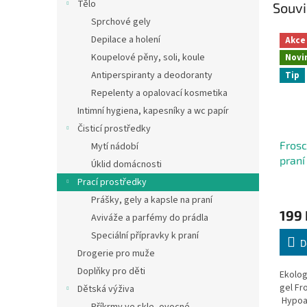
Tělo
Souvi
Sprchové gely
Depilace a holení
Akce
Koupelové pěny, soli, koule
Novi
Antiperspiranty a deodoranty
Tip
Repelenty a opalovací kosmetika
Intimní hygiena, kapesníky a wc papír
Čisticí prostředky
Frosc
Mytí nádobí
praní
Úklid domácnosti
prací
Prací prostředky
Prášky, gely a kapsle na praní
199 
Aviváže a parfémy do prádla
Speciální přípravky k praní
D
Drogerie pro muže
Doplňky pro děti
Ekolog
gel Fr
Dětská výživa
Hypoal