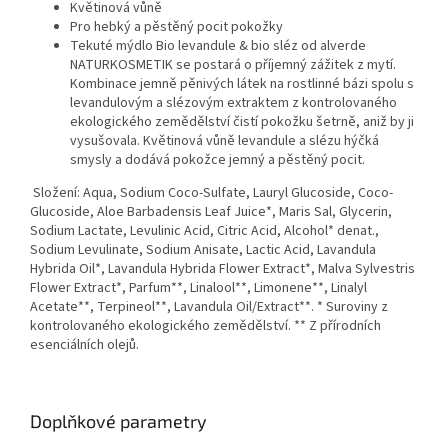
Květinová vůně
Pro hebký a pěstěný pocit pokožky
Tekuté mýdlo Bio levandule & bio sléz od alverde
NATURKOSMETIK se postará o příjemný zážitek z mytí.
Kombinace jemně pěnivých látek na rostlinné bázi spolu s
levandulovým a slézovým extraktem z kontrolovaného
ekologického zemědělství čistí pokožku šetrně, aniž by ji
vysušovala. Květinová vůně levandule a slézu hýčká
smysly a dodává pokožce jemný a pěstěný pocit.
Složení:
Aqua, Sodium Coco-Sulfate, Lauryl Glucoside, Coco-
Glucoside, Aloe Barbadensis Leaf Juice*, Maris Sal, Glycerin,
Sodium Lactate, Levulinic Acid, Citric Acid, Alcohol* denat.,
Sodium Levulinate, Sodium Anisate, Lactic Acid, Lavandula
Hybrida Oil*, Lavandula Hybrida Flower Extract*, Malva Sylvestris
Flower Extract*, Parfum**, Linalool**, Limonene**, Linalyl
Acetate**, Terpineol**, Lavandula Oil/Extract**. * Suroviny z
kontrolovaného ekologického zemědělství. ** Z přírodních
esenciálních olejů.
Doplňkové parametry