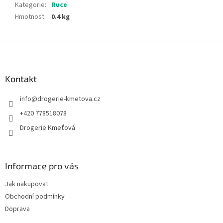
Kategorie
:
Ruce
Hmotnost
:
0.4 kg
Z
á
p
a
Kontakt
t
info
@
drogerie-kmetova.cz
í
+420 778518078
Drogerie Kmeťová
Informace pro vás
Jak nakupovat
Obchodní podmínky
Doprava