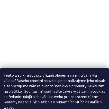
Tento web kmetova.cz přizpůsobujeme na míru Vám. Na
základě Vašeho chování na webu personalizujeme jeho obsah
Sledovat na Instagramu
a zobrazujeme Vám relevantní nabídky a produkty. Kliknutím
na tlačítko „Souhlasím“ souhlasíte také s využíváním cookies
a předáním údajů o chování na webu pro zobrazení cílené
Facebooková stránka
reklamy na sociálních sítích a v reklamních sítích na dalších
webech.