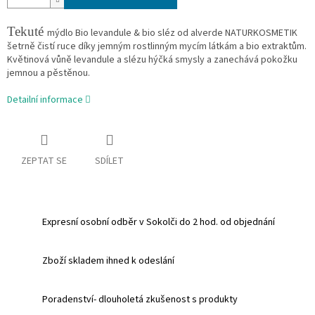
Tekuté
mýdlo Bio levandule & bio sléz od alverde NATURKOSMETIK
šetrně čistí ruce díky jemným rostlinným mycím látkám a bio extraktům.
Květinová vůně levandule a slézu hýčká smysly a zanechává pokožku
jemnou a
pěstěnou.
Detailní informace
ZEPTAT SE
SDÍLET
Expresní osobní odběr v Sokolči do 2 hod. od objednání
Zboží skladem ihned k odeslání
Poradenství- dlouholetá zkušenost s produkty