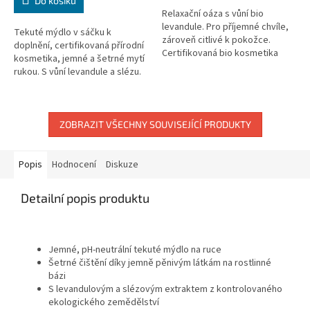
Do košíku
Relaxační oáza s vůní bio
levandule. Pro příjemné chvíle,
Tekuté mýdlo v sáčku k
zároveň citlivé k pokožce.
doplnění, certifikovaná přírodní
Certifikovaná bio kosmetika
kosmetika, jemné a šetrné mytí
Alverde. Limitovaná edice.
rukou. S vůní levandule a slézu.
Veganské složení. 500 ml
ZOBRAZIT VŠECHNY SOUVISEJÍCÍ PRODUKTY
Popis
Hodnocení
Diskuze
Detailní popis produktu
Jemné, pH-neutrální tekuté mýdlo na ruce
Šetrné čištění díky jemně pěnivým látkám na rostlinné
bázi
S levandulovým a slézovým extraktem z kontrolovaného
ekologického zemědělství