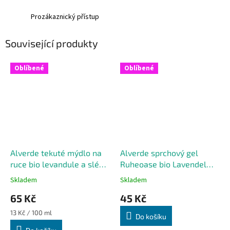
Prozákaznický přístup
Související produkty
Oblíbené
Oblíbené
Alverde tekuté mýdlo na
Alverde sprchový gel
ruce bio levandule a sléz,
Ruheoase bio Lavendel
náhradní balení 500 ml
250 ml
Skladem
Skladem
65 Kč
45 Kč
Měrná
13 Kč / 100 ml
Do košíku
cena: