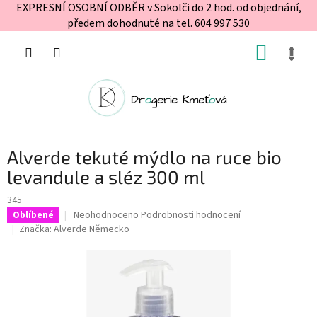
EXPRESNÍ OSOBNÍ ODBĚR v Sokolči do 2 hod. od objednání,
předem dohodnuté na tel. 604 997 530
Přejít
NÁKUP
na
obsah
KOŠÍK
Alverde tekuté mýdlo na ruce bio
levandule a sléz 300 ml
345
Průměrné
Neohodnoceno
Podrobnosti hodnocení
Oblíbené
hodnocení
Značka:
Alverde Německo
produktu
je
0,0
z
5
hvězdiček.