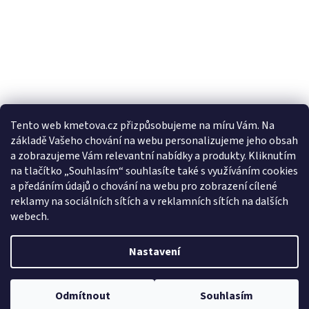
Tento web kmetova.cz přizpůsobujeme na míru Vám. Na
základě Vašeho chování na webu personalizujeme jeho obsah
Sledovat na Instagramu
a zobrazujeme Vám relevantní nabídky a produkty. Kliknutím
na tlačítko „Souhlasím“ souhlasíte také s využíváním cookies
a předáním údajů o chování na webu pro zobrazení cílené
Facebooková stránka
reklamy na sociálních sítích a v reklamních sítích na dalších
webech.
Nastavení
Vytvořil Shoptet
Odmítnout
Souhlasím
Copyright 2026
Drogerie Kmeťová
. Všechna práva vyhrazena.