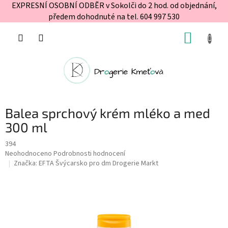
EXPRESNÍ OSOBNÍ ODBĚR v Sokolči do 2 hod. od objednání,
předem dohodnuté na tel. 604 997 530
Přejít
NÁKUP
na
obsah
KOŠÍK
Balea sprchový krém mléko a med
300 ml
394
Průměrné
Neohodnoceno
Podrobnosti hodnocení
hodnocení
Značka:
EFTA Švýcarsko pro dm Drogerie Markt
produktu
je
0,0
z
5
hvězdiček.