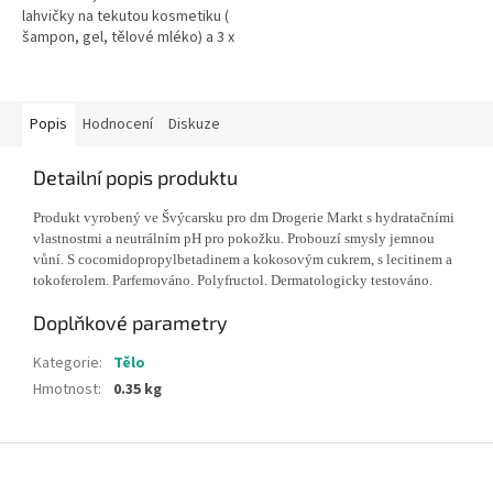
lahvičky na tekutou kosmetiku (
šampon, gel, tělové mléko) a 3 x
10 ml krabičky na krémovou
konzistenci ( krém,...
Popis
Hodnocení
Diskuze
Detailní popis produktu
Produkt vyrobený ve Švýcarsku pro dm Drogerie Markt s hydratačními
vlastnostmi a neutrálním pH pro pokožku. Probouzí smysly jemnou
vůní. S cocomidopropylbetadinem a kokosovým cukrem, s lecitinem a
tokoferolem. Parfemováno. Polyfructol. Dermatologicky testováno.
Doplňkové parametry
Kategorie
:
Tělo
Hmotnost
:
0.35 kg
Z
á