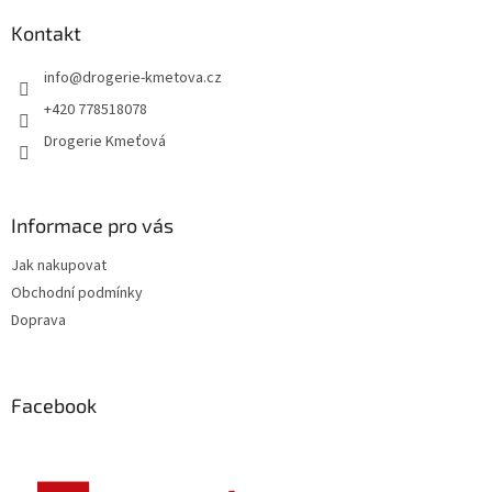
p
a
Kontakt
t
info
@
drogerie-kmetova.cz
í
+420 778518078
Drogerie Kmeťová
Informace pro vás
Jak nakupovat
Obchodní podmínky
Doprava
Facebook