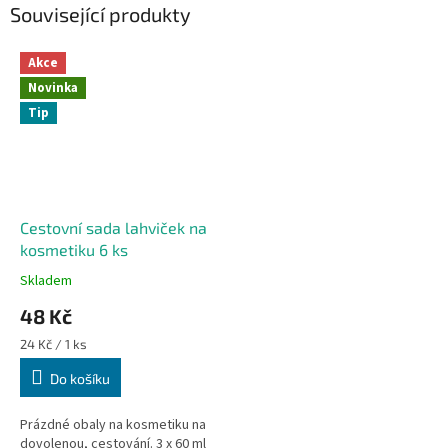
Související produkty
Akce
Novinka
Tip
Cestovní sada lahviček na
kosmetiku 6 ks
Skladem
48 Kč
Měrná
24 Kč / 1 ks
cena:
Do košíku
Prázdné obaly na kosmetiku na
dovolenou, cestování. 3 x 60 ml