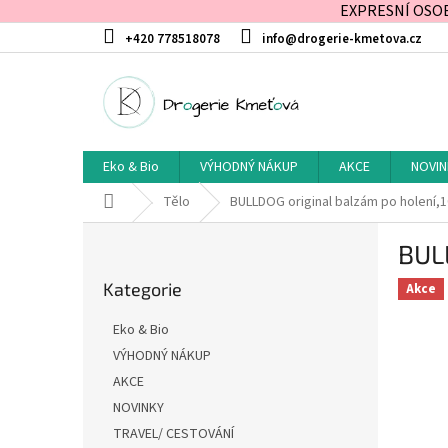
EXPRESNÍ OSOBN
Přejít
+420 778518078
info@drogerie-kmetova.cz
na
obsah
Eko & Bio
VÝHODNÝ NÁKUP
AKCE
NOVIN
Domů
Tělo
BULLDOG original balzám po holení,1
P
BULL
o
Přeskočit
s
Kategorie
kategorie
Akce
t
r
Eko & Bio
a
VÝHODNÝ NÁKUP
n
AKCE
n
í
NOVINKY
p
TRAVEL/ CESTOVÁNÍ