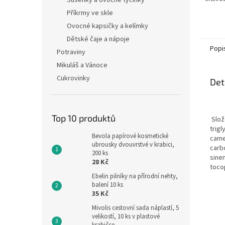
Sušenky a ovocné tyčinky
Příkrmy ve skle
Ovocné kapsičky a kelímky
Dětské čaje a nápoje
Popi
Potraviny
Mikuláš a Vánoce
Cukrovinky
Det
Top 10 produktů
Slož
trigl
Bevola papírové kosmetické
came
ubrousky dvouvrstvé v krabici,
carb
200 ks
sinen
28 Kč
toco
Ebelin pilníky na přírodní nehty,
balení 10 ks
35 Kč
Mivolis cestovní sada náplastí, 5
velikostí, 10 ks v plastové