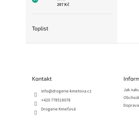
207 Kč
Toplist
Z
á
p
a
t
Kontakt
Infor
í
Jak nak
info
@
drogerie-kmetova.cz
Obchodn
+420 778518078
Doprava
Drogerie Kmeťová