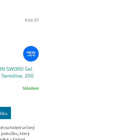
Kód:
87
178 Kč
–45 %
ON SWORD Gel
 Sensitive, 200
Skladem
šíku
el na holení určený
u pokožku, který
ladké a šetrné