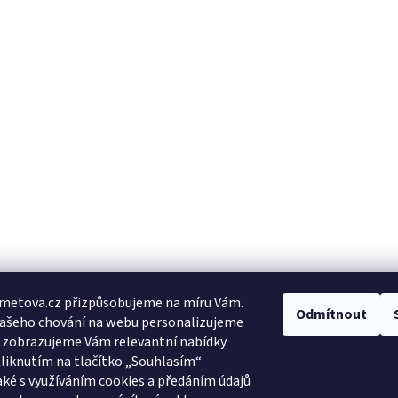
metova.cz přizpůsobujeme na míru Vám.
Odmítnout
Vašeho chování na webu personalizujeme
a zobrazujeme Vám relevantní nabídky
Kliknutím na tlačítko „Souhlasím“
aké s využíváním cookies a předáním údajů