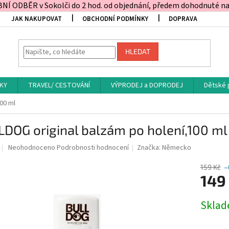
Í ODBĚR v Sokolči do 2 hod. od objednání, předem dohodnuté na t
JAK NAKUPOVAT
OBCHODNÍ PODMÍNKY
DOPRAVA
HLEDAT
KY
TRAVEL/ CESTOVÁNÍ
VÝPRODEJ a DOPRODEJ
Dětské 
00 ml
DOG original balzám po holení,100 ml
Průměrné
Neohodnoceno
Podrobnosti hodnocení
Značka:
Německo
hodnocení
produktu
159 Kč
–
je
149
0,0
z
Měrná
Skla
5
cena:
hvězdiček.