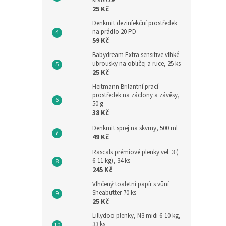
krabičce
25 Kč
Denkmit dezinfekční prostředek
na prádlo 20 PD
59 Kč
Babydream Extra sensitive vlhké
ubrousky na obličej a ruce, 25 ks
25 Kč
Heitmann Brilantní prací
prostředek na záclony a závěsy,
50 g
38 Kč
Denkmit sprej na skvrny, 500 ml
49 Kč
Rascals prémiové plenky vel. 3 (
6-11 kg), 34 ks
245 Kč
Vlhčený toaletní papír s vůní
Sheabutter 70 ks
25 Kč
Lillydoo plenky, N3 midi 6-10 kg,
33 ks