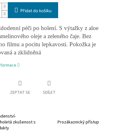
Přidat do košíku
dodenní péči po holení. S výtažky z aloe
amelinového oleje a zeleného čaje. Bez
o filmu a pocitu lepkavosti. Pokožka je
ovaná a zklidněná
informace
ZEPTAT SE
SDÍLET
denství-
holetá zkušenost s
Prozákaznický přístup
dukty