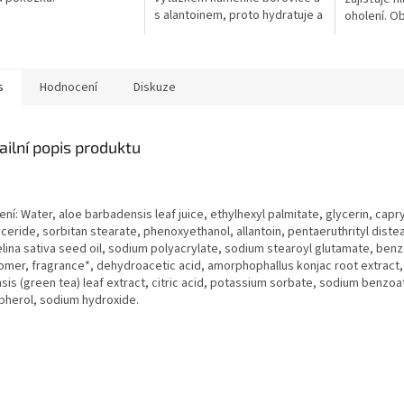
s alantoinem, proto hydratuje a
oholení. O
zklidňuje podrážděnou
slunečnicov
pokožku po holení. V
a hydratac
praktickém...
obsahu...
s
Hodnocení
Diskuze
ailní popis produktu
ení:
Water, aloe barbadensis leaf juice, ethylhexyl palmitate, glycerin, capry
yceride, sorbitan stearate, phenoxyethanol, allantoin, pentaeruthrityl diste
lina sativa seed oil, sodium polyacrylate, sodium stearoyl glutamate, benz
omer, fragrance*, dehydroacetic acid, amorphophallus konjac root extract,
sis (green tea) leaf extract, citric acid, potassium sorbate, sodium benzoa
pherol, sodium hydroxide.