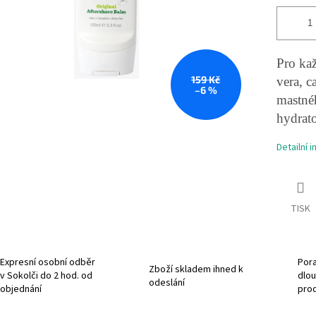
Pro kaž
159 Kč
vera, c
–6 %
mastnéh
hydrat
Detailní 
TISK
Expresní osobní odběr
Pora
Zboží skladem ihned k
v Sokolči do 2 hod. od
dlou
odeslání
objednání
pro