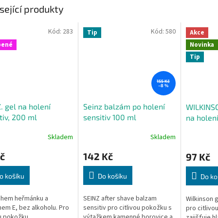
sející produkty
Kód:
283
Kód:
580
Tip
Akce
bené
Novinka
Tip
155 Kč
–8 %
. gel na holení
Seinz balzám po holení
WILKINS
tiv, 200 ml
sensitiv 100 ml
na holení
ml
Skladem
Skladem
č
142 Kč
97 Kč
o košíku
Do košíku
Do ko
ahem heřmánku a
SEINZ after shave balzam
Wilkinson g
nem E, bez alkoholu. Pro
sensitiv pro citlivou pokožku s
pro citlivo
ou pokožku.
výtažkem kamenné borovice a
zajišťuje h