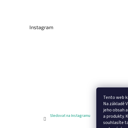
Instagram
Tento web k
Na základě 
jeho obsah 
Sledovat na Instagramu
a produkty. 
souhlasíte t