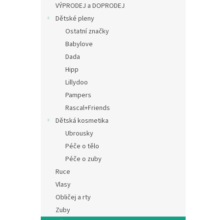
a
VÝPRODEJ a DOPRODEJ
n
Dětské pleny
e
Ostatní značky
l
Babylove
Dada
Hipp
Lillydoo
Pampers
Rascal+Friends
Dětská kosmetika
Ubrousky
Péče o tělo
Péče o zuby
Ruce
Vlasy
Obličej a rty
Zuby