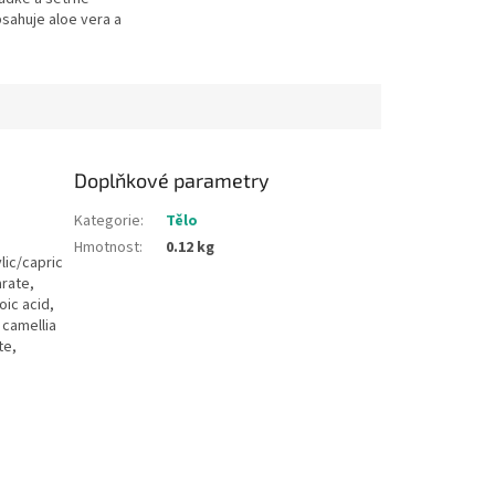
bsahuje aloe vera a
ý olej pro zklidnění
i pokožky bez
Doplňkové parametry
Kategorie
:
Tělo
Hmotnost
:
0.12 kg
lic/capric
arate,
oic acid,
 camellia
te,