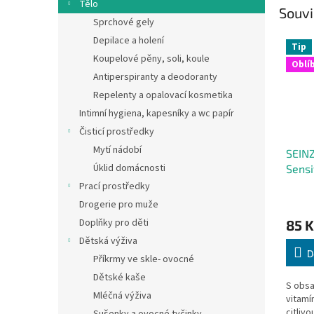
Tělo
Souvi
Sprchové gely
Depilace a holení
Tip
Koupelové pěny, soli, koule
Oblí
Antiperspiranty a deodoranty
Repelenty a opalovací kosmetika
Intimní hygiena, kapesníky a wc papír
Čisticí prostředky
Mytí nádobí
SEINZ
Úklid domácnosti
Sensi
Prací prostředky
Drogerie pro muže
Doplňky pro děti
85 K
Dětská výživa
D
Příkrmy ve skle- ovocné
Dětské kaše
S obs
Mléčná výživa
vitamí
citliv